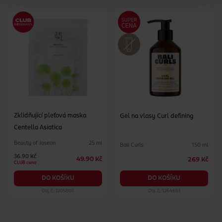
Zklidňující pleťová maska
Gel na vlasy Curl defining
Centella Asiatica
Beauty of Joseon
25 ml
Bali Curls
150 ml
36.90 Kč
49.90 Kč
269 Kč
CLUB cena
DO KOŠÍKU
DO KOŠÍKU
Obj. č.: 1205800
Obj. č.: 1264661