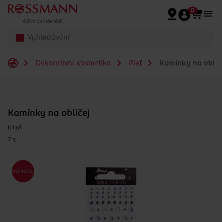
Přeskočit na hlavmní obsah
0
Dekorativní kosmetika
Pleť
Kamínky na oblič
Kamínky na obličej
KillyS
2 g