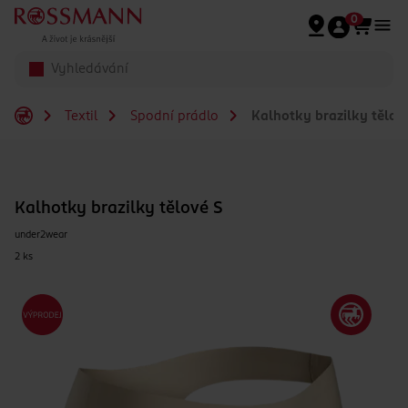
Přeskočit na hlavmní obsah
0
Textil
Spodní prádlo
Kalhotky brazilky tělov
Kalhotky brazilky tělové S
under2wear
2 ks