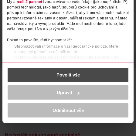
My a
naši 2 partneři
zpracováváme vaše údaje (jako např. číslo IP)
pomocí technologií, jako např. souborů cookie pro uchování a
přístup k informacím na vašem zařízení, abychom vám mohli nabízet
personalizované reklamy a obsah, měření reklam a obsahu, náhled
na návštěvníky a vývoj produktů. Máte možnosti ohledně toho, kdo
vaše údaje používá a k jakým účelům.
Pokud to povolíte, rádi bychom také:
Shromažďovali informace o vaší geografické poloze, které
mohou být přesné na několik metrů
Identifikovali vaše zařízení pomocí aktivního skenování pro
POPIS
SLOŽENÍ
POČET
VÝROBCE/DODAVATEL
konkrétní charakteristiky (otisk prstu)
Zjistěte více o tom, jak zpracováváme vaše osobní údaje, a nastavte
Povolit vše
si předvolby v
části s podrobnostmi
. Svůj souhlas můžete kdykoliv
Dámské elastické kalhotky brazilského střihu.
změnit nebo odvolat v části Prohlášení o souborech cookie.
tělová barva
K provozu stránek, personalizaci obsahu a reklam, funkcí sociálních
Upravit
médií, analýze návštěvnosti, které mohou nést osobní údaje.
duopack
Více najdete v
prohlášení o ochraně osobních údajů.
Odmítnout vše
Děkujeme za pochopení. >
více o cookies
<
Nejčastějí nakupované společně