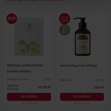
Zklidňující pleťová maska
Gel na vlasy Curl defining
Centella Asiatica
Beauty of Joseon
25 ml
Bali Curls
150 ml
36.90 Kč
49.90 Kč
269 Kč
CLUB cena
DO KOŠÍKU
DO KOŠÍKU
Obj. č.: 1205800
Obj. č.: 1264661