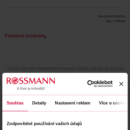
EAN
04305615862125
Obj. č.:
1058499
Podobné produkty
Obsah se nám momentálně nedaří načíst, zkuste to prosím
znovu.
Načíst znovu
Souhlas
Detaily
Nastavení reklam
Více o cookies
Zodpovědné používání vašich údajů