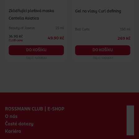
Zklidňující pleťová maska
Gel na vlasy Curl defining
Centella Asiatica
Beauty of Joseon
25 ml
Bali Curls
150 ml
36.90 Kč
49.90 Kč
269 Kč
CLUB cena
DO KOŠÍKU
DO KOŠÍKU
Obj. č.: 1205800
Obj. č.: 1264661
Zápatí webu
ROSSMANN CLUB | E-SHOP
O nás
Časté dotazy
Kariéra