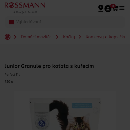
Přeskočit na hlavmní obsah
0
Domácí mazlíčci
Kočky
Konzervy a kapsičky 
Junior Granule pro koťata s kuřecím
Perfect Fit
750 g