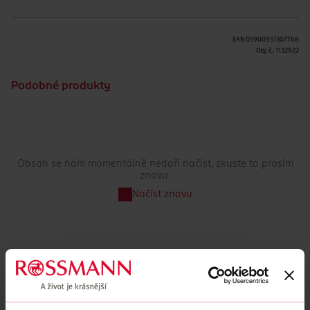
EAN
05900951307768
Obj. č.:
1132922
Podobné produkty
Obsah se nám momentálně nedaří načíst, zkuste to prosím
znovu.
Načíst znovu