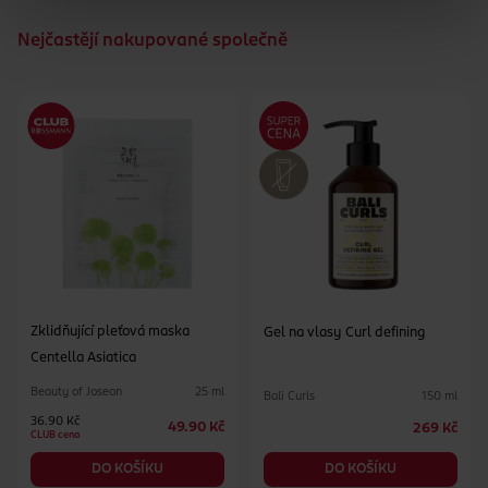
Nejčastějí nakupované společně
Zklidňující pleťová maska
Gel na vlasy Curl defining
Centella Asiatica
Beauty of Joseon
25 ml
Bali Curls
150 ml
36.90 Kč
49.90 Kč
269 Kč
CLUB cena
DO KOŠÍKU
DO KOŠÍKU