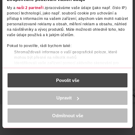
My a
naši 2 partneři
zpracováváme vaše údaje (jako např. číslo IP)
pomocí technologií, jako např. souborů cookie pro uchování a
přístup k informacím na vašem zařízení, abychom vám mohli nabízet
personalizované reklamy a obsah, měření reklam a obsahu, náhled
na návštěvníky a vývoj produktů. Máte možnosti ohledně toho, kdo
vaše údaje používá a k jakým účelům.
Pokud to povolíte, rádi bychom také:
Shromažďovali informace o vaší geografické poloze, které
mohou být přesné na několik metrů
Identifikovali vaše zařízení pomocí aktivního skenování pro
konkrétní charakteristiky (otisk prstu)
Zjistěte více o tom, jak zpracováváme vaše osobní údaje, a nastavte
Povolit vše
si předvolby v
části s podrobnostmi
. Svůj souhlas můžete kdykoliv
změnit nebo odvolat v části Prohlášení o souborech cookie.
K provozu stránek, personalizaci obsahu a reklam, funkcí sociálních
POPIS
POUŽITÍ
SLOŽENÍ
SKLADOVÁNÍ
OBJEM
V
Upravit
médií, analýze návštěvnosti, které mohou nést osobní údaje.
Více najdete v
prohlášení o ochraně osobních údajů.
Jemně sycený nápoj s lahodnou příchutí maliny a ostružiny.
Odmítnout vše
Děkujeme za pochopení. >
více o cookies
<