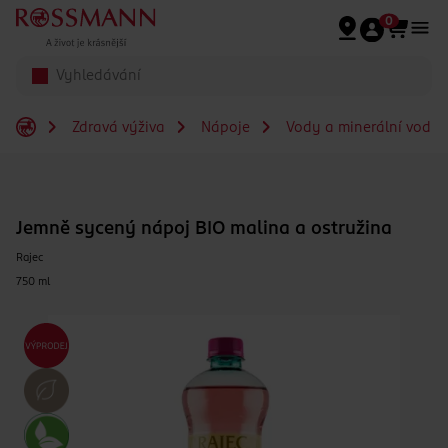
Přeskočit na hlavmní obsah
0
Zdravá výživa
Nápoje
Vody a minerální vody
Jemně sycený nápoj BIO malina a ostružina
Rajec
750 ml