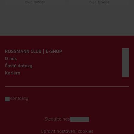
Obj. č.: 1205800
Obj. č.: 1264661
Zápatí webu
ROSSMANN CLUB | E-SHOP
O nás
Časté dotazy
Kariéra
Kontakty
Sledujte nás
Upravit nastavení cookies