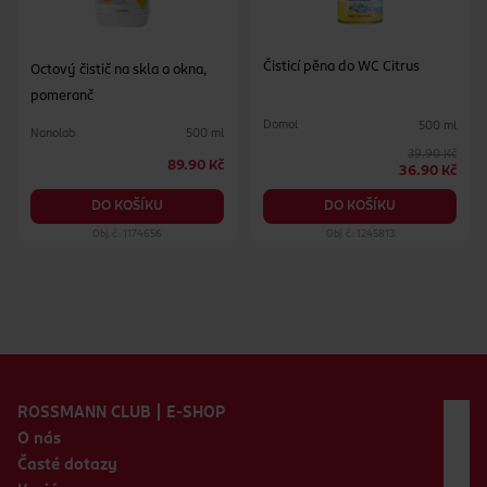
Čisticí pěna do WC Citrus
Octový čistič na skla a okna,
pomeranč
Domol
500 ml
Nanolab
500 ml
39.90 Kč
89.90 Kč
36.90 Kč
DO KOŠÍKU
DO KOŠÍKU
Obj. č.: 1174656
Obj. č.: 1245813
Zápatí webu
ROSSMANN CLUB | E-SHOP
O nás
Časté dotazy