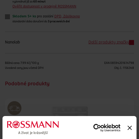
vyzvednutí již za
60 minut
Ověřit dostupnost v prodejně ROSSMANN
Skladem 5+ ks
pro zaslání
DPD, Zásilkovna
standardní doba doručení do
3 pracovních dní
Nanolab
Další produkty značky
Běžná cena: 7.99 Kč/100 g
EAN
08594201614798
Uvedené ceny jsou včetně DPH
Obj. č.:
1156348
Podobné produkty