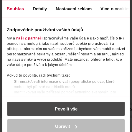
Souhlas
Detaily
Nastavení reklam
Více o cookies
Zodpovědné používání vašich údajů
Jedlá soda
My a
naši 2 partneři
zpracováváme vaše údaje (jako např. číslo IP)
pomocí technologií, jako např. souborů cookie pro uchování a
Nanolab
přístup k informacím na vašem zařízení, abychom vám mohli nabízet
3 kg
personalizované reklamy a obsah, měření reklam a obsahu, náhled
139 Kč
na návštěvníky a vývoj produktů. Máte možnosti ohledně toho, kdo
vaše údaje používá a k jakým účelům.
DO KOŠÍKU
Obj. č.: 1193855
Pokud to povolíte, rádi bychom také:
Shromažďovali informace o vaší geografické poloze, které
mohou být přesné na několik metrů
Identifikovali vaše zařízení pomocí aktivního skenování pro
konkrétní charakteristiky (otisk prstu)
Zjistěte více o tom, jak zpracováváme vaše osobní údaje, a nastavte
Povolit vše
si předvolby v
části s podrobnostmi
. Svůj souhlas můžete kdykoliv
POPIS
SLOŽENÍ
SKLADOVÁNÍ
UPOZORNĚNÍ
HMOTNO
změnit nebo odvolat v části Prohlášení o souborech cookie.
K provozu stránek, personalizaci obsahu a reklam, funkcí sociálních
Jedlá soda - nepostradatelný pomocník v domácnosti.
Upravit
médií, analýze návštěvnosti, které mohou nést osobní údaje.