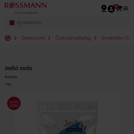
Přeskočit na hlavmní obsah
0
Domácnost
Čisticí prostředky
Univerzální čist
Jedlá soda
Nanolab
1 kg