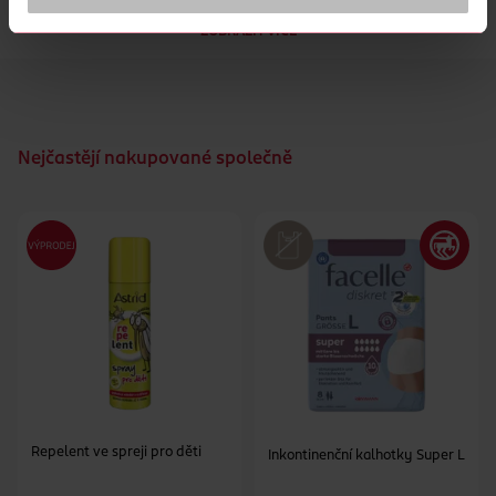
kombinace aktivních látek i vy a zažijte komfort, o kterém se
ZOBRAZIT VÍCE
vám dosud ani nesnilo!
Nejčastějí nakupované společně
Repelent ve spreji pro děti
Inkontinenční kalhotky Super L