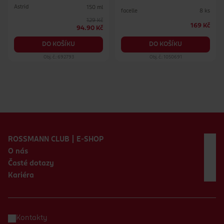
Astrid
150 ml
facelle
8 ks
129 Kč
169 Kč
94.90 Kč
DO KOŠÍKU
DO KOŠÍKU
Obj. č.: 692793
Obj. č.: 1050691
Zápatí webu
ROSSMANN CLUB | E-SHOP
O nás
Časté dotazy
Kariéra
Kontakty