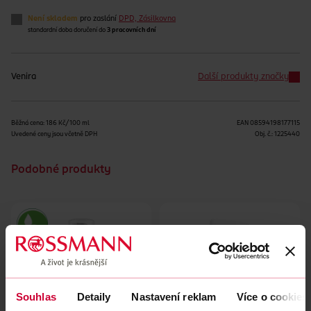
Není skladem
pro zaslání
DPD, Zásilkovna
standardní doba doručení do
3 pracovních dní
Venira
Další produkty značky
Běžná cena: 186 Kč/100 ml
EAN
08594198177115
Uvedené ceny jsou včetně DPH
Obj. č.:
1225440
Podobné produkty
Souhlas
Detaily
Nastavení reklam
Více o cookies