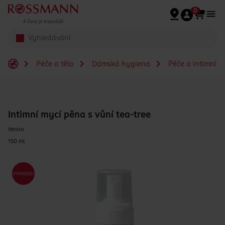
Přeskočit na hlavmní obsah
0
Péče o tělo
Dámská hygiena
Péče o intimní 
Intimní mycí pěna s vůní tea-tree
Venira
150 ml