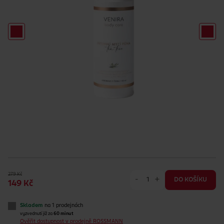
279 Kč
-
+
DO KOŠÍKU
149 Kč
Skladem
na 1 prodejnách
vyzvednutí již za
60 minut
Ověřit dostupnost v prodejně ROSSMANN