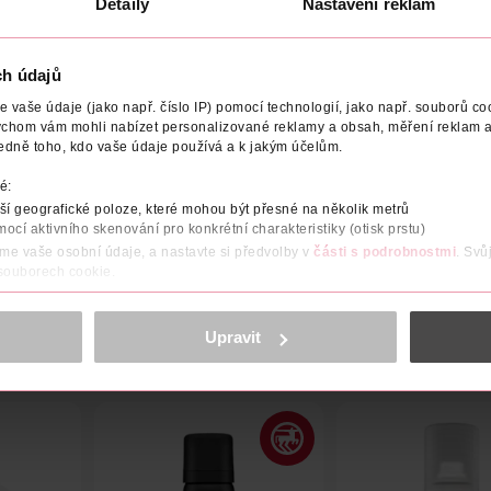
Detaily
Nastavení reklam
ch údajů
vaše údaje (jako např. číslo IP) pomocí technologií, jako např. souborů coo
BCE/DODAVATEL
OBJEM
NÁZEV VÝROBCE/DODAVATELE
ychom vám mohli nabízet personalizované reklamy a obsah, měření reklam a
edně toho, kdo vaše údaje používá a k jakým účelům.
bisabololem zklidňuje pokožku a podporuje její přirozenou regen
é:
, hebké a vláčné. Výrobek neobsahuje barviva, parabeny, emuláto
í geografické poloze, které mohou být přesné na několik metrů
mocí aktivního skenování pro konkrétní charakteristiky (otisk prstu)
áme vaše osobní údaje, a nastavte si předvolby v
části s podrobnostmi
. Svů
 souborech cookie.
obsahu a reklam, funkcí sociálních médií, analýze návštěvnosti, které mohou
ně osobních údajů.
Upravit
cookies
<