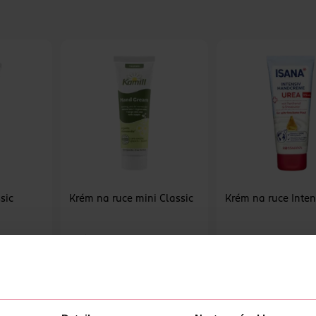
sic
Krém na ruce mini Classic
Krém na ruce Inten
Kamill
ISANA
100 ml
30 ml
59.90 Kč
39.90 Kč
U
DO KOŠÍKU
DO KOŠÍKU
Obj. č.: 1267020
Obj. č.: 867320