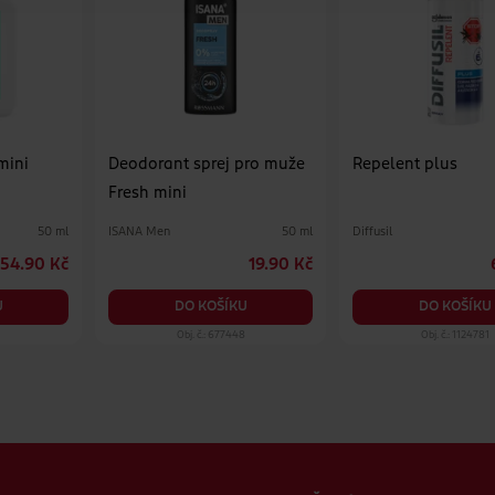
mini
Deodorant sprej pro muže
Repelent plus
Fresh mini
ISANA Men
Diffusil
50 ml
50 ml
54.90 Kč
19.90 Kč
U
DO KOŠÍKU
DO KOŠÍKU
Obj. č.: 677448
Obj. č.: 1124781