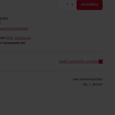
-
+
DO KOŠÍKU
ejnách
t
prodejně ROSSMANN
lání
DPD, Zásilkovna
 do
3 pracovních dní
Další produkty značky
EAN
04000196015983
H
Obj. č.:
863407