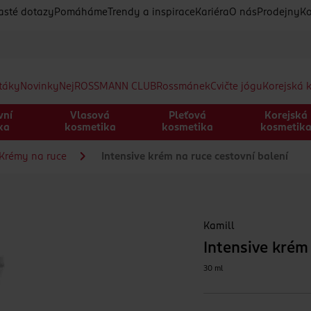
asté dotazy
Pomáháme
Trendy a inspirace
Kariéra
O nás
Prodejny
Ko
etáky
Novinky
Nej
ROSSMANN CLUB
Rossmánek
Cvičte jógu
Korejská 
vní
Vlasová
Pleťová
Korejská
ka
kosmetika
kosmetika
kosmetik
Krémy na ruce
Intensive krém na ruce cestovní balení
Kamill
Intensive krém
30 ml