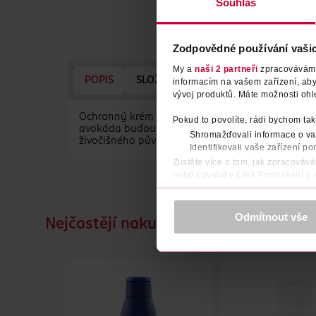
Souhlas
Zodpovědné používání vaši
My a
naši 2 partneři
zpracováváme 
POPIS
SLOŽENÍ
VYROBENO V
VÝRO
informacím na vašem zařízení, ab
vývoj produktů. Máte možnosti ohl
Ochranný krém na ruce s výtažkem z heřmánku a 
Pokud to povolíte, rádi bychom tak
avokáda budou Vaše ruce dlouhodobě hydratované
Shromažďovali informace o vaš
živočišného původu.
Identifikovali vaše zařízení po
Zjistěte více o tom, jak zpracováv
nebo odvolat v části Prohlášení o
K provozu stránek, personalizaci 
Více najdete v
prohlášení o ochra
Odmítnout vše
Nejčastějí nakupované společně
Děkujeme za pochopení. >
více o 