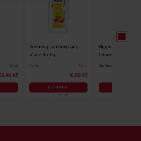
Krémový sprchový gel,
Hygienický sprej na
různé druhy
lemongrass
ISANA
Bio Bione
50 ml
50 ml
69.90 Kč
16.90 Kč
5
DO KOŠÍKU
DO KOŠÍKU
Obj. č.: 1211078
Obj. č.: 1018646