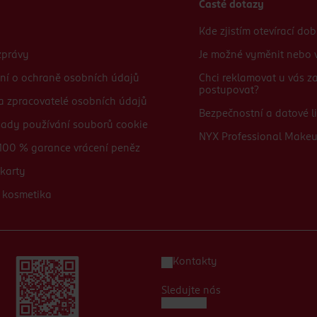
Časté dotazy
Kde zjistím otevírací do
zprávy
Je možné vyměnit nebo v
ní o ochraně osobních údajů
Chci reklamovat u vás 
postupovat?
 a zpracovatelé osobních údajů
Bezpečnostní a datové li
sady používání souborů cookie
NYX Professional Make
100 % garance vrácení peněz
karty
 kosmetika
Kontakty
Sledujte nás