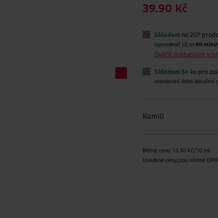
39.90 Kč
Skladem
na 207 prod
vyzvednutí již za
60 minu
Ověřit dostupnost v 
Skladem 5+ ks
pro zas
standardní doba doručení
Kamill
Běžná cena: 13.30 Kč/10 ml
Uvedené ceny jsou včetně DP