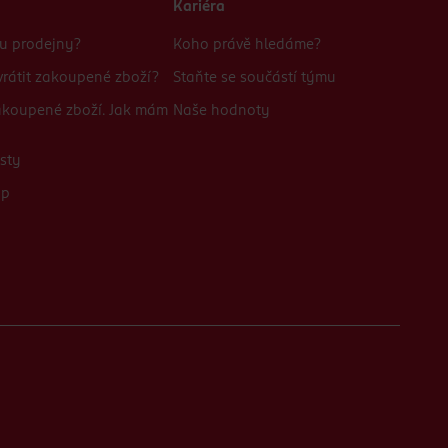
Kariéra
bu prodejny?
Koho právě hledáme?
rátit zakoupené zboží?
Staňte se součástí týmu
zakoupené zboží. Jak mám
Naše hodnoty
sty
up