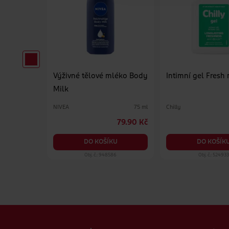
léko Rich
Výživné tělové mléko Body
Intimní gel Fresh 
Milk
NIVEA
Chilly
625 ml
75 ml
199 Kč
79.90 Kč
KU
DO KOŠÍKU
DO KOŠÍK
71
Obj. č.: 948586
Obj. č.: 524933
Zápatí webu