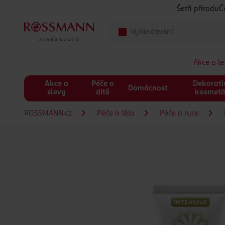
Přeskočit na hlavmní obsah
Šetři přírodu
Č
Akce a l
Akce a
Péče o
Dekorati
Domácnost
slevy
dítě
kosmeti
ROSSMANN.cz
Péče o tělo
Péče o ruce