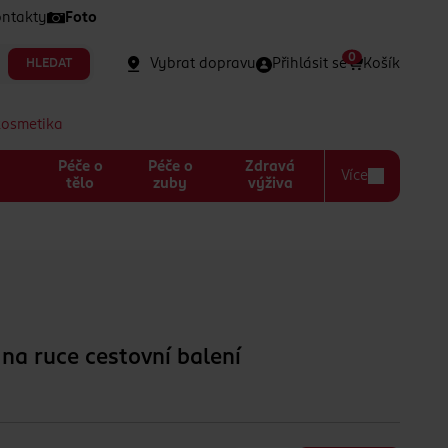
ntakty
Foto
0
Vybrat dopravu
Přihlásit se
Košík
HLEDAT
kosmetika
Péče o
Péče o
Zdravá
Více
a
tělo
zuby
výživa
 na ruce cestovní balení