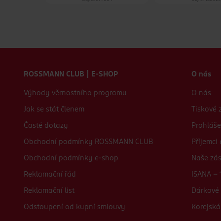
Zápatí webu
ROSSMANN CLUB | E-SHOP
O nás
Výhody věrnostního programu
O nás
Jak se stát členem
Tiskové 
Časté dotazy
Prohláše
Obchodní podmínky ROSSMANN CLUB
Příjemci
Obchodní podmínky e-shop
Naše zá
Reklamační řád
ISANA - 
Reklamační list
Dárkové 
Odstoupení od kupní smlouvy
Korejská