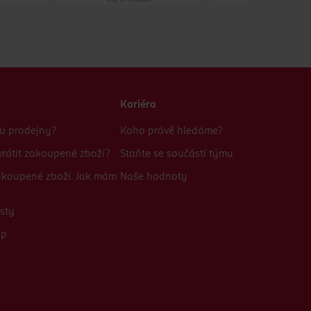
Kariéra
bu prodejny?
Koho právě hledáme?
rátit zakoupené zboží?
Staňte se součástí týmu
zakoupené zboží. Jak mám
Naše hodnoty
sty
up