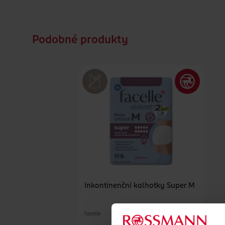
Podobné produkty
Inkontinenční kalhotky Super M
facelle
10 ks