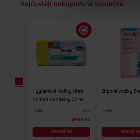
Nejčastějí nakupované společně
il
Hygienické vložky Ultra
Slipové vložky Ex
Normal s křidélky 32 ks
1 ks
facelle
facelle
32 ks
469 Kč
49.90 Kč
374 Kč
DO KOŠÍKU
DO KOŠÍK
KU
25
Obj. č.: 877084
Obj. č.: 138925