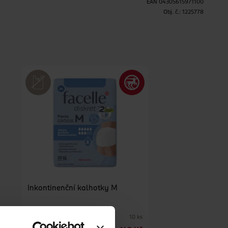
EAN
04305615971100
H
Obj. č.:
1225778
Inkontinenční kalhotky M
facelle
10 ks