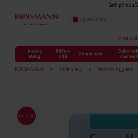
Přeskočit na hlavmní obsah
Šetři přírodu
Č
Akce a l
Akce a
Péče o
Dekorati
Domácnost
slevy
dítě
kosmeti
ROSSMANN.cz
Péče o tělo
Dámská hygiena