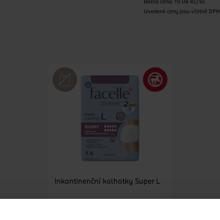
Běžná cena: 19.08 Kč/ks
Uvedené ceny jsou včetně DP
Inkontinenční kalhotky Super L
facelle
8 ks