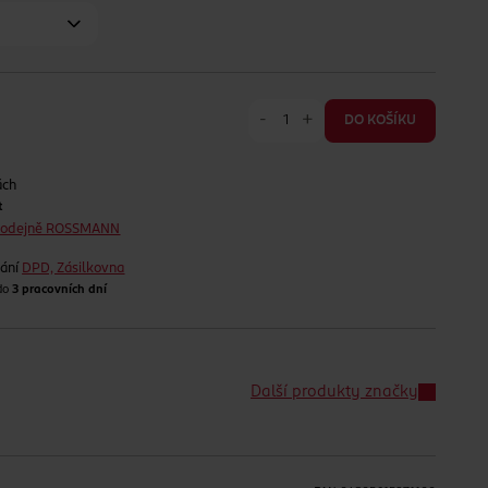
-
+
DO KOŠÍKU
ách
t
prodejně ROSSMANN
lání
DPD, Zásilkovna
 do
3 pracovních dní
Další produkty značky