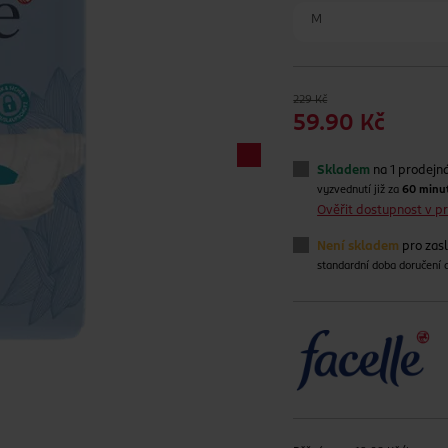
M
229 Kč
59.90 Kč
Skladem
na 1 prodejn
vyzvednutí již za
60 minu
Ověřit dostupnost v 
Není skladem
pro zas
standardní doba doručení