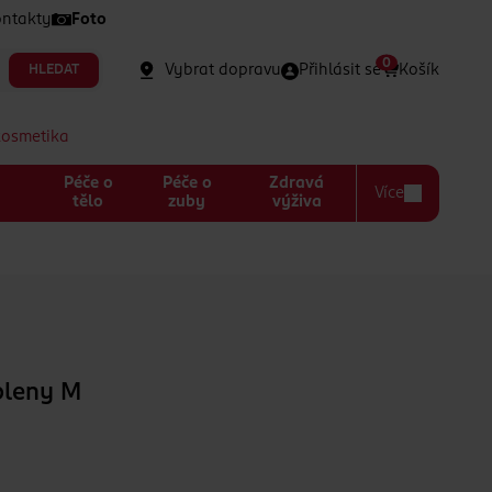
ntakty
Foto
0
Vybrat dopravu
Přihlásit se
Košík
HLEDAT
kosmetika
Péče o
Péče o
Zdravá
Více
a
tělo
zuby
výživa
pleny M