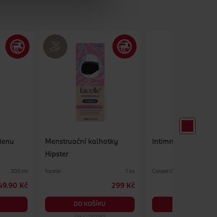
gienu
Menstruační kalhotky
Intimní sprcha
Hipster
facelle
Canpol babies
300 ml
1 ks
49.90 Kč
299 Kč
DO KOŠÍKU
DO KOŠÍKU
Obj. č.: 1102383
Obj. č.: 1496598