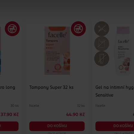
tra long
Tampony Super 32 ks
Gel na intimní hy
Sensitive
facelle
facelle
30 ks
32 ks
37.90 Kč
44.90 Kč
U
DO KOŠÍKU
DO KOŠÍKU
Obj. č.: 479035
Obj. č.: 471657