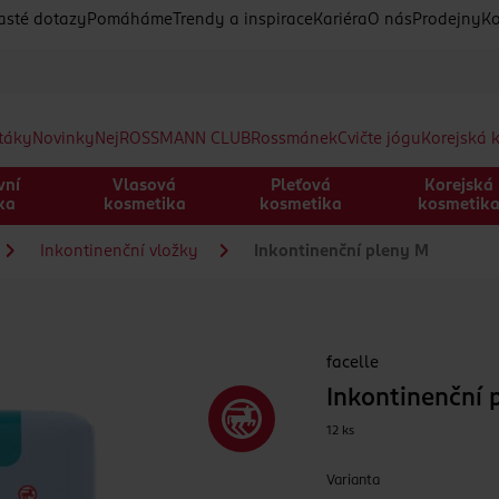
asté dotazy
Pomáháme
Trendy a inspirace
Kariéra
O nás
Prodejny
Ko
etáky
Novinky
Nej
ROSSMANN CLUB
Rossmánek
Cvičte jógu
Korejská 
vní
Vlasová
Pleťová
Korejská
ka
kosmetika
kosmetika
kosmetik
Inkontinenční vložky
Inkontinenční pleny M
facelle
Inkontinenční 
12 ks
Varianta