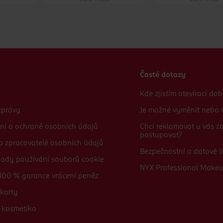
Časté dotazy
Kde zjistím otevírací do
zprávy
Je možné vyměnit nebo v
ní o ochraně osobních údajů
Chci reklamovat u vás 
postupovat?
 a zpracovatelé osobních údajů
Bezpečnostní a datové li
sady používání souborů cookie
NYX Professional Make
100 % garance vrácení peněz
karty
 kosmetika