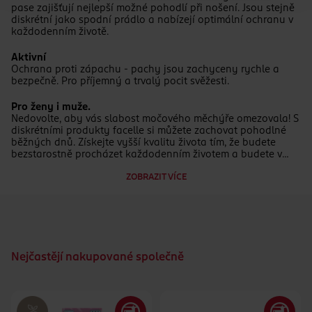
pase zajišťují nejlepší možné pohodlí při nošení. Jsou stejně
diskrétní jako spodní prádlo a nabízejí optimální ochranu v
každodenním životě.
Aktivní
Ochrana proti zápachu - pachy jsou zachyceny rychle a
bezpečně. Pro příjemný a trvalý pocit svěžesti.
Pro ženy i muže.
Nedovolte, aby vás slabost močového měchýře omezovala! S
diskrétními produkty facelle si můžete zachovat pohodlné
běžných dnů. Získejte vyšší kvalitu života tím, že budete
bezstarostně procházet každodenním životem a budete v
noci spát uvolněně. Jednoduše bezpečně – s diskrétním
ZOBRAZIT VÍCE
facelle!
Nejčastějí nakupované společně