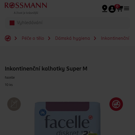
Přeskočit na hlavmní obsah
0
Péče o tělo
Dámská hygiena
Inkontinenční v
Inkontinenční kalhotky Super M
facelle
10 ks