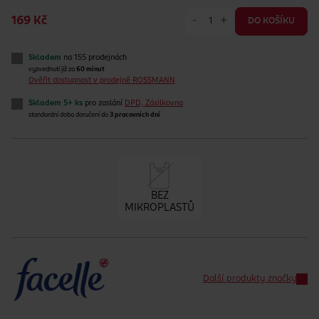
-
+
169 Kč
DO KOŠÍKU
Skladem
na 155 prodejnách
vyzvednutí již za
60 minut
Ověřit dostupnost v prodejně ROSSMANN
Skladem 5+ ks
pro zaslání
DPD, Zásilkovna
standardní doba doručení do
3 pracovních dní
BEZ
MIKROPLASTŮ
Další produkty značky