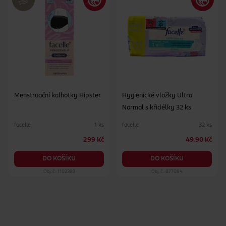
Menstruační kalhotky Hipster
Hygienické vložky Ultra
Normal s křidélky 32 ks
facelle
facelle
1 ks
32 ks
299 Kč
49.90 Kč
DO KOŠÍKU
DO KOŠÍKU
Obj. č.: 1102383
Obj. č.: 877084