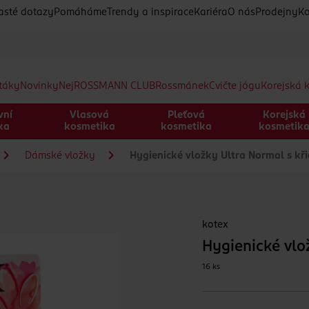
asté dotazy
Pomáháme
Trendy a inspirace
Kariéra
O nás
Prodejny
Ko
etáky
Novinky
Nej
ROSSMANN CLUB
Rossmánek
Cvičte jógu
Korejská 
vní
Vlasová
Pleťová
Korejská
ka
kosmetika
kosmetika
kosmetik
Dámské vložky
Hygienické vložky Ultra Normal s kř
kotex
Hygienické vlo
16 ks