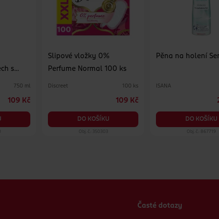
Slipové vložky 0%
Pěna na holení Sen
ch s
Perfume Normal 100 ks
Discreet
ISANA
750 ml
100 ks
109 Kč
109 Kč
U
DO KOŠÍKU
DO KOŠÍKU
0
Obj. č.: 350303
Obj. č.: 867719
Časté dotazy