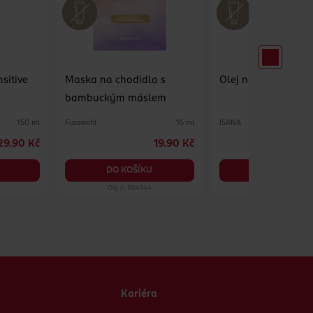
sitive
Maska na chodidla s
Olej na holení Sens
bambuckým máslem
Fusswohl
ISANA
150 ml
15 ml
29.90 Kč
19.90 Kč
8
DO KOŠÍKU
DO KOŠÍKU
Obj. č.: 904544
Obj. č.: 1103359
Kariéra