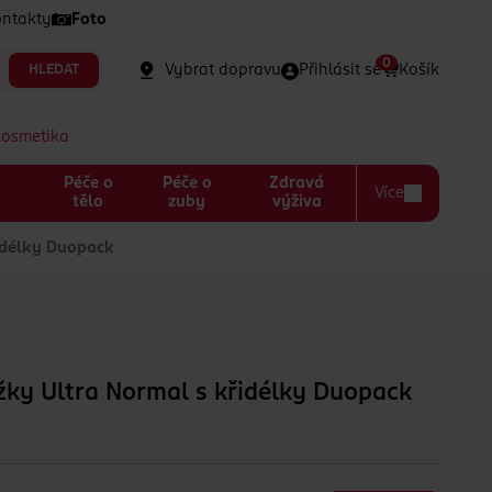
ntakty
Foto
0
Vybrat dopravu
Přihlásit se
Košík
HLEDAT
kosmetika
Péče o
Péče o
Zdravá
Více
a
tělo
zuby
výživa
idélky Duopack
žky Ultra Normal s křidélky Duopack