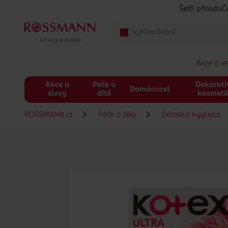
Přeskočit na hlavmní obsah
Šetři přírodu
Č
Akce a l
Akce a
Péče o
Dekorati
Domácnost
slevy
dítě
kosmeti
ROSSMANN.cz
Péče o tělo
Dámská hygiena