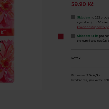
59.90 Kč
Skladem
na 222 prod
vyzvednutí již za
60 minu
Ověřit dostupnost v 
Skladem 5+ ks
pro zas
standardní doba doručení
kotex
Běžná cena: 3.74 Kč/ks
Uvedené ceny jsou včetně DP