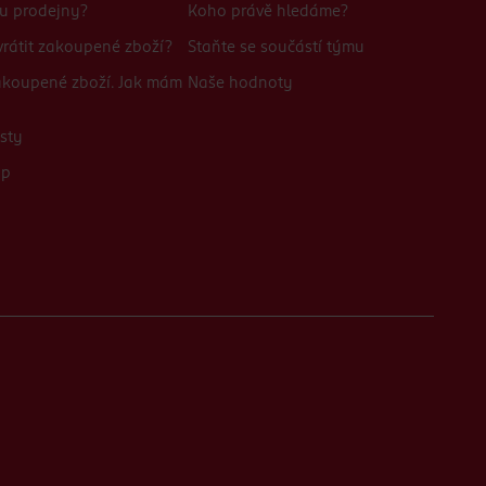
bu prodejny?
Koho právě hledáme?
rátit zakoupené zboží?
Staňte se součástí týmu
zakoupené zboží. Jak mám
Naše hodnoty
sty
up