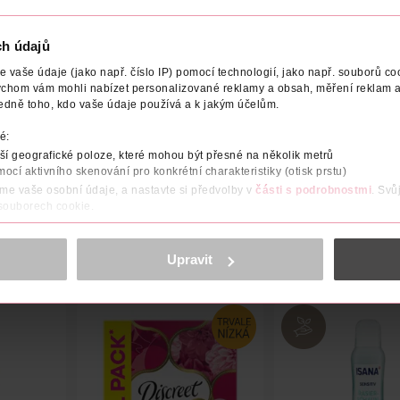
ch údajů
vaše údaje (jako např. číslo IP) pomocí technologií, jako např. souborů coo
ychom vám mohli nabízet personalizované reklamy a obsah, měření reklam a
NÍ
UPOZORNĚNÍ
SÍLA MENSTRUACE
POČET
NÁZE
edně toho, kdo vaše údaje používá a k jakým účelům.
é:
é, s křidélky, Normal (pro střední výtok), jemný povrch.
í geografické poloze, které mohou být přesné na několik metrů
mocí aktivního skenování pro konkrétní charakteristiky (otisk prstu)
áme vaše osobní údaje, a nastavte si předvolby v
části s podrobnostmi
. Svů
 souborech cookie.
obsahu a reklam, funkcí sociálních médií, analýze návštěvnosti, které mohou
ně osobních údajů.
Upravit
cookies
<