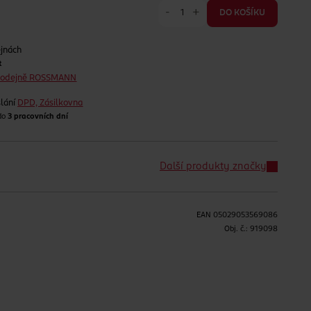
-
+
DO KOŠÍKU
ejnách
t
prodejně ROSSMANN
lání
DPD, Zásilkovna
 do
3 pracovních dní
Další produkty značky
EAN
05029053569086
H
Obj. č.:
919098