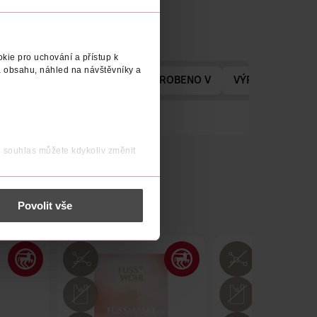
kie pro uchování a přístup k
 obsahu, náhled na návštěvníky a
V VÝROBCE/DODAVATELE
VYROBENO V
VÝROBCE/DODA
j souhlas můžete kdykoliv změnit
 nést osobní údaje.
Povolit vše