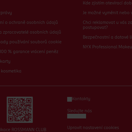
Kde zjistím otevírací do
zprávy
Je možné vyměnit nebo v
ní o ochraně osobních údajů
Chci reklamovat u vás 
postupovat?
 a zpracovatelé osobních údajů
Bezpečnostní a datové li
sady používání souborů cookie
NYX Professional Make
100 % garance vrácení peněz
karty
 kosmetika
Kontakty
Sledujte nás
Upravit nastavení cookies
likace ROSSMANN CLUB