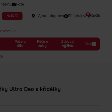
ntakty
Foto
0
Vybrat dopravu
Přihlásit se
Košík
HLEDAT
kosmetika
Péče o
Péče o
Zdravá
Více
a
tělo
zuby
výživa
ky
žky Ultra Deo s křidélky