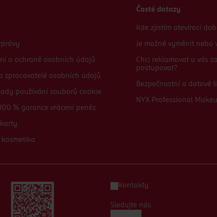
Časté dotazy
Kde zjistím otevírací do
zprávy
Je možné vyměnit nebo v
ní o ochraně osobních údajů
Chci reklamovat u vás 
postupovat?
 a zpracovatelé osobních údajů
Bezpečnostní a datové li
sady používání souborů cookie
NYX Professional Make
100 % garance vrácení peněz
karty
 kosmetika
Kontakty
Sledujte nás