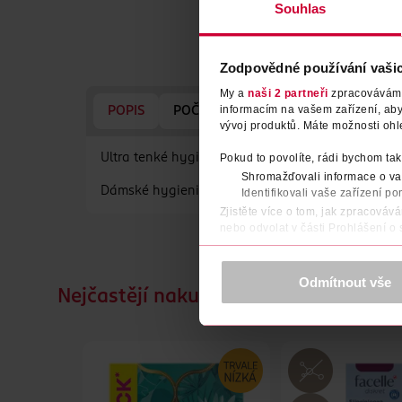
Souhlas
Zodpovědné používání vaši
My a
naši 2 partneři
zpracováváme 
informacím na vašem zařízení, ab
POPIS
POČET
VÝROBCE/DODAVATEL
vývoj produktů. Máte možnosti ohl
Ultra tenké hygienické vložky pro pocit bezpečí 
Pokud to povolíte, rádi bychom tak
Shromažďovali informace o vaš
Dámské hygienické vložky s parfémem.
Identifikovali vaše zařízení po
Zjistěte více o tom, jak zpracováv
nebo odvolat v části Prohlášení o
K provozu stránek, personalizaci 
Více najdete v
prohlášení o ochra
Odmítnout vše
Nejčastějí nakupované společně
Děkujeme za pochopení. >
více o 