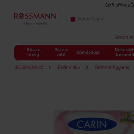
Přeskočit na hlavmní obsah
Šetři přírodu
Č
Akce a l
Akce a
Péče o
Dekorati
Domácnost
slevy
dítě
kosmeti
ROSSMANN.cz
Péče o tělo
Dámská hygiena