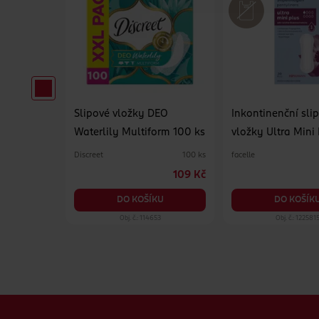
ltra
Slipové vložky DEO
Inkontinenční sli
Waterlily Multiform 100 ks
vložky Ultra Mini
Discreet
facelle
100 ml
100 ks
139 Kč
109 Kč
KU
DO KOŠÍKU
DO KOŠÍK
47
Obj. č.: 114653
Obj. č.: 122581
Zápatí webu