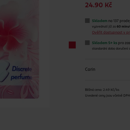
24.90 Kč
Skladem
na 137 prode
vyzvednutí již za
60 minu
Ověřit dostupnost v 
Skladem 5+ ks
pro zas
standardní doba doručení
Carin
Běžná cena: 2.49 Kč/ks
Uvedené ceny jsou včetně DP