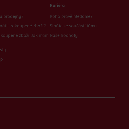
Kariéra
bu prodejny?
Koho právě hledáme?
rátit zakoupené zboží?
Staňte se součástí týmu
zakoupené zboží. Jak mám
Naše hodnoty
sty
up