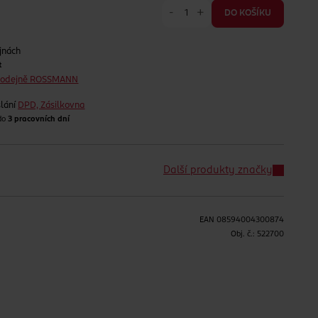
-
+
DO KOŠÍKU
jnách
t
prodejně ROSSMANN
lání
DPD, Zásilkovna
 do
3 pracovních dní
Další produkty značky
EAN
08594004300874
H
Obj. č.:
522700