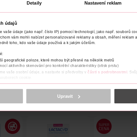
Detaily
Nastavení reklam
ch údajů
vaše údaje (jako např. číslo IP) pomocí technologií, jako např. souborů coo
ychom vám mohli nabízet personalizované reklamy a obsah, měření reklam a
edně toho, kdo vaše údaje používá a k jakým účelům.
během Vašich dní. Bavlněné a s parfemací. Jednotlivě balené.
é:
í geografické poloze, které mohou být přesné na několik metrů
mocí aktivního skenování pro konkrétní charakteristiky (otisk prstu)
áme vaše osobní údaje, a nastavte si předvolby v
části s podrobnostmi
. Svů
 souborech cookie.
obsahu a reklam, funkcí sociálních médií, analýze návštěvnosti, které mohou
ně osobních údajů.
Upravit
cookies
<