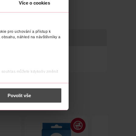
Více o cookies
kie pro uchování a přístup k
 obsahu, náhled na návštěvníky a
j souhlas můžete kdykoliv změnit
 nést osobní údaje.
Povolit vše