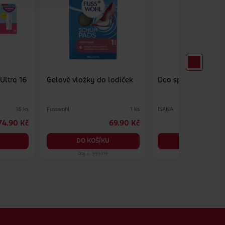
Ultra 16
Gelové vložky do lodiček
Deo sprej Coral Bre
Fusswohl
ISANA
16 ks
1 ks
74.90 Kč
69.90 Kč
2
DO KOŠÍKU
DO KOŠÍKU
Obj. č.: 993319
Obj. č.: 1490954