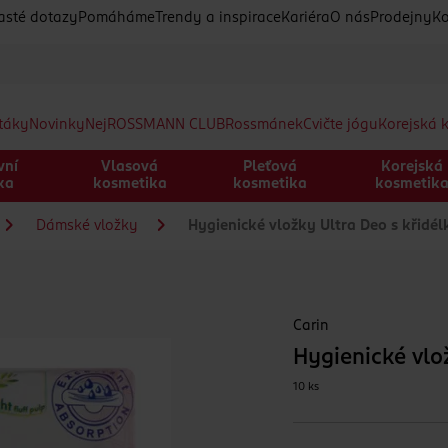
asté dotazy
Pomáháme
Trendy a inspirace
Kariéra
O nás
Prodejny
Ko
etáky
Novinky
Nej
ROSSMANN CLUB
Rossmánek
Cvičte jógu
Korejská 
vní
Vlasová
Pleťová
Korejská
ka
kosmetika
kosmetika
kosmetik
Dámské vložky
Hygienické vložky Ultra Deo s křidél
Carin
Hygienické vlo
10 ks