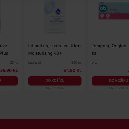
pové
Intimní mycí emulze Ultra-
Tampony Original 
 Plus
Moisturising 40+
ks
Lactacyd
o.b.
20 ks
200 ml
39.90 Kč
54.90 Kč
U
DO KOŠÍKU
DO KOŠÍKU
5
Obj. č.: 1171396
Obj. č.: 1491043