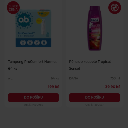
Schválili dermatologové z organizace Skin Health Alliance
Vnější obal je vyroben z 50 % z recyklovaného plastu
Tampony ProComfort Normal
Pěna do koupele Tropical
64 ks
Sunset
o.b.
ISANA
64 ks
750 ml
199 Kč
39.90 Kč
DO KOŠÍKU
DO KOŠÍKU
Obj. č.: 1490985
Obj. č.: 1390537