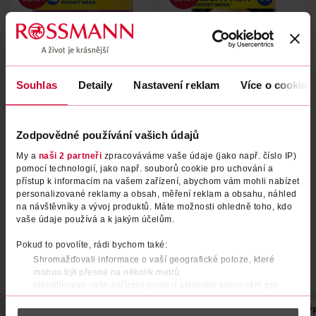
Souhlas
Detaily
Nastavení reklam
Více o cookies
Hygienické vložky Platinum
Hygienické vložky Ultra
Zodpovědné používání vašich údajů
Super s křidélky vel. 2 42 ks
Secure Night s křidélky vel. 4
My a
naši 2 partneři
zpracováváme vaše údaje (jako např. číslo IP)
36 ks
Always
Always
42 ks
36 ks
pomocí technologií, jako např. souborů cookie pro uchování a
přístup k informacím na vašem zařízení, abychom vám mohli nabízet
239 Kč
239 Kč
personalizované reklamy a obsah, měření reklam a obsahu, náhled
DO KOŠÍKU
DO KOŠÍKU
na návštěvníky a vývoj produktů. Máte možnosti ohledně toho, kdo
vaše údaje používá a k jakým účelům.
Obj. č.: 1324945
Obj. č.: 1286090
Pokud to povolíte, rádi bychom také:
Shromažďovali informace o vaší geografické poloze, které
mohou být přesné na několik metrů
Identifikovali vaše zařízení pomocí aktivního skenování pro
konkrétní charakteristiky (otisk prstu)
POPIS
POČET
NÁZEV VÝROBCE/DODAVATELE
ADRESA VÝ
Zjistěte více o tom, jak zpracováváme vaše osobní údaje, a nastavte