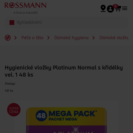
Přeskočit na hlavmní obsah
0
Péče o tělo
Dámská hygiena
Dámské vložky
Hygienické vložky Platinum Normal s křidélky
vel. 1 48 ks
Always
48 ks