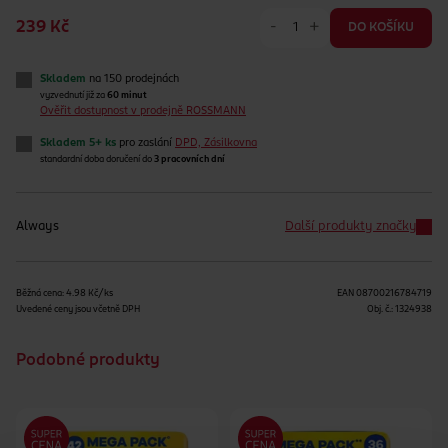
-
+
239 Kč
DO KOŠÍKU
Skladem
na 150 prodejnách
vyzvednutí již za
60 minut
Ověřit dostupnost v prodejně ROSSMANN
Skladem 5+ ks
pro zaslání
DPD, Zásilkovna
standardní doba doručení do
3 pracovních dní
Always
Další produkty značky
Běžná cena: 4.98 Kč/ks
EAN
08700216784719
Uvedené ceny jsou včetně DPH
Obj. č.:
1324938
Podobné produkty