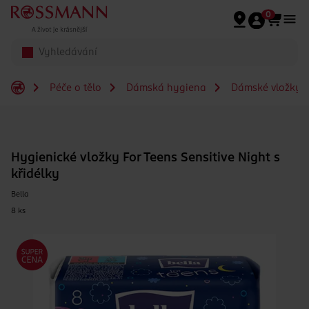
Přeskočit na hlavmní obsah
0
Péče o tělo
Dámská hygiena
Dámské vložky
Hygienické vložky For Teens Sensitive Night s
křidélky
Bella
8 ks