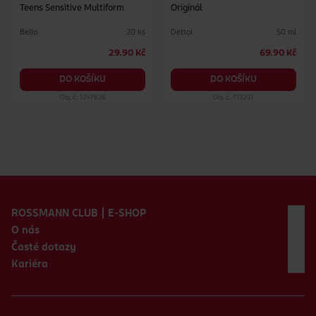
Teens Sensitive Multiform
Originál
Bella
Dettol
20 ks
50 ml
29.90 Kč
69.90 Kč
DO KOŠÍKU
DO KOŠÍKU
Obj. č.: 1247626
Obj. č.: 713207
Zápatí webu
ROSSMANN CLUB | E-SHOP
O nás
Časté dotazy
Kariéra