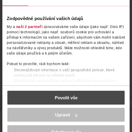
Zodpovědné používání vašich údajů
Hygienické vložky For Teens
Hygienické vložky For Teens
My a
naši 2 partneři
zpracováváme vaše údaje (jako např. číslo IP)
pomocí technologií, jako např. souborů cookie pro uchování a
Sensitive Normal s křidélky
Energy Normal s křidélky
přístup k informacím na vašem zařízení, abychom vám mohli nabízet
Bella
Bella
10 ks
10 ks
personalizované reklamy a obsah, měření reklam a obsahu, náhled
na návštěvníky a vývoj produktů. Máte možnosti ohledně toho, kdo
34.90 Kč
34.90 Kč
vaše údaje používá a k jakým účelům.
DO KOŠÍKU
DO KOŠÍKU
Pokud to povolíte, rádi bychom také:
Obj. č.: 1247572
Obj. č.: 1037548
Shromažďovali informace o vaší geografické poloze, které
mohou být přesné na několik metrů
Identifikovali vaše zařízení pomocí aktivního skenování pro
konkrétní charakteristiky (otisk prstu)
Zjistěte více o tom, jak zpracováváme vaše osobní údaje, a nastavte
Povolit vše
si předvolby v
části s podrobnostmi
. Svůj souhlas můžete kdykoliv
změnit nebo odvolat v části Prohlášení o souborech cookie.
POPIS
SLOŽENÍ
POČET
NÁZEV VÝROBCE/DODAVATELE
K provozu stránek, personalizaci obsahu a reklam, funkcí sociálních
Upravit
médií, analýze návštěvnosti, které mohou nést osobní údaje.
Neparfemované ultratenké hygienické vložky Bella for teens
Více najdete v
prohlášení o ochraně osobních údajů.
Night Sensitive poskytují mladým dívkám sebevědomí a
diskrétnost. Jsou potažené měkkou tkaninou Extra Soft, což