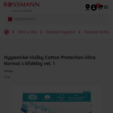
Přeskočit na hlavmní obsah
0
Péče o tělo
Dámská hygiena
Dámské vložky
Hygienické vložky Cotton Protection Ultra
Normal s křidélky vel. 1
Always
11 ks