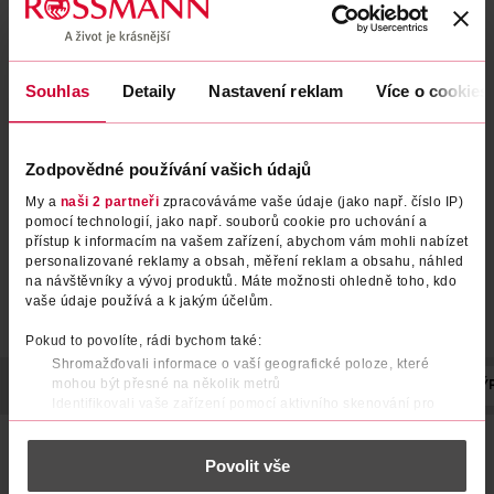
Souhlas
Detaily
Nastavení reklam
Více o cookies
Hygienické vložky Platinum
Hygienické vložky Ultra
Normal s křidélky vel. 1 48 ks
Secure Night s křidélky vel. 4
36 ks
Always
Always
48 ks
36 ks
Zodpovědné používání vašich údajů
239 Kč
239 Kč
My a
naši 2 partneři
zpracováváme vaše údaje (jako např. číslo IP)
DO KOŠÍKU
DO KOŠÍKU
pomocí technologií, jako např. souborů cookie pro uchování a
přístup k informacím na vašem zařízení, abychom vám mohli nabízet
Obj. č.: 1324938
Obj. č.: 1286090
personalizované reklamy a obsah, měření reklam a obsahu, náhled
na návštěvníky a vývoj produktů. Máte možnosti ohledně toho, kdo
vaše údaje používá a k jakým účelům.
Pokud to povolíte, rádi bychom také:
Shromažďovali informace o vaší geografické poloze, které
mohou být přesné na několik metrů
POPIS
POČET
NÁZEV VÝROBCE/DODAVATELE
ADRESA VÝ
Identifikovali vaše zařízení pomocí aktivního skenování pro
konkrétní charakteristiky (otisk prstu)
Always Hygienické vložky Cotton Protection Ultra se díky
Zjistěte více o tom, jak zpracováváme vaše osobní údaje, a nastavte
povrchové vrstvě ze 100% organické bavlny a
Povolit vše
si předvolby v
části s podrobnostmi
. Svůj souhlas můžete kdykoliv
recyklovatelnému papírovému obalu starají o vás i o životní
změnit nebo odvolat v části Prohlášení o souborech cookie.