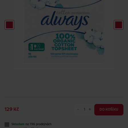
-
+
129 Kč
DO KOŠÍKU
Skladem
na 196 prodejnách