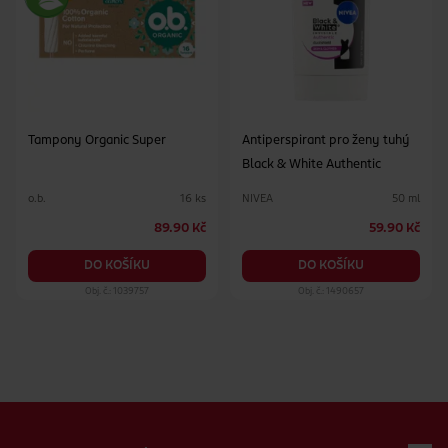
Tampony Organic Super
Antiperspirant pro ženy tuhý
Black & White Authentic
o.b.
NIVEA
16 ks
50 ml
89.90 Kč
59.90 Kč
DO KOŠÍKU
DO KOŠÍKU
Obj. č.: 1039757
Obj. č.: 1490657
Zápatí webu