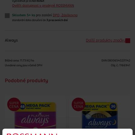
vyzvednutí již za
60 minut
Ověřit dostupnost v prodejně ROSSMANN
Skladem 5+ ks
pro zaslání
DPD, Zásilkovna
standardní doba doručení do
3 pracovních dní
Always
Další produkty značky
Běžná cena: 11.73 Kč/ks
EAN
08006540231142
Uvedené ceny jsou včetně DPH
Obj. č.:
1166941
Podobné produkty