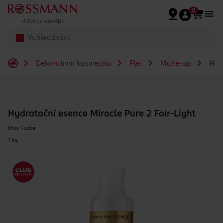
Přeskočit na hlavmní obsah
0
Dekorativní kosmetika
Pleť
Make-up
Hydr
Hydratační esence Miracle Pure 2 Fair-Light
Max Factor
1 ks