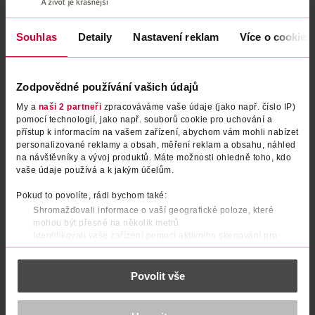
Souhlas
Detaily
Nastavení reklam
Více o cookies
Zodpovědné používání vašich údajů
My a
naši 2 partneři
zpracováváme vaše údaje (jako např. číslo IP)
pomocí technologií, jako např. souborů cookie pro uchování a
přístup k informacím na vašem zařízení, abychom vám mohli nabízet
personalizované reklamy a obsah, měření reklam a obsahu, náhled
na návštěvníky a vývoj produktů. Máte možnosti ohledně toho, kdo
Hydratační esence Miracle Pure 3 Light
vaše údaje používá a k jakým účelům.
Pokud to povolíte, rádi bychom také:
Max Factor
30 ml
Shromažďovali informace o vaší geografické poloze, které
mohou být přesné na několik metrů
239 Kč
399 Kč
CLUB cena
Identifikovali vaše zařízení pomocí aktivního skenování pro
konkrétní charakteristiky (otisk prstu)
DO KOŠÍKU
Zjistěte více o tom, jak zpracováváme vaše osobní údaje, a nastavte
Obj. č.: 1300277
Povolit vše
si předvolby v
části s podrobnostmi
. Svůj souhlas můžete kdykoliv
změnit nebo odvolat v části Prohlášení o souborech cookie.
K provozu stránek, personalizaci obsahu a reklam, funkcí sociálních