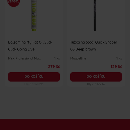
Balzám na rty Fat Oil Slick
Tužka na obočí Quick Shaper
Click Going Live
05 Deep brown
NYX Professional Makeup
Maybelline
1 ks
1 ks
279 Kč
129 Kč
DO KOŠÍKU
DO KOŠÍKU
Obj. č.: 1340396
Obj. č.: 1375367
Zápatí webu