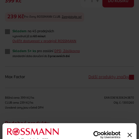
-
+
399 Kč
DO KOŠÍKU
239 Kč
Pro členy ROSSMANN CLUB.
Zaregistrujte se!
Skladem
na 45 prodejnách
vyzvednutí již za
60 minut
Ověřit dostupnost v prodejně ROSSMANN
Skladem 5+ ks
pro zaslání
DPD, Zásilkovna
standardní doba doručení do
3 pracovních dní
Max Factor
Další produkty značky
Běžná cena: 399 Kč/ks
EAN
03616306343870
CLUB cena: 239 Kč/ks
Obj. č.:
1300260
Uvedené ceny jsou včetně DPH
Podobné produkty