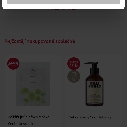
zdravý vzhled.
ZOBRAZIT VÍCE
Nejčastějí nakupované společně
Zklidňující pleťová maska
Gel na vlasy Curl defining
Centella Asiatica