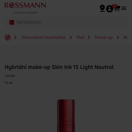
Přeskočit na hlavmní obsah
0
Dekorativní kosmetika
Pleť
Make-up
Hybr
Hybridní make-up Skin Ink 15 Light Neutral
L'Oréal
15 ml