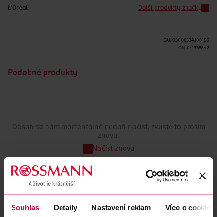
L'Oréal
Další produkty značky
EAN
03600524190156
Obj. č.:
1335842
Podobné produkty
Obsah se nám momentálně nedaří načíst, zkuste to prosím
znovu.
Načíst znovu
Souhlas
Detaily
Nastavení reklam
Více o cookies