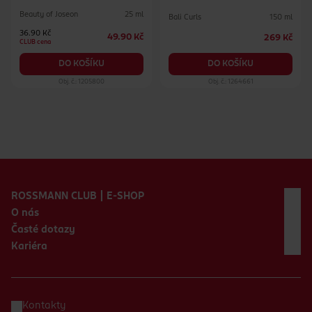
Beauty of Joseon
25 ml
Bali Curls
150 ml
36.90 Kč
49.90 Kč
269 Kč
CLUB cena
DO KOŠÍKU
DO KOŠÍKU
Obj. č.: 1205800
Obj. č.: 1264661
Zápatí webu
ROSSMANN CLUB | E-SHOP
O nás
Časté dotazy
Kariéra
Kontakty