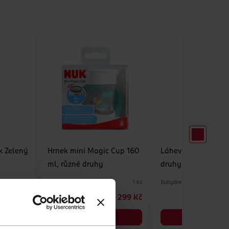
k Zelený
Hrnek mini Magic Cup 160
Láhev s brčkem, rů
ml, různé druhy
druhy
NUK
Babydream
1 ks
1 ks
339 Kč
299 Kč
DO KOŠÍKU
DO KOŠÍKU