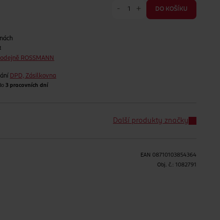
-
+
DO KOŠÍKU
jnách
t
prodejně ROSSMANN
lání
DPD, Zásilkovna
 do
3 pracovních dní
Další produkty značky
EAN
08710103854364
Obj. č.:
1082791
H