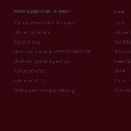
Zápatí webu
ROSSMANN CLUB | E-SHOP
O nás
Výhody věrnostního programu
O nás
Jak se stát členem
Tiskové 
Časté dotazy
Prohláše
Obchodní podmínky ROSSMANN CLUB
Příjemci
Obchodní podmínky e-shop
Naše zá
Reklamační řád
ISANA - 
Reklamační list
Dárkové 
Odstoupení od kupní smlouvy
Korejská