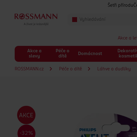
Přeskočit na hlavmní obsah
Šetři přírodu
Č
Akce a l
Akce a
Péče o
Dekorati
Domácnost
slevy
dítě
kosmeti
ROSSMANN.cz
Péče o dítě
Láhve a dudlíky