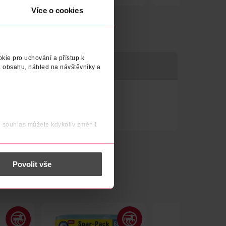
Obj. č.: 1103380
Obj. č.: 895385
Více o cookies
kie pro uchování a přístup k
 obsahu, náhled na návštěvníky a
j souhlas můžete kdykoliv změnit
 nést osobní údaje.
Povolit vše