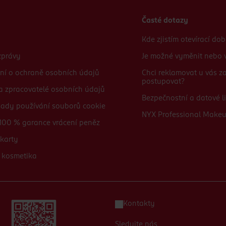
Časté dotazy
Kde zjistím otevírací do
zprávy
Je možné vyměnit nebo v
ní o ochraně osobních údajů
Chci reklamovat u vás 
postupovat?
 a zpracovatelé osobních údajů
Bezpečnostní a datové li
sady používání souborů cookie
NYX Professional Make
100 % garance vrácení peněz
karty
 kosmetika
Kontakty
Sledujte nás