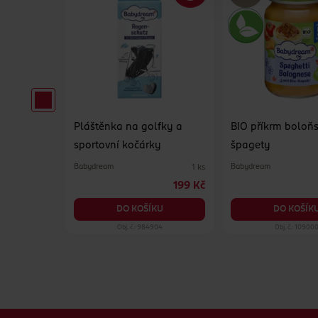
 nemléčná
Pláštěnka na golfky a
BIO příkrm boloň
sportovní kočárky
špagety
Babydream
Babydream
170 g
1 ks
59.90 Kč
199 Kč
KU
DO KOŠÍKU
DO KOŠÍK
904
Obj. č.: 984904
Obj. č.: 10900