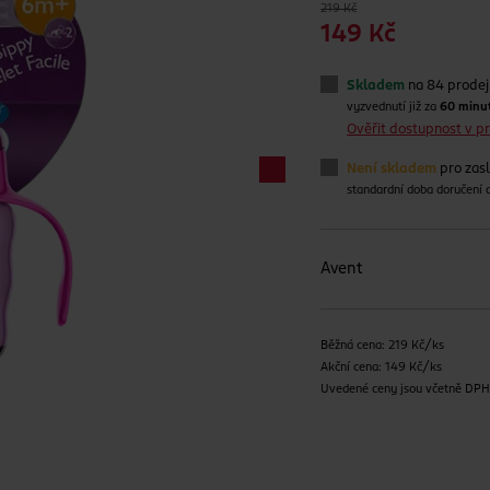
219 Kč
149 Kč
Skladem
na 84 prode
vyzvednutí již za
60 minu
Ověřit dostupnost v 
Není skladem
pro zas
standardní doba doručení
Avent
Běžná cena: 219 Kč/ks
Akční cena: 149 Kč/ks
Uvedené ceny jsou včetně DP