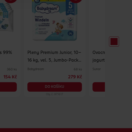
 s 99%
Pleny Premium Junior, 10–
Ovocná kapsička M
16 kg, vel. 5, Jumbo-Pack
jogurt a ovesné vlo
68 ks
Babydream
Sunar
360 ks
68 ks
154 Kč
279 Kč
2
DO KOŠÍKU
DO KOŠÍKU
Obj. č.: 871617
Obj. č.: 1345834