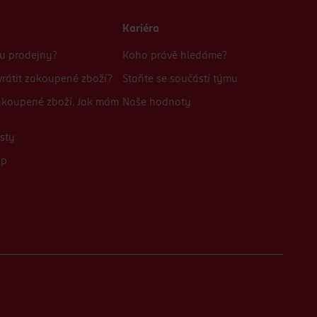
Kariéra
bu prodejny?
Koho právě hledáme?
rátit zakoupené zboží?
Staňte se součástí týmu
zakoupené zboží. Jak mám
Naše hodnoty
sty
up