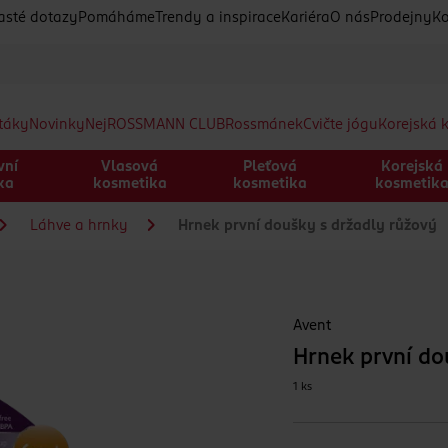
asté dotazy
Pomáháme
Trendy a inspirace
Kariéra
O nás
Prodejny
Ko
etáky
Novinky
Nej
ROSSMANN CLUB
Rossmánek
Cvičte jógu
Korejská 
vní
Vlasová
Pleťová
Korejská
ka
kosmetika
kosmetika
kosmetik
Láhve a hrnky
Hrnek první doušky s držadly růžový
Avent
Hrnek první do
1 ks