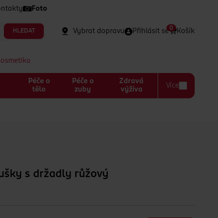
ntakty
Foto
0
Vybrat dopravu
Přihlásit se
Košík
HLEDAT
kosmetika
Péče o
Péče o
Zdravá
Více
a
tělo
zuby
výživa
ušky s držadly růžový