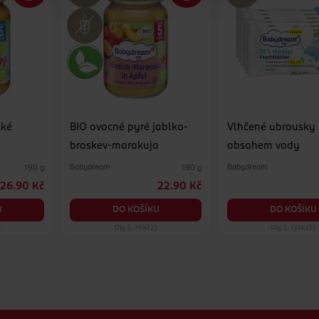
ské
BIO ovocné pyré jablko-
Vlhčené ubrousky
broskev-marakuja
obsahem vody
Babydream
Babydream
190 g
190 g
26.90 Kč
22.90 Kč
U
DO KOŠÍKU
DO KOŠÍKU
0
Obj. č.: 769723
Obj. č.: 1334333