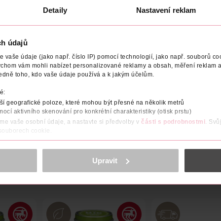
3
Obj. č.: 1082906
Obj. č.: 1494181
Detaily
Nastavení reklam
ch údajů
vaše údaje (jako např. číslo IP) pomocí technologií, jako např. souborů coo
CE/DODAVATEL
ychom vám mohli nabízet personalizované reklamy a obsah, měření reklam a
edně toho, kdo vaše údaje používá a k jakým účelům.
00 ml s držadly dívka.
é:
í geografické poloze, které mohou být přesné na několik metrů
mocí aktivního skenování pro konkrétní charakteristiky (otisk prstu)
áme vaše osobní údaje, a nastavte si předvolby v
části s podrobnostmi
. Svů
 souborech cookie.
obsahu a reklam, funkcí sociálních médií, analýze návštěvnosti, které mohou
ně osobních údajů.
Upravit
cookies
<