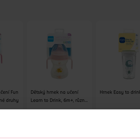
učení Fun
Dětský hrnek na učení
Hrnek Easy to drin
zné druhy
Learn to Drink, 6m+, různé
druhy
MAM
MAM
270 ml
190 ml
199 Kč
199 Kč
U
DO KOŠÍKU
DO KOŠÍKU