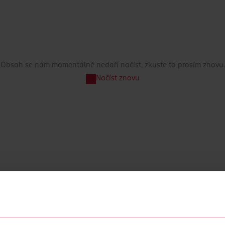
Obsah se nám momentálně nedaří načíst, zkuste to prosím znovu.
Načíst znovu