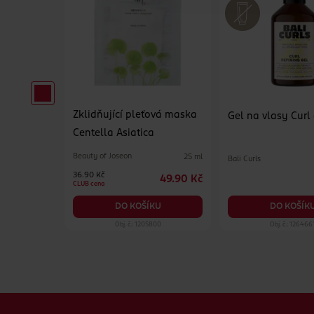
Zklidňující pleťová maska
oma
Gel na vlasy Curl
Centella Asiatica
nská
Beauty of Joseon
25 ml
Bali Curls
250 ml
36.90 Kč
49.90 Kč
49.90 Kč
CLUB cena
KU
DO KOŠÍK
DO KOŠÍKU
05
Obj. č.: 1205800
Obj. č.: 126466
Zápatí webu