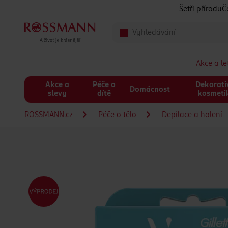
Přeskočit na hlavmní obsah
Šetři přírodu
Č
Akce a l
Akce a
Péče o
Dekorati
Domácnost
slevy
dítě
kosmeti
ROSSMANN.cz
Péče o tělo
Depilace a holení