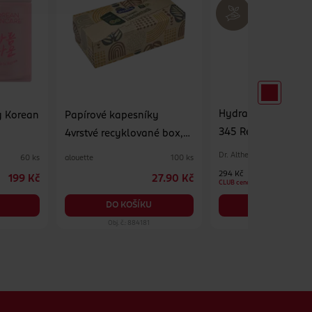
Hydratační pleťov
y Korean
Papírové kapesníky
345 Relief Cream M
4vrstvé recyklované box,
různé druhy
Dr. Althea
alouette
60 ks
100 ks
294 Kč
199 Kč
27.90 Kč
CLUB cena
DO KOŠÍKU
DO KOŠÍKU
Obj. č.: 884181
Obj. č.: 1390575