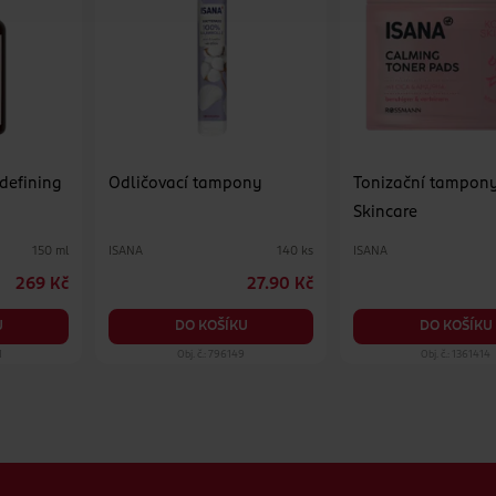
 defining
Odličovací tampony
Tonizační tampon
Skincare
ISANA
ISANA
150 ml
140 ks
269 Kč
27.90 Kč
U
DO KOŠÍKU
DO KOŠÍKU
1
Obj. č.: 796149
Obj. č.: 1361414