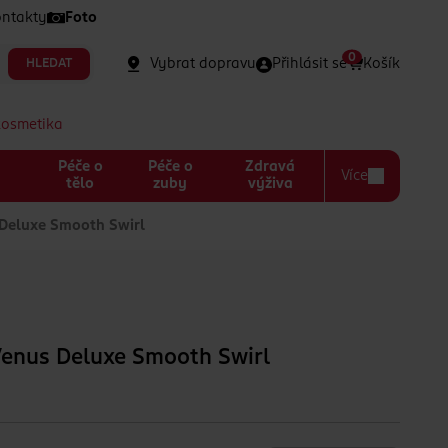
ntakty
Foto
0
Vybrat dopravu
Přihlásit se
Košík
HLEDAT
kosmetika
Péče o
Péče o
Zdravá
Více
a
tělo
zuby
výživa
 Deluxe Smooth Swirl
 Venus Deluxe Smooth Swirl