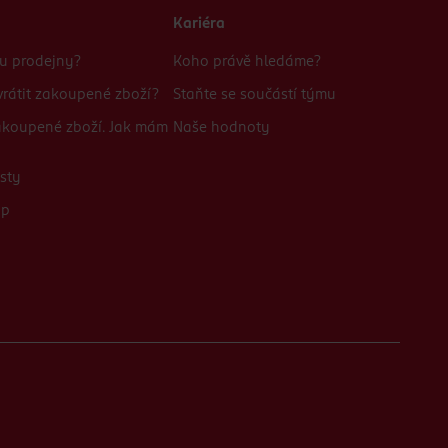
Kariéra
bu prodejny?
Koho právě hledáme?
rátit zakoupené zboží?
Staňte se součástí týmu
zakoupené zboží. Jak mám
Naše hodnoty
sty
up