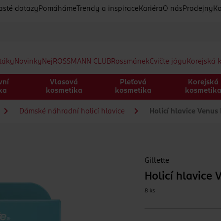
asté dotazy
Pomáháme
Trendy a inspirace
Kariéra
O nás
Prodejny
Ko
etáky
Novinky
Nej
ROSSMANN CLUB
Rossmánek
Cvičte jógu
Korejská 
vní
Vlasová
Pleťová
Korejská
ka
kosmetika
kosmetika
kosmetik
Dámské náhradní holicí hlavice
Holicí hlavice Venus
Gillette
Holicí hlavice
8 ks