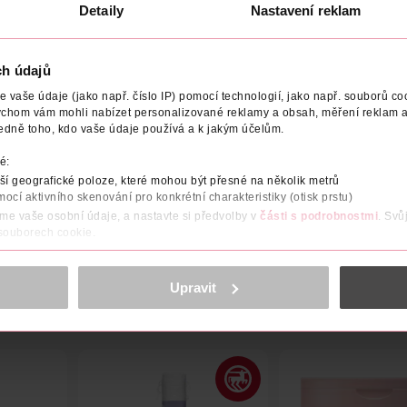
Detaily
Nastavení reklam
ch údajů
vaše údaje (jako např. číslo IP) pomocí technologií, jako např. souborů coo
BCE/DODAVATEL
POČET
NÁZEV VÝROBCE/DODAVATELE
ychom vám mohli nabízet personalizované reklamy a obsah, měření reklam a
edně toho, kdo vaše údaje používá a k jakým účelům.
rženy s ohledem na ženské tělo. Díky dámským holicím strojkům V
é:
zajišťují super hladké oholení. Holí chloupky blíže pokožce, která t
í geografické poloze, které mohou být přesné na několik metrů
 chránit před poškrábáním a pořezáním. Všechny náhradní holicí h
 Venus pro úpravu linie bikin).
mocí aktivního skenování pro konkrétní charakteristiky (otisk prstu)
áme vaše osobní údaje, a nastavte si předvolby v
části s podrobnostmi
. Svů
 souborech cookie.
obsahu a reklam, funkcí sociálních médií, analýze návštěvnosti, které mohou
ně osobních údajů.
Upravit
cookies
<