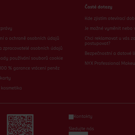
Časté dotazy
Kde zjistím otevírací do
zprávy
Je možné vyměnit nebo v
ní o ochraně osobních údajů
Chci reklamovat u vás 
postupovat?
 a zpracovatelé osobních údajů
Bezpečnostní a datové li
sady používání souborů cookie
NYX Professional Make
100 % garance vrácení peněz
karty
 kosmetika
Kontakty
Sledujte nás