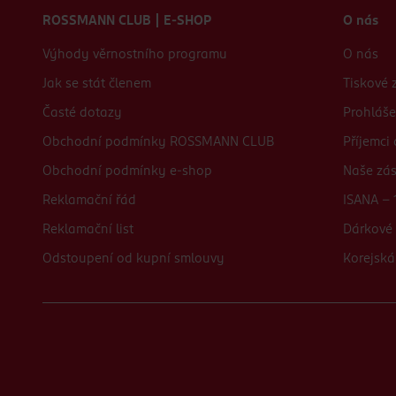
ROSSMANN CLUB | E-SHOP
O nás
Výhody věrnostního programu
O nás
Jak se stát členem
Tiskové 
Časté dotazy
Prohláše
Obchodní podmínky ROSSMANN CLUB
Příjemci
Obchodní podmínky e-shop
Naše zá
Reklamační řád
ISANA - 
Reklamační list
Dárkové 
Odstoupení od kupní smlouvy
Korejská