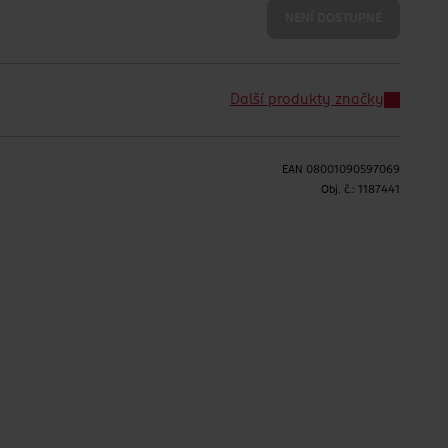
NENÍ DOSTUPNÉ
Další produkty značky
EAN
08001090597069
Obj. č.:
1187441