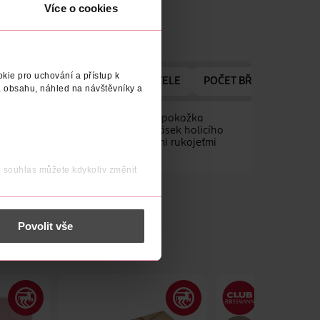
Více o cookies
kie pro uchování a přístup k
ADRESA VÝROBCE/DODAVATELE
POČET BŘITŮ
 obsahu, náhled na návštěvníky a
enus Deluxe Smooth Swirl zůstane pokožka
ak vydrží hladká déle. Zvlhčující pásek holicího
lavice Venus lze používat se všemi rukojeťmi
j souhlas můžete kdykoliv změnit
 nést osobní údaje.
Povolit vše