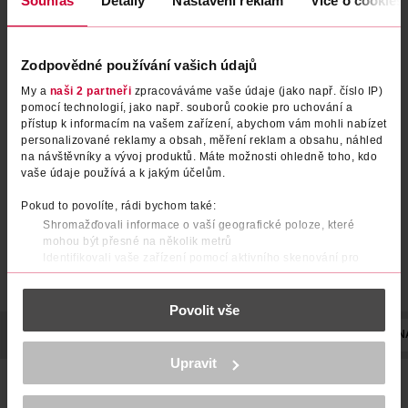
Souhlas
Detaily
Nastavení reklam
Více o cookies
Zodpovědné používání vašich údajů
Kapsle pro vlasy Hair guard,
Srdíčka na akné, doplněk
My a
naši 2 partneři
zpracováváme vaše údaje (jako např. číslo IP)
doplněk stravy
stravy
pomocí technologií, jako např. souborů cookie pro uchování a
přístup k informacím na vašem zařízení, abychom vám mohli nabízet
Tomas Arsov
Venira
90 ks
120 ks
personalizované reklamy a obsah, měření reklam a obsahu, náhled
na návštěvníky a vývoj produktů. Máte možnosti ohledně toho, kdo
1 499 Kč
399 Kč
vaše údaje používá a k jakým účelům.
DO KOŠÍKU
DO KOŠÍKU
Pokud to povolíte, rádi bychom také:
Obj. č.: 1363043
Obj. č.: 1205459
Shromažďovali informace o vaší geografické poloze, které
mohou být přesné na několik metrů
Identifikovali vaše zařízení pomocí aktivního skenování pro
konkrétní charakteristiky (otisk prstu)
Zjistěte více o tom, jak zpracováváme vaše osobní údaje, a nastavte
Povolit vše
si předvolby v
části s podrobnostmi
. Svůj souhlas můžete kdykoliv
změnit nebo odvolat v části Prohlášení o souborech cookie.
POPIS
POUŽITÍ
SLOŽENÍ
UPOZORNĚNÍ
POČET
N
K provozu stránek, personalizaci obsahu a reklam, funkcí sociálních
Upravit
médií, analýze návštěvnosti, které mohou nést osobní údaje.
Podpořte růst svých vlasů pomocí kapslí HAIR BOOSTER 2.0 s
Více najdete v
prohlášení o ochraně osobních údajů.
unikátním složením. Tento doplněk stravy je první na českém