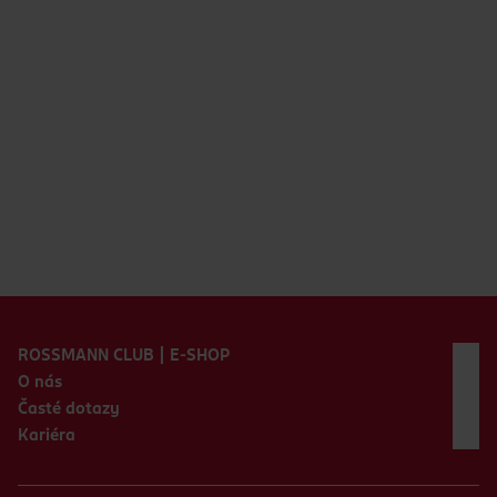
Zápatí webu
ROSSMANN CLUB | E-SHOP
O nás
Časté dotazy
Kariéra