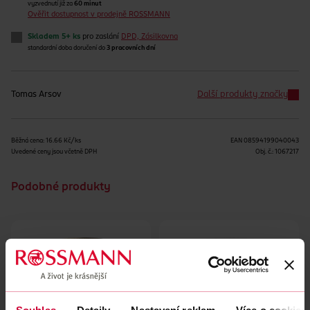
vyzvednutí již za
60 minut
Ověřit dostupnost v prodejně ROSSMANN
Skladem 5+ ks
pro zaslání
DPD, Zásilkovna
standardní doba doručení do
3 pracovních dní
Tomas Arsov
Další produkty značky
Běžná cena: 16.66 Kč/ks
EAN
08594199040043
Uvedené ceny jsou včetně DPH
Obj. č.:
1067217
Podobné produkty