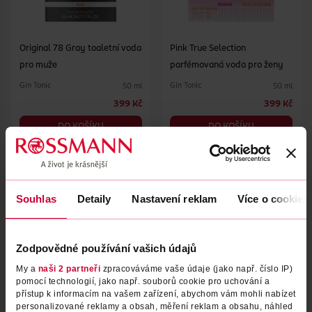
Original 78 Gray toaletní voda
Pink True Selection
pro muže
parfémovaná voda pro ženy
Gin Tonic
Gin Tonic
50 ml
50 ml
399 Kč
399 Kč
DO KOŠÍKU
DO KOŠÍKU
Obj. č.: 1288735
Obj. č.: 1385892
Souhlas
Detaily
Nastavení reklam
Více o cookies
Zodpovědné používání vašich údajů
My a
naši 2 partneři
zpracováváme vaše údaje (jako např. číslo IP)
pomocí technologií, jako např. souborů cookie pro uchování a
přístup k informacím na vašem zařízení, abychom vám mohli nabízet
personalizované reklamy a obsah, měření reklam a obsahu, náhled
Original 78 Black toaletní
Rosé True Selection