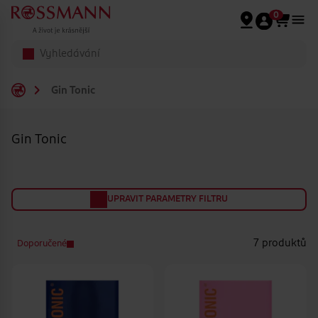
Přeskočit na hlavmní obsah
0
Gin Tonic
Gin Tonic
UPRAVIT PARAMETRY FILTRU
7 produktů
Doporučené