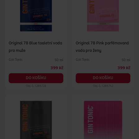
Original 78 Blue toaletní voda
Original 78 Pink parfémovaná
pro muže
voda pro ženy
Gin Tonic
Gin Tonic
50 ml
50 ml
399 Kč
399 Kč
DO KOŠÍKU
DO KOŠÍKU
Obj. č.: 1288728
Obj. č.: 1288742