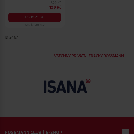
329 Kč
139 Kč
DO KOŠÍKU
Obj. č.: 1288759
ID 2467
VŠECHNY PRIVÁTNÍ ZNAČKY ROSSMANN
Zápatí webu
ROSSMANN CLUB | E-SHOP