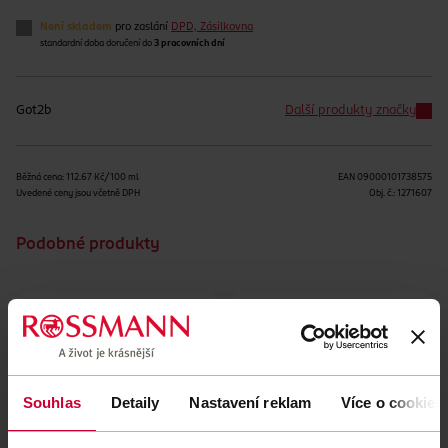
Není skladem
pro zaslání
DPD, Zásilkovna
standardní doba doručení do
3 pracovních dní
Got2b
Další produkty značky
Běžná cena: 112.67 Kč/100 ml
EAN
09000101738575
Uvedené ceny jsou včetně DPH
Obj. č.:
1271607
Podobné produkty
Souhlas
Detaily
Nastavení reklam
Více o cookies