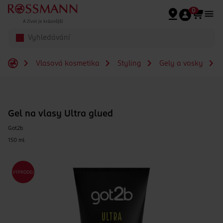
Přeskočit na hlavmní obsah
0
Vlasová kosmetika
Styling
Gely a vosky
G
Gel na vlasy Ultra glued
Got2b
150 ml