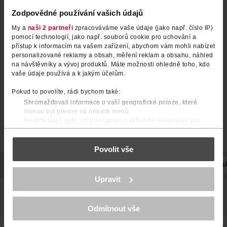
Zodpovědné používání vašich údajů
My a
naši 2 partneři
zpracováváme vaše údaje (jako např. číslo IP)
Regenerační krémový gel na
Krémový gel Curl Control pro
pomocí technologií, jako např. souborů cookie pro uchování a
vlasy Care & Hold
kudrnaté vlasy
přístup k informacím na vašem zařízení, abychom vám mohli nabízet
personalizované reklamy a obsah, měření reklam a obsahu, náhled
NIVEA
Syoss
150 ml
250 ml
na návštěvníky a vývoj produktů. Máte možnosti ohledně toho, kdo
129 Kč
169 Kč
vaše údaje používá a k jakým účelům.
DO KOŠÍKU
DO KOŠÍKU
Pokud to povolíte, rádi bychom také:
Shromažďovali informace o vaší geografické poloze, které
Obj. č.: 426619
Obj. č.: 1243994
mohou být přesné na několik metrů
Identifikovali vaše zařízení pomocí aktivního skenování pro
konkrétní charakteristiky (otisk prstu)
Zjistěte více o tom, jak zpracováváme vaše osobní údaje, a nastavte
Povolit vše
si předvolby v
části s podrobnostmi
. Svůj souhlas můžete kdykoliv
změnit nebo odvolat v části Prohlášení o souborech cookie.
POPIS
POUŽITÍ
SLOŽENÍ
SKLADOVÁNÍ
OBJEM
N
K provozu stránek, personalizaci obsahu a reklam, funkcí sociálních
Upravit
médií, analýze návštěvnosti, které mohou nést osobní údaje.
Got2b Ultra Glued neporazitelný stylingový gel pro až 48h
Více najdete v
prohlášení o ochraně osobních údajů.
perfektní účes. Navzdory extrémně silnému složení poskytuje
dostatek času na úpravu vlasů, neboť k fixačnímu efektu
Odmítnout vše
Děkujeme za pochopení. >
více o cookies
<
dochází až po zaschnutí.