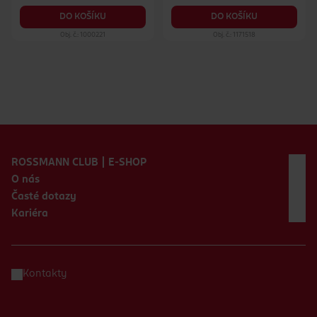
DO KOŠÍKU
DO KOŠÍKU
Obj. č.: 1000221
Obj. č.: 1171518
Zápatí webu
ROSSMANN CLUB | E-SHOP
O nás
Časté dotazy
Kariéra
Kontakty