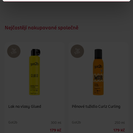
Nejčastějí nakupované společně
Lak na vlasy Glued
Pěnové tužidlo Curlz Curling
Got2b
Got2b
300 ml
250 ml
179 Kč
179 Kč