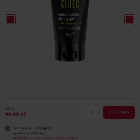
169 Kč
-
+
DO KOŠÍKU
99.90 Kč
Skladem
na 5 prodejnách
vyzvednutí již za
60 minut
Ověřit dostupnost v prodejně ROSSMANN