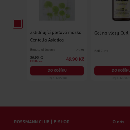
Zklidňující pleťová maska
oma
Gel na vlasy Curl
Centella Asiatica
nská
Beauty of Joseon
25 ml
Bali Curls
250 ml
36.90 Kč
49.90 Kč
49.90 Kč
CLUB cena
KU
DO KOŠÍK
DO KOŠÍKU
05
Obj. č.: 1205800
Obj. č.: 126466
Zápatí webu
ROSSMANN CLUB | E-SHOP
O nás