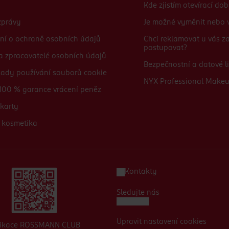
Kde zjistím otevírací do
zprávy
Je možné vyměnit nebo v
ní o ochraně osobních údajů
Chci reklamovat u vás 
postupovat?
 a zpracovatelé osobních údajů
Bezpečnostní a datové li
sady používání souborů cookie
NYX Professional Make
100 % garance vrácení peněz
karty
 kosmetika
Kontakty
Sledujte nás
Upravit nastavení cookies
likace ROSSMANN CLUB