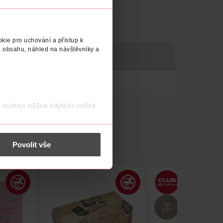
kie pro uchování a přístup k
 obsahu, náhled na návštěvníky a
j souhlas můžete kdykoliv změnit
 nést osobní údaje.
Povolit vše