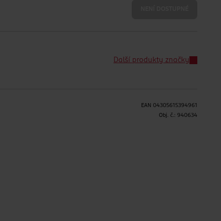
NENÍ DOSTUPNÉ
Další produkty značky
EAN
04305615394961
Obj. č.:
940634