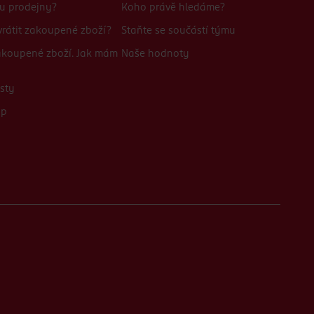
bu prodejny?
Koho právě hledáme?
rátit zakoupené zboží?
Staňte se součástí týmu
zakoupené zboží. Jak mám
Naše hodnoty
sty
up