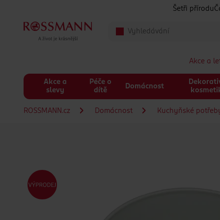
Přeskočit na hlavmní obsah
Šetři přírodu
Č
Akce a l
Akce a
Péče o
Dekorati
Domácnost
slevy
dítě
kosmeti
ROSSMANN.cz
Domácnost
Kuchyňské potřeby