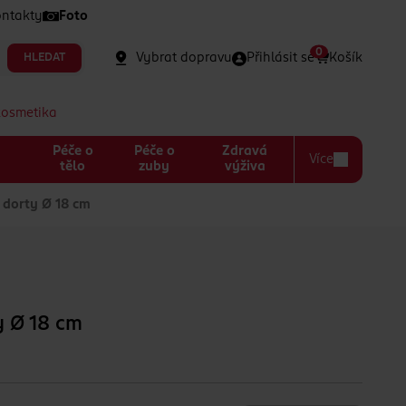
ntakty
Foto
0
Vybrat dopravu
Přihlásit se
Košík
HLEDAT
kosmetika
Péče o
Péče o
Zdravá
Více
a
tělo
zuby
výživa
dorty Ø 18 cm
y Ø 18 cm