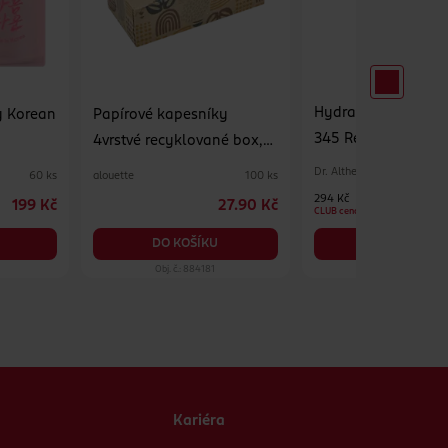
Hydratační pleťov
y Korean
Papírové kapesníky
345 Relief Cream M
4vrstvé recyklované box,
různé druhy
Dr. Althea
alouette
60 ks
100 ks
294 Kč
199 Kč
27.90 Kč
CLUB cena
DO KOŠÍKU
DO KOŠÍKU
Obj. č.: 884181
Obj. č.: 1390575
Kariéra