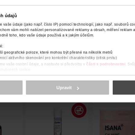
ch údajů
vaše údaje (jako např. číslo IP) pomocí technologií, jako např. souborů coo
ychom vám mohli nabízet personalizované reklamy a obsah, měření reklam a
CE/DODAVATEL
edně toho, kdo vaše údaje používá a k jakým účelům.
é:
 kuchyně.
í geografické poloze, které mohou být přesné na několik metrů
mocí aktivního skenování pro konkrétní charakteristiky (otisk prstu)
áme vaše osobní údaje, a nastavte si předvolby v
části s podrobnostmi
. Svů
 souborech cookie.
obsahu a reklam, funkcí sociálních médií, analýze návštěvnosti, které mohou
ně osobních údajů.
Upravit
cookies
<