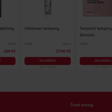
 defining
Odličovací tampony
Tonizační tampon
Skincare
ISANA
ISANA
150 ml
140 ks
269 Kč
27.90 Kč
U
DO KOŠÍKU
DO KOŠÍKU
1
Obj. č.: 796149
Obj. č.: 1361414
Časté dotazy