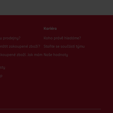
Kariéra
bu prodejny?
Koho právě hledáme?
rátit zakoupené zboží?
Staňte se součástí týmu
zakoupené zboží. Jak mám
Naše hodnoty
sty
up