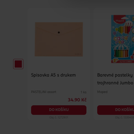
Spisovka A5 s drukem
Barevné pastelky
trojhranné Jumbo
PASTELINI assort
Maped
1 ks
1 ks
119 Kč
34.90 Kč
KU
DO KOŠÍKU
DO KOŠÍK
034
Obj. č.: 1272901
Obj. č.: 133540