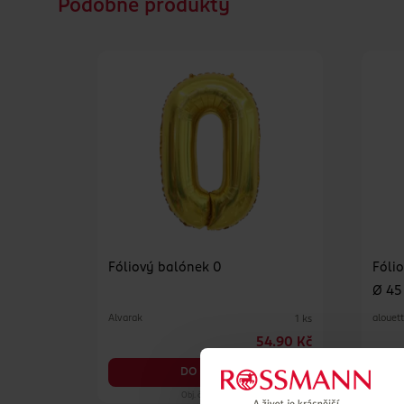
Podobné produkty
Fóliový balónek 0
Fóli
Ø 45
Alvarak
alouet
1 ks
54.90 Kč
DO KOŠÍKU
Obj. č.: 1257298