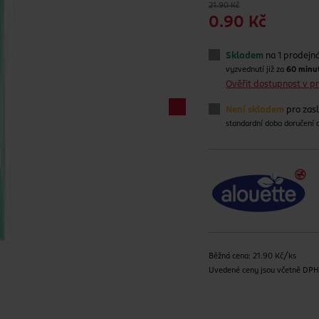
21.90 Kč
0.90 Kč
Skladem
na 1 prodejn
vyzvednutí již za
60 minu
Ověřit dostupnost v 
Není skladem
pro zas
standardní doba doručení
Běžná cena: 21.90 Kč/ks
Uvedené ceny jsou včetně DP