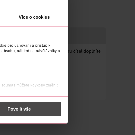
Více o cookies
kie pro uchování a přístup k
 obsahu, náhled na návštěvníky a
ok, s nafukovacími balonky ve tvaru čísel doplníte
rá slavit!
j souhlas můžete kdykoliv změnit
 nést osobní údaje.
Povolit vše