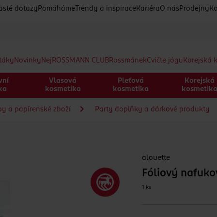
asté dotazy
Pomáháme
Trendy a inspirace
Kariéra
O nás
Prodejny
Ko
etáky
Novinky
Nej
ROSSMANN CLUB
Rossmánek
Cvičte jógu
Korejská 
vní
Vlasová
Pleťová
Korejská
ka
kosmetika
kosmetika
kosmetik
by a papírenské zboží
Party doplňky a dárkové produkty
alouette
Fóliový nafuko
1 ks