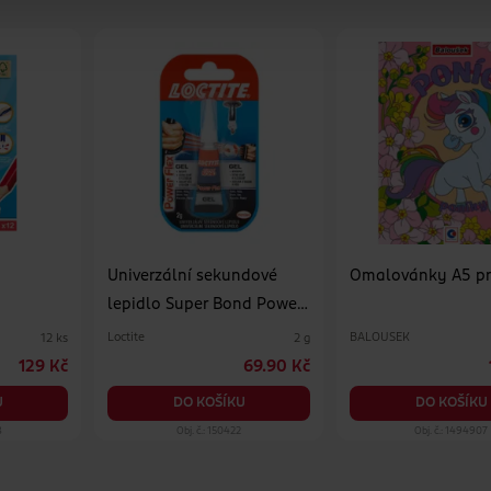
Univerzální sekundové
Omalovánky A5 pr
lepidlo Super Bond Power
Flex
Loctite
BALOUSEK
12 ks
2 g
129 Kč
69.90 Kč
U
DO KOŠÍKU
DO KOŠÍKU
8
Obj. č.: 150422
Obj. č.: 1494907