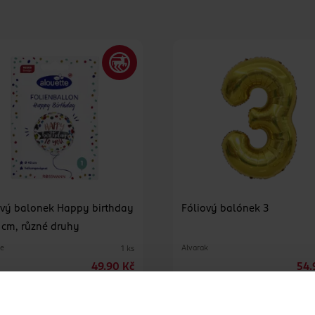
ový balonek Happy birthday
Fóliový balónek 3
 cm, různé druhy
te
Alvarak
1 ks
49.90 Kč
54.
DO KOŠÍKU
DO KOŠÍKU
Obj. č.: 976190
Obj. č.: 1257328