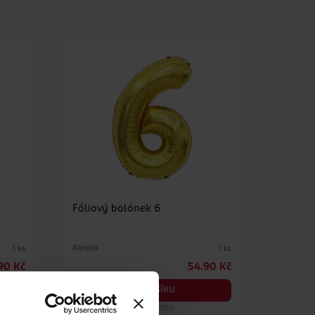
Fóliový balónek 6
Alvarak
1 ks
1 ks
90 Kč
54.90 Kč
DO KOŠÍKU
Obj. č.: 1257359