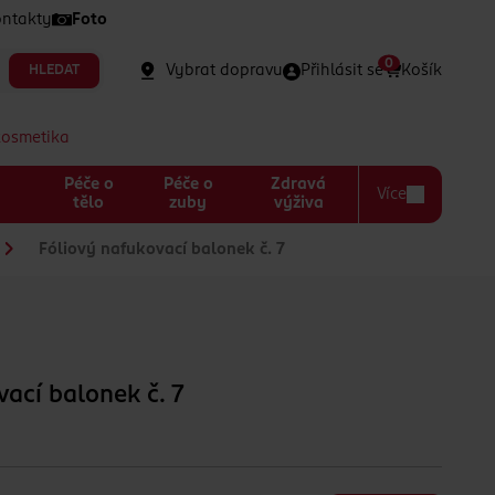
ntakty
Foto
0
Vybrat dopravu
Přihlásit se
Košík
HLEDAT
kosmetika
Péče o
Péče o
Zdravá
Více
a
tělo
zuby
výživa
Fóliový nafukovací balonek č. 7
vací balonek č. 7