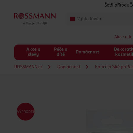
Přeskočit na hlavmní obsah
Šetři přírodu
Č
Akce a l
Akce a
Péče o
Dekorati
Domácnost
slevy
dítě
kosmeti
ROSSMANN.cz
Domácnost
Kancelářské potře