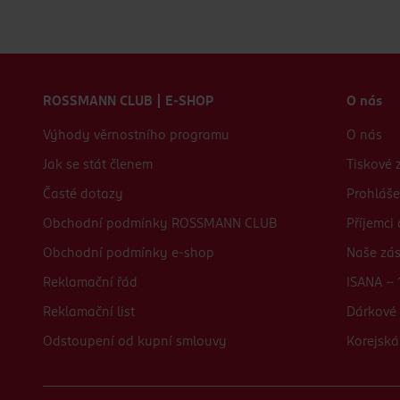
Zápatí webu
ROSSMANN CLUB | E-SHOP
O nás
Výhody věrnostního programu
O nás
Jak se stát členem
Tiskové 
Časté dotazy
Prohláše
Obchodní podmínky ROSSMANN CLUB
Příjemci
Obchodní podmínky e-shop
Naše zá
Reklamační řád
ISANA - 
Reklamační list
Dárkové 
Odstoupení od kupní smlouvy
Korejská