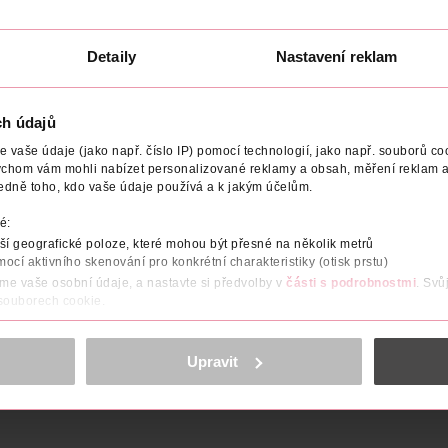
Detaily
Nastavení reklam
T
VÝROBCE/DODAVATEL
ch údajů
vaše údaje (jako např. číslo IP) pomocí technologií, jako např. souborů coo
ychom vám mohli nabízet personalizované reklamy a obsah, měření reklam a
tup do dospělosti teenagera, životní jubileum, výročí a nebo nový r
edně toho, kdo vaše údaje používá a k jakým účelům.
kombinujte čísla balonků dle potřeby a příležitosti a pak už jen hu
é:
í geografické poloze, které mohou být přesné na několik metrů
mocí aktivního skenování pro konkrétní charakteristiky (otisk prstu)
áme vaše osobní údaje, a nastavte si předvolby v
části s podrobnostmi
. Svů
 souborech cookie.
obsahu a reklam, funkcí sociálních médií, analýze návštěvnosti, které mohou
ně osobních údajů.
Upravit
cookies
<