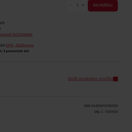
-
+
DO KOŠÍKU
ách
t
prodejně ROSSMANN
lání
DPD, Zásilkovna
 do
3 pracovních dní
Další produkty značky
EAN
04305615780559
H
Obj. č.:
1035933