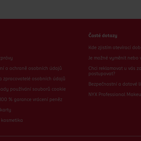
Časté dotazy
Kde zjistím otevírací do
zprávy
Je možné vyměnit nebo v
ní o ochraně osobních údajů
Chci reklamovat u vás 
postupovat?
 a zpracovatelé osobních údajů
Bezpečnostní a datové li
sady používání souborů cookie
NYX Professional Make
100 % garance vrácení peněz
karty
 kosmetika