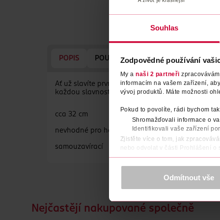
Souhlas
POPIS
POUŽITÍ
UPOZORNĚNÍ
POČE
Zodpovědné používání vaši
My a
naši 2 partneři
zpracováváme 
informacím na vašem zařízení, ab
Ať už slavíte první rok života vašeho děťátka, vs
vývoj produktů. Máte možnosti ohl
každou slavnostní událost originální dekorací. Na
Pokud to povolíte, rádi bychom tak
cca 32 cm
Shromažďovali informace o vaš
Identifikovali vaše zařízení po
nevhodné pro helium
Zjistěte více o tom, jak zpracováv
samouzavírací
nebo odvolat v části Prohlášení o
K provozu stránek, personalizaci 
Více najdete v
prohlášení o ochra
Odmítnout vše
Děkujeme za pochopení. >
více o 
Nejčastějí nakupované společně