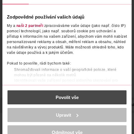
Zodpovědné používání vašich údajů
My a
naši 2 partneři
zpracováváme vaše údaje (jako např. číslo IP)
Fóliový balónek Krásné
Fóliový balónek 4
pomocí technologií, jako např. souborů cookie pro uchování a
narozeniny
přístup k informacím na vašem zařízení, abychom vám mohli nabízet
personalizované reklamy a obsah, měření reklam a obsahu, náhled
Alvarak
Alvarak
1 ks
1 ks
na návštěvníky a vývoj produktů. Máte možnosti ohledně toho, kdo
54.90 Kč
54.90 Kč
vaše údaje používá a k jakým účelům.
DO KOŠÍKU
DO KOŠÍKU
Pokud to povolíte, rádi bychom také:
Obj. č.: 1257397
Obj. č.: 1257335
Shromažďovali informace o vaší geografické poloze, které
mohou být přesné na několik metrů
Identifikovali vaše zařízení pomocí aktivního skenování pro
konkrétní charakteristiky (otisk prstu)
Zjistěte více o tom, jak zpracováváme vaše osobní údaje, a nastavte
Povolit vše
si předvolby v
části s podrobnostmi
. Svůj souhlas můžete kdykoliv
změnit nebo odvolat v části Prohlášení o souborech cookie.
POPIS
POUŽITÍ
POČET
VYROBENO V
VÝROBCE/DODA
K provozu stránek, personalizaci obsahu a reklam, funkcí sociálních
Upravit
médií, analýze návštěvnosti, které mohou nést osobní údaje.
Skvělý tip pro každou narozeninovou party, vhodným
Více najdete v
prohlášení o ochraně osobních údajů.
doplňkem výroční, novoroční i narozeninové výzdoby.
Balonek lze nafukovat vzduchem i héliem.
Odmítnout vše
Děkujeme za pochopení. >
více o cookies
<