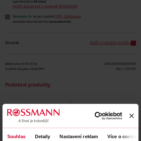
vyzvednutí již za
60 minut
Ověřit dostupnost v prodejně ROSSMANN
Skladem 5+ ks
pro zaslání
DPD, Zásilkovna
standardní doba doručení do
3 pracovních dní
Alvarak
Další produkty značky
Běžná cena: 54.90 Kč/ks
EAN
08590838200960
Uvedené ceny jsou včetně DPH
Obj. č.:
1257304
Podobné produkty
Souhlas
Detaily
Nastavení reklam
Více o cookies