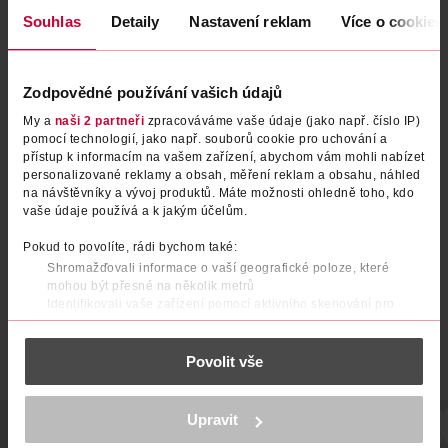
Souhlas
Detaily
Nastavení reklam
Více o cookies
Zodpovědné používání vašich údajů
My a
naši 2 partneři
zpracováváme vaše údaje (jako např. číslo IP)
pomocí technologií, jako např. souborů cookie pro uchování a
Fix na obočí Lift&Snatch 06
Fix na obočí Lift&Snatch 07
přístup k informacím na vašem zařízení, abychom vám mohli nabízet
personalizované reklamy a obsah, měření reklam a obsahu, náhled
na návštěvníky a vývoj produktů. Máte možnosti ohledně toho, kdo
vaše údaje používá a k jakým účelům.
NYX Professional Makeup
NYX Professional Makeup
1 ks
1 ks
409 Kč
409 Kč
Pokud to povolíte, rádi bychom také:
Shromažďovali informace o vaší geografické poloze, které
DO KOŠÍKU
DO KOŠÍKU
mohou být přesné na několik metrů
Obj. č.: 1045246
Obj. č.: 1045260
Identifikovali vaše zařízení pomocí aktivního skenování pro
konkrétní charakteristiky (otisk prstu)
Zjistěte více o tom, jak zpracováváme vaše osobní údaje, a nastavte
Povolit vše
si předvolby v
části s podrobnostmi
. Svůj souhlas můžete kdykoliv
změnit nebo odvolat v části Prohlášení o souborech cookie.
K provozu stránek, personalizaci obsahu a reklam, funkcí sociálních
Upravit
POPIS
SLOŽENÍ
POČET
NÁZEV VÝROBCE/DODAVATELE
médií, analýze návštěvnosti, které mohou nést osobní údaje.
Více najdete v
prohlášení o ochraně osobních údajů.