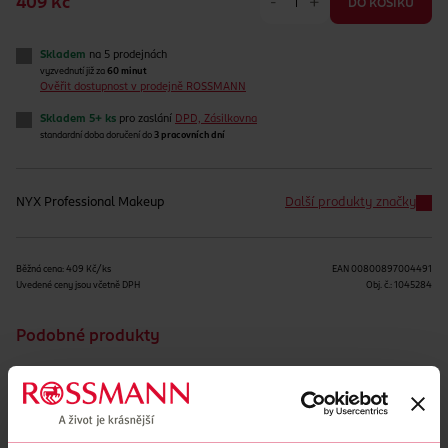
-
+
409 Kč
DO KOŠÍKU
Skladem
na 5 prodejnách
vyzvednutí již za
60 minut
Ověřit dostupnost v prodejně ROSSMANN
Skladem 5+ ks
pro zaslání
DPD, Zásilkovna
standardní doba doručení do
3 pracovních dní
NYX Professional Makeup
Další produkty značky
Běžná cena: 409 Kč/ks
EAN
00800897004491
Uvedené ceny jsou včetně DPH
Obj. č.:
1045284
Podobné produkty