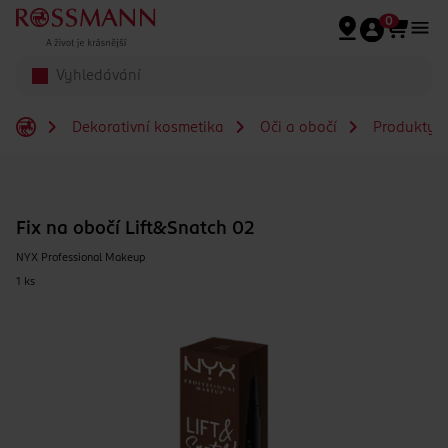
Přeskočit na hlavmní obsah
0
Dekorativní kosmetika
Oči a obočí
Produkty n
Fix na obočí Lift&Snatch 02
NYX Professional Makeup
1 ks