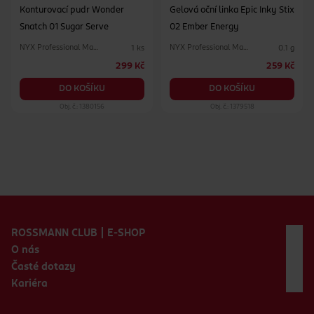
Konturovací pudr Wonder
Gelová oční linka Epic Inky Stix
Snatch 01 Sugar Serve
02 Ember Energy
NYX Professional Makeup
NYX Professional Makeup
1 ks
0.1 g
299 Kč
259 Kč
DO KOŠÍKU
DO KOŠÍKU
Obj. č.: 1380156
Obj. č.: 1379518
Zápatí webu
ROSSMANN CLUB | E-SHOP
O nás
Časté dotazy
Kariéra