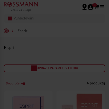
Přeskočit na hlavmní obsah
0
Esprit
Esprit
UPRAVIT PARAMETRY FILTRU
4 produkty
Doporučené