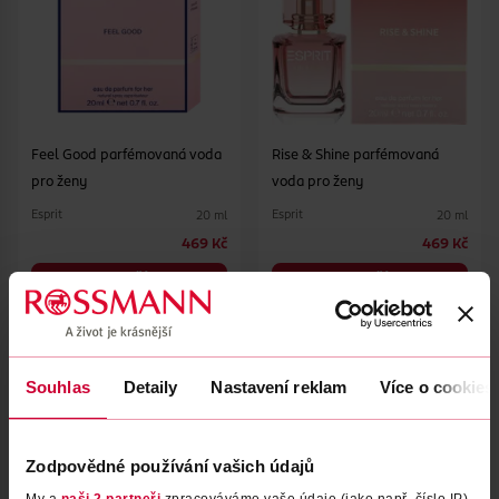
Feel Good parfémovaná voda
Rise & Shine parfémovaná
pro ženy
voda pro ženy
Esprit
Esprit
20 ml
20 ml
469 Kč
469 Kč
DO KOŠÍKU
DO KOŠÍKU
Obj. č.: 1311037
Obj. č.: 1158311
Souhlas
Detaily
Nastavení reklam
Více o cookies
Zodpovědné používání vašich údajů
My a
naši 2 partneři
zpracováváme vaše údaje (jako např. číslo IP)