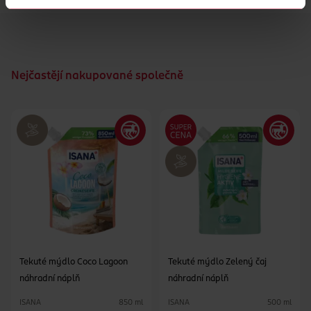
Nejčastějí nakupované společně
Tekuté mýdlo Coco Lagoon
Tekuté mýdlo Zelený čaj
náhradní náplň
náhradní náplň
ISANA
ISANA
850 ml
500 ml