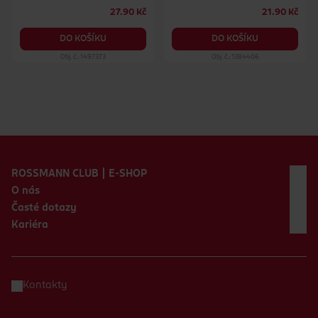
27.90 Kč
21.90 Kč
DO KOŠÍKU
DO KOŠÍKU
Obj. č.: 1497373
Obj. č.: 1384406
Zápatí webu
ROSSMANN CLUB | E-SHOP
O nás
Časté dotazy
Kariéra
Kontakty