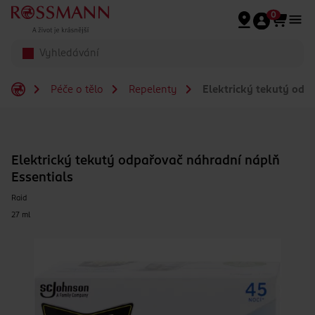
Přeskočit na hlavmní obsah
0
Péče o tělo
Repelenty
Elektrický tekutý odpa
Elektrický tekutý odpařovač náhradní náplň
Essentials
Raid
27 ml