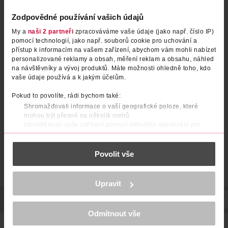
Zodpovědné používání vašich údajů
My a
naši 2 partneři
zpracováváme vaše údaje (jako např. číslo IP)
pomocí technologií, jako např. souborů cookie pro uchování a
přístup k informacím na vašem zařízení, abychom vám mohli nabízet
Repelent proti komárům a
Repelent duopack 2x 100 ml
personalizované reklamy a obsah, měření reklam a obsahu, náhled
na návštěvníky a vývoj produktů. Máte možnosti ohledně toho, kdo
klíšťatům
vaše údaje používá a k jakým účelům.
Predator
150 ml
OFF!
1 ks
Pokud to povolíte, rádi bychom také:
159 Kč
209 Kč
99.90 Kč
Shromažďovali informace o vaší geografické poloze, které
mohou být přesné na několik metrů
DO KOŠÍKU
DO KOŠÍKU
Identifikovali vaše zařízení pomocí aktivního skenování pro
konkrétní charakteristiky (otisk prstu)
Obj. č.: 579797
Obj. č.: 1239546
Zjistěte více o tom, jak zpracováváme vaše osobní údaje, a nastavte
Povolit vše
si předvolby v
části s podrobnostmi
. Svůj souhlas můžete kdykoliv
změnit nebo odvolat v části Prohlášení o souborech cookie.
K provozu stránek, personalizaci obsahu a reklam, funkcí sociálních
Upravit
médií, analýze návštěvnosti, které mohou nést osobní údaje.
Více najdete v
prohlášení o ochraně osobních údajů.
POPIS
POUŽITÍ
SLOŽENÍ
SKLADOVÁNÍ
UPOZORNĚNÍ
Odmítnout vše
Děkujeme za pochopení. >
více o cookies
<
Raid® elektrický odpařovač s tekutou náplní Essentials.