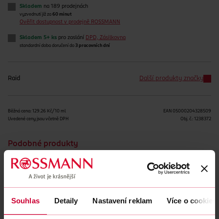
Skladem
na 189 prodejnách
vyzvednutí již za
60 minut
Ověřit dostupnost v prodejně ROSSMANN
Skladem 5+ ks
pro zaslání
DPD, Zásilkovna
standardní doba doručení do
3 pracovních dní
Raid
Další produkty značky
Běžná cena: 129.26 Kč/10 ml
EAN
05000204328509
Uvedené ceny jsou včetně DPH
Obj. č.:
1238372
Podobné produkty
Souhlas
Detaily
Nastavení reklam
Více o cookies