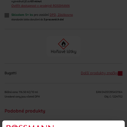
vyzvednutí již za
60 minut
Ověřit dostupnost v prodejně ROSSMANN
Skladem 5+ ks
pro zaslání
DPD, Zásilkovna
standardní doba doručení do
3 pracovních dní
Hořlavé látky
Bugatti
Další produkty značky
Běžná cena: 116.50 Kč/10 ml
EAN
04051395451164
Uvedené ceny jsou včetně DPH
Obj. č.:
1224702
Podobné produkty