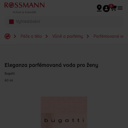
Přeskočit na hlavmní obsah
0
Péče o tělo
Vůně a parfémy
Parfémované vod
Eleganza parfémovaná voda pro ženy
Bugatti
60 ml