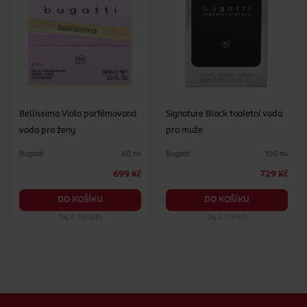
Bellissima Viola parfémovaná
Signature Black toaletní voda
voda pro ženy
pro muže
Bugatti
Bugatti
60 ml
100 ml
699 Kč
729 Kč
DO KOŠÍKU
DO KOŠÍKU
Obj. č.: 1385885
Obj. č.: 1131451