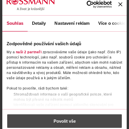
Souhlas
Detaily
Nastavení reklam
Více o cookies
Zodpovědné používání vašich údajů
My a
naši 2 partneři
zpracováváme vaše údaje (jako např. číslo IP)
pomocí technologií, jako např. souborů cookie pro uchování a
Violet Noir parfémovaná voda
Lait Clair parfémovaná voda
přístup k informacím na vašem zařízení, abychom vám mohli nabízet
personalizované reklamy a obsah, měření reklam a obsahu, náhled
pro ženy
pro ženy
na návštěvníky a vývoj produktů. Máte možnosti ohledně toho, kdo
vaše údaje používá a k jakým účelům.
Christina Aguilera
Caline
30 ml
60 ml
829 Kč
299 Kč
Pokud to povolíte, rádi bychom také:
Shromažďovali informace o vaší geografické poloze, které
DO KOŠÍKU
DO KOŠÍKU
mohou být přesné na několik metrů
Identifikovali vaše zařízení pomocí aktivního skenování pro
Obj. č.: 942324
Obj. č.: 1385342
konkrétní charakteristiky (otisk prstu)
Zjistěte více o tom, jak zpracováváme vaše osobní údaje, a nastavte
Povolit vše
si předvolby v
části s podrobnostmi
. Svůj souhlas můžete kdykoliv
změnit nebo odvolat v části Prohlášení o souborech cookie.