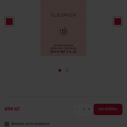
-
+
699 Kč
DO KOŠÍKU
Skladem
na 94 prodejnách