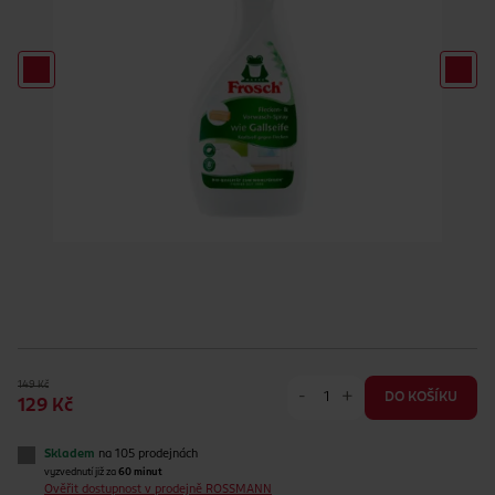
149 Kč
-
+
DO KOŠÍKU
129 Kč
Skladem
na 105 prodejnách
vyzvednutí již za
60 minut
Ověřit dostupnost v prodejně ROSSMANN