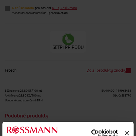
Není skladem
pro zaslání
DPD, Zásilkovna
standardní doba doručení do
3 pracovních dní
ŠETŘI PŘÍRODU
Frosch
Další produkty značky
Běžná cena: 29.80 Kč/100 ml
EAN
04001499961458
Akční cena: 25.80 Kč/100 ml
Obj. č.:
583770
Uvedené ceny jsou včetně DPH
Podobné produkty