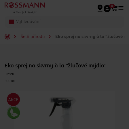
Přeskočit na hlavmní obsah
0
Šetři přírodu
Eko sprej na skvrny à la "žlučové m
Eko sprej na skvrny à la "žlučové mýdlo"
Frosch
500 ml