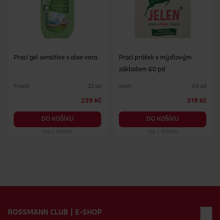
Prací gel sensitive s aloe vera
Prací prášek s mýdlovým
základem 60 pd
Frosch
Jelen
22 pd
60 pd
239 Kč
319 Kč
DO KOŠÍKU
DO KOŠÍKU
Obj. č.: 508926
Obj. č.: 639330
Zápatí webu
ROSSMANN CLUB | E-SHOP