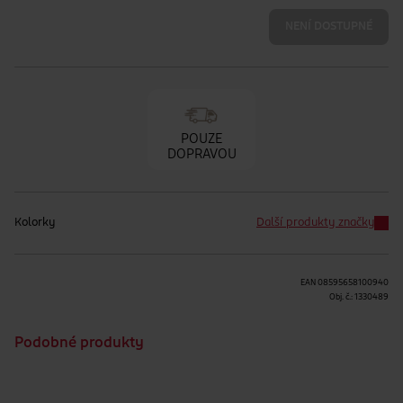
NENÍ DOSTUPNÉ
POUZE
DOPRAVOU
Kolorky
Další produkty značky
EAN
08595658100940
Obj. č.:
1330489
Podobné produkty