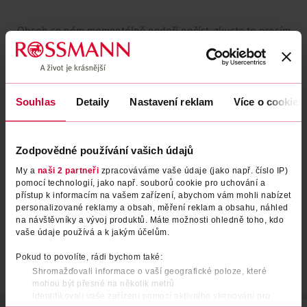
Obsah se nám momentálně nedaří načíst, zkuste to prosím
znovu.
Načíst znovu
Souhlas
Detaily
Nastavení reklam
Více o cookies
Zodpovědné používání vašich údajů
My a
naši 2 partneři
zpracováváme vaše údaje (jako např. číslo IP)
pomocí technologií, jako např. souborů cookie pro uchování a
přístup k informacím na vašem zařízení, abychom vám mohli nabízet
personalizované reklamy a obsah, měření reklam a obsahu, náhled
na návštěvníky a vývoj produktů. Máte možnosti ohledně toho, kdo
vaše údaje používá a k jakým účelům.
Pokud to povolíte, rádi bychom také:
Shromažďovali informace o vaší geografické poloze, které
mohou být přesné na několik metrů
Identifikovali vaše zařízení pomocí aktivního skenování pro