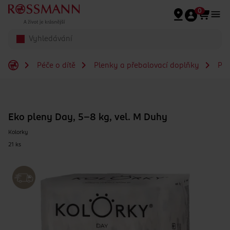
Přeskočit na hlavmní obsah
0
Péče o dítě
Plenky a přebalovací doplňky
Ple
Eko pleny Day, 5–8 kg, vel. M Duhy
Kolorky
21 ks