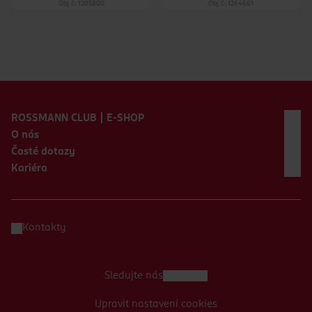
Obj. č.: 1205800
Obj. č.: 1264661
Zápatí webu
ROSSMANN CLUB | E-SHOP
O nás
Časté dotazy
Kariéra
Kontakty
Sledujte nás
Upravit nastavení cookies