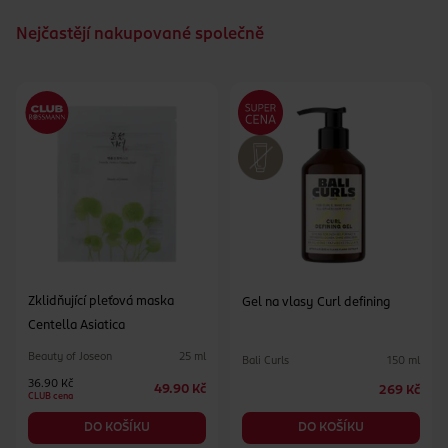
Nejčastějí nakupované společně
Zklidňující pleťová maska
Gel na vlasy Curl defining
Centella Asiatica
Beauty of Joseon
25 ml
Bali Curls
150 ml
36.90 Kč
49.90 Kč
269 Kč
CLUB cena
DO KOŠÍKU
DO KOŠÍKU