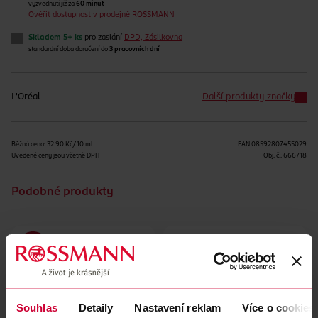
vyzvednutí již za
60 minut
Ověřit dostupnost v prodejně ROSSMANN
Skladem 5+ ks
pro zaslání
DPD, Zásilkovna
standardní doba doručení do
3 pracovních dní
L'Oréal
Další produkty značky
Běžná cena: 32.90 Kč/10 ml
EAN
08592807455029
Uvedené ceny jsou včetně DPH
Obj. č.:
666718
Podobné produkty
Souhlas
Detaily
Nastavení reklam
Více o cookies