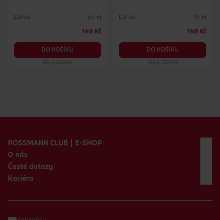
L'Oréal
L'Oréal
50 ml
15 ml
149 Kč
149 Kč
DO KOŠÍKU
DO KOŠÍKU
Obj. č.: 330954
Obj. č.: 330992
Zápatí webu
ROSSMANN CLUB | E-SHOP
O nás
Časté dotazy
Kariéra