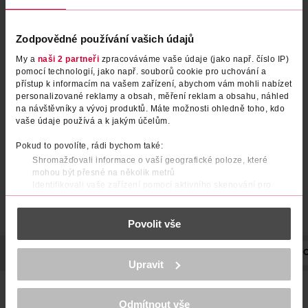
Zodpovědné používání vašich údajů
My a
naši 2 partneři
zpracováváme vaše údaje (jako např. číslo IP)
Pleťový krém denní a noční
Krém na obličej, duopack Age
pomocí technologií, jako např. souborů cookie pro uchování a
Duopack Revitalift Laser X3
Specialist 55+
přístup k informacím na vašem zařízení, abychom vám mohli nabízet
personalizované reklamy a obsah, měření reklam a obsahu, náhled
L'Oréal
L'Oréal
100 ml
100 ml
na návštěvníky a vývoj produktů. Máte možnosti ohledně toho, kdo
vaše údaje používá a k jakým účelům.
489 Kč
329 Kč
Pokud to povolíte, rádi bychom také:
DO KOŠÍKU
DO KOŠÍKU
Shromažďovali informace o vaší geografické poloze, které
Obj. č.: 944427
Obj. č.: 624435
mohou být přesné na několik metrů
Identifikovali vaše zařízení pomocí aktivního skenování pro
konkrétní charakteristiky (otisk prstu)
Zjistěte více o tom, jak zpracováváme vaše osobní údaje, a nastavte
Povolit vše
si předvolby v
části s podrobnostmi
. Svůj souhlas můžete kdykoliv
změnit nebo odvolat v části Prohlášení o souborech cookie.
POPIS
POUŽITÍ
SLOŽENÍ
OBJEM
NÁZEV VÝROBCE/DO
K provozu stránek, personalizaci obsahu a reklam, funkcí sociálních
Upravit
médií, analýze návštěvnosti, které mohou nést osobní údaje.
Více najdete v
prohlášení o ochraně osobních údajů.
Vyživující péče proti vráskám L’Oréal Paris Age Specialist 65+
denní a noční krém ve výhodném dvojbalení se zaměřuje na
Odmítnout vše
Děkujeme za pochopení. >
více o cookies
<