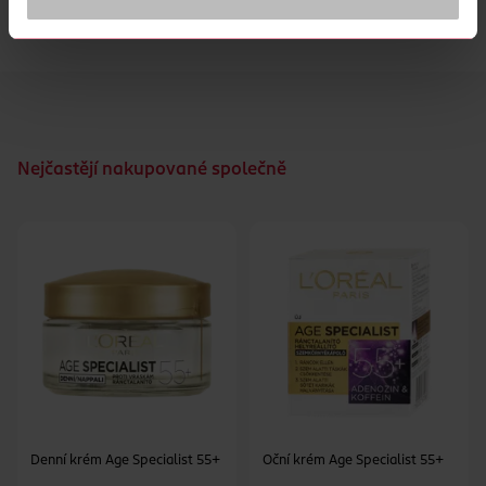
specifické potřeby zralé pleti.
Nejčastějí nakupované společně
Denní krém Age Specialist 55+
Oční krém Age Specialist 55+