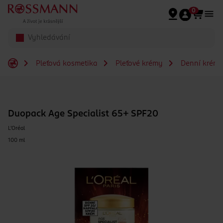
Přeskočit na hlavmní obsah
0
Pleťová kosmetika
Pleťové krémy
Denní krém
Duopack Age Specialist 65+ SPF20
L'Oréal
100 ml