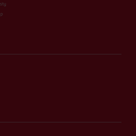
sty
up