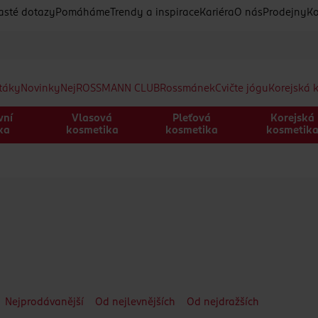
asté dotazy
Pomáháme
Trendy a inspirace
Kariéra
O nás
Prodejny
Ko
etáky
Novinky
Nej
ROSSMANN CLUB
Rossmánek
Cvičte jógu
Korejská 
vní
Vlasová
Pleťová
Korejská
ka
kosmetika
kosmetika
kosmetik
Nejprodávanější
Od nejlevnějších
Od nejdražších