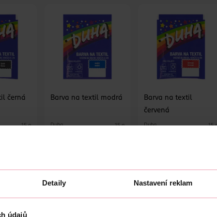
il černá
Barva na textil modrá
Barva na textil
červená
Duha
Duha
15 g
15 g
15 
39.90 Kč
39.90 Kč
39.90 K
ÍKU
DO KOŠÍKU
DO KOŠÍKU
70165
Obj. č.: 370172
Obj. č.: 370189
Detaily
Nastavení reklam
ch údajů