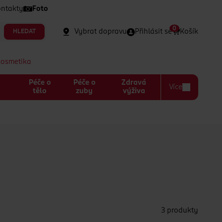
ntakty
Foto
0
Vybrat dopravu
Přihlásit se
Košík
HLEDAT
kosmetika
Péče o
Péče o
Zdravá
Více
a
tělo
zuby
výživa
3 produkty