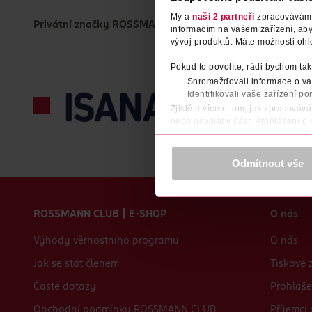
My a
naši 2 partneři
zpracováváme 
Privátní značky ROSSMANN
informacím na vašem zařízení, ab
vývoj produktů. Máte možnosti ohl
Pokud to povolíte, rádi bychom tak
Shromažďovali informace o vaš
Identifikovali vaše zařízení po
Zjistěte více o tom, jak zpracováv
nebo odvolat v části Prohlášení o
K provozu stránek, personalizaci 
Více najdete v
prohlášení o ochra
Odmítnout vše
Děkujeme za pochopení. >
více o 
Zápatí webu
ROSSMANN CLUB | E-SHOP
O nás
Výhody věrnostního programu
O nás
Jak se stát členem
Tiskové 
Časté dotazy
Prohláše
Obchodní podmínky ROSSMANN CLUB
Příjemci