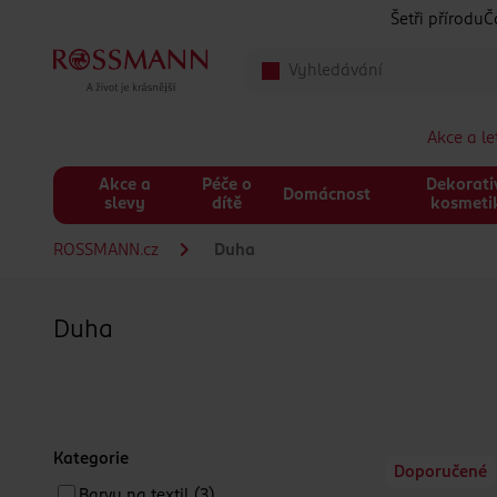
Přeskočit na hlavmní obsah
Šetři přírodu
Č
Akce a l
Akce a
Péče o
Dekorati
Domácnost
slevy
dítě
kosmeti
ROSSMANN.cz
Duha
Duha
Kategorie
Doporučené
Barvy na textil
(3)