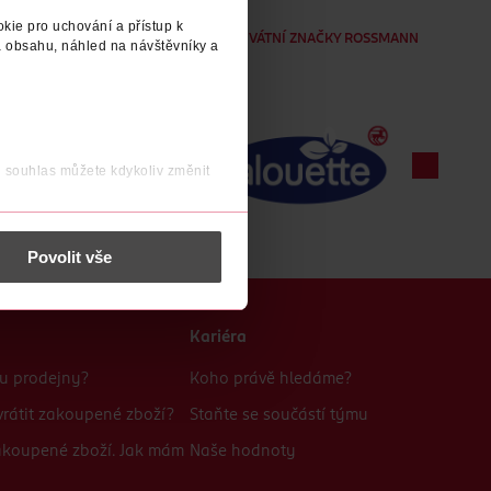
kie pro uchování a přístup k
VŠECHNY PRIVÁTNÍ ZNAČKY ROSSMANN
 obsahu, náhled na návštěvníky a
j souhlas můžete kdykoliv změnit
 nést osobní údaje.
Povolit vše
Kariéra
bu prodejny?
Koho právě hledáme?
rátit zakoupené zboží?
Staňte se součástí týmu
zakoupené zboží. Jak mám
Naše hodnoty