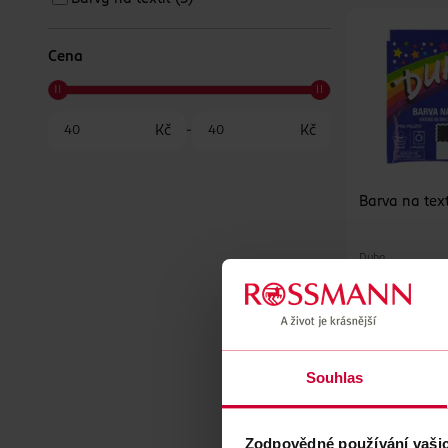
Cena
Kč
-
Kč
Barva na text
Duha
DO KOŠ
Obj. č.: 3
Souhlas
ID 651
Zodpovědné používání vaši