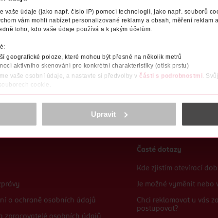
vaše údaje (jako např. číslo IP) pomocí technologií, jako např. souborů coo
ychom vám mohli nabízet personalizované reklamy a obsah, měření reklam a
edně toho, kdo vaše údaje používá a k jakým účelům.
é:
í geografické poloze, které mohou být přesné na několik metrů
mocí aktivního skenování pro konkrétní charakteristiky (otisk prstu)
áme vaše osobní údaje, a nastavte si předvolby v
části s podrobnostmi
. Svů
 souborech cookie.
obsahu a reklam, funkcí sociálních médií, analýze návštěvnosti, které mohou
ně osobních údajů.
Upravit
cookies
<
Časté dotazy
Kde zjistím otevírací do
zprávy
Je možné vyměnit nebo v
ní o ochraně osobních údajů
Chci reklamovat u vás 
postupovat?
 a zpracovatelé osobních údajů