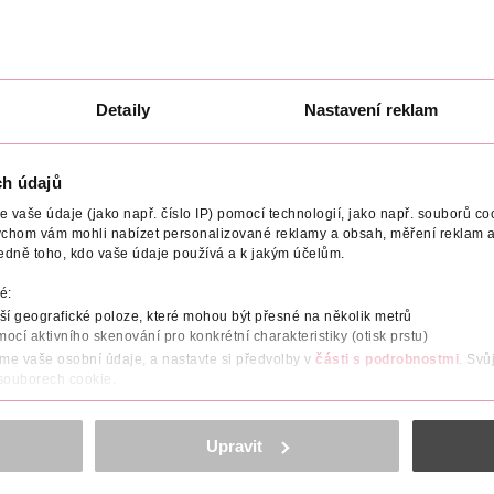
Detaily
Nastavení reklam
ch údajů
vaše údaje (jako např. číslo IP) pomocí technologií, jako např. souborů coo
ychom vám mohli nabízet personalizované reklamy a obsah, měření reklam a
edně toho, kdo vaše údaje používá a k jakým účelům.
é:
í geografické poloze, které mohou být přesné na několik metrů
mocí aktivního skenování pro konkrétní charakteristiky (otisk prstu)
áme vaše osobní údaje, a nastavte si předvolby v
části s podrobnostmi
. Svů
 souborech cookie.
powerbank atd.
obsahu a reklam, funkcí sociálních médií, analýze návštěvnosti, které mohou
ZOBRAZIT VÍCE
ně osobních údajů.
Upravit
cookies
<