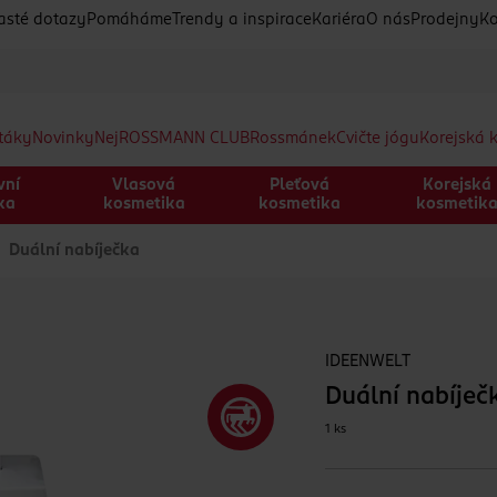
asté dotazy
Pomáháme
Trendy a inspirace
Kariéra
O nás
Prodejny
Ko
etáky
Novinky
Nej
ROSSMANN CLUB
Rossmánek
Cvičte jógu
Korejská 
vní
Vlasová
Pleťová
Korejská
ka
kosmetika
kosmetika
kosmetik
Duální nabíječka
IDEENWELT
Duální nabíječ
1 ks