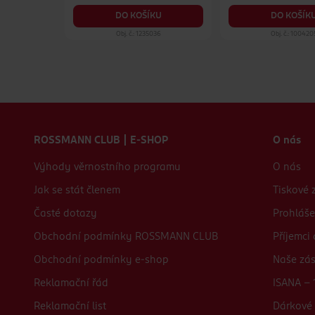
KU
DO KOŠÍKU
DO KOŠÍK
41
Obj. č.: 1235036
Obj. č.: 100420
Zápatí webu
ROSSMANN CLUB | E-SHOP
O nás
Výhody věrnostního programu
O nás
Jak se stát členem
Tiskové 
Časté dotazy
Prohláše
Obchodní podmínky ROSSMANN CLUB
Příjemci
Obchodní podmínky e-shop
Naše zá
Reklamační řád
ISANA - 
Reklamační list
Dárkové 