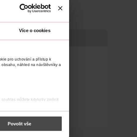
Více o cookies
kie pro uchování a přístup k
 obsahu, náhled na návštěvníky a
j souhlas můžete kdykoliv změnit
 nést osobní údaje.
Povolit vše