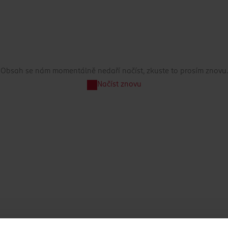
Obsah se nám momentálně nedaří načíst, zkuste to prosím znovu.
Načíst znovu