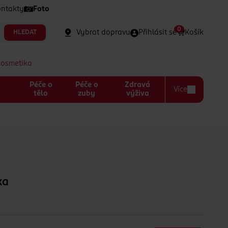
ntakty
Foto
0
Vybrat dopravu
Přihlásit se
Košík
HLEDAT
kosmetika
Péče o
Péče o
Zdravá
Více
a
tělo
zuby
výživa
ka