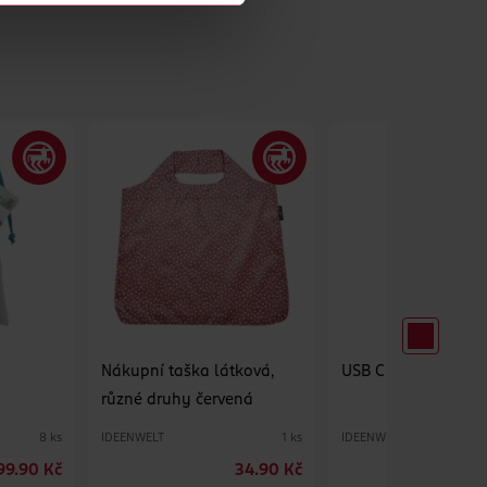
Nákupní taška látková,
USB C KABEL 1,5M
různé druhy červená
IDEENWELT
IDEENWELT
8 ks
1 ks
99.90 Kč
34.90 Kč