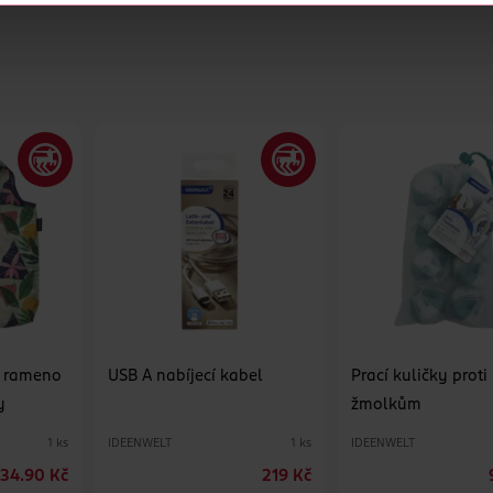
a rameno
USB A nabíjecí kabel
Prací kuličky proti
y
žmolkům
IDEENWELT
IDEENWELT
1 ks
1 ks
34.90 Kč
219 Kč