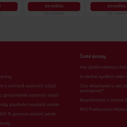
U
DO KOŠÍKU
DO KOŠÍKU
5
Obj. č.: 1096965
Obj. č.: 1384918
Časté dotazy
Kde zjistím otevírací do
zprávy
Je možné vyměnit nebo v
ní o ochraně osobních údajů
Chci reklamovat u vás 
postupovat?
 a zpracovatelé osobních údajů
Bezpečnostní a datové li
sady používání souborů cookie
NYX Professional Make
100 % garance vrácení peněz
karty