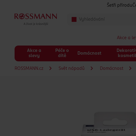
Přeskočit na hlavmní obsah
Šetři přírodu
Č
Akce a l
Akce a
Péče o
Dekorati
Domácnost
slevy
dítě
kosmeti
ROSSMANN.cz
Svět nápadů
Domácnost