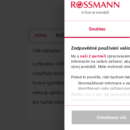
Souhlas
POPIS
POČET
VÝROBCE/DODAVATEL
Zodpovědné používání vaši
USB nabíječka
My a
naši 2 partneři
zpracováváme 
informacím na vašem zařízení, ab
s přípojkou USB-C a USB-A
vývoj produktů. Máte možnosti ohl
umožňuje současně nabíjet až dva přístroje
Pokud to povolíte, rádi bychom tak
funkce rychlého nabíjení PD 3.0
Shromažďovali informace o vaš
Identifikovali vaše zařízení po
celkový výkon: max.30.0 watt
Zjistěte více o tom, jak zpracováv
nebo odvolat v části Prohlášení o
pro rychlé nabíjení tabletů, mobilních telefonů, 
K provozu stránek, personalizaci 
Více najdete v
prohlášení o ochra
Odmítnout vše
Děkujeme za pochopení. >
více o 