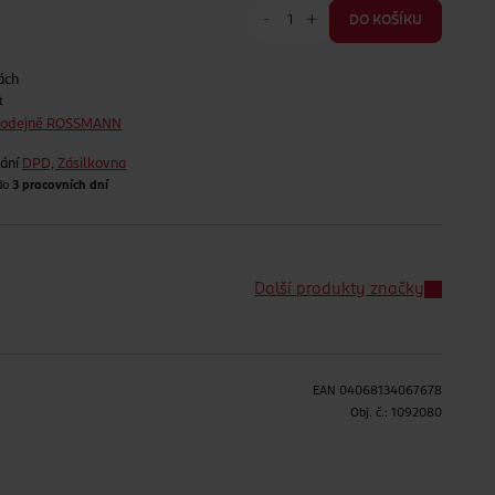
-
+
DO KOŠÍKU
ách
t
prodejně ROSSMANN
lání
DPD, Zásilkovna
 do
3 pracovních dní
Další produkty značky
EAN
04068134067678
H
Obj. č.:
1092080