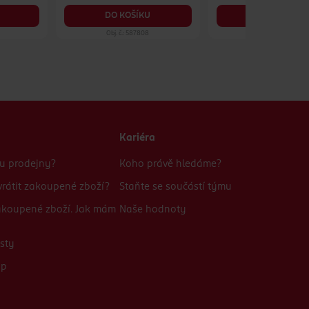
DO KOŠÍKU
DO KOŠÍKU
Obj. č.: 587808
Obj. č.: 1085822
Kariéra
bu prodejny?
Koho právě hledáme?
rátit zakoupené zboží?
Staňte se součástí týmu
zakoupené zboží. Jak mám
Naše hodnoty
sty
up