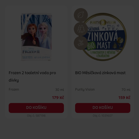
Frozen 2 toaletní voda pro
BIO Měsíčková zinková mast
dívky
Frozen
Purity Vision
30 ml
70 ml
179 Kč
159 Kč
DO KOŠÍKU
DO KOŠÍKU
Obj. č.: 587198
Obj. č.: 1031607