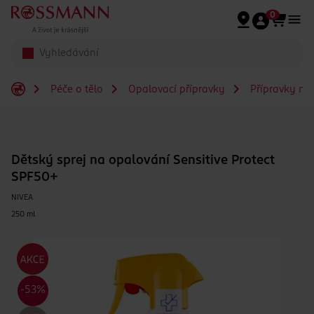
Přeskočit na hlavmní obsah
0
Péče o tělo
Opalovací přípravky
Přípravky na
Dětský sprej na opalování Sensitive Protect
SPF50+
NIVEA
250 ml