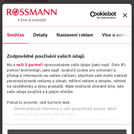
Podobné produkty
Souhlas
Detaily
Nastavení reklam
Více o cookies
Zodpovědné používání vašich údajů
My a
naši 2 partneři
zpracováváme vaše údaje (jako např. číslo IP)
pomocí technologií, jako např. souborů cookie pro uchování a
přístup k informacím na vašem zařízení, abychom vám mohli nabízet
Opalovací rodinné mléko Sun
Dětský sprej na opalování
personalizované reklamy a obsah, měření reklam a obsahu, náhled
na návštěvníky a vývoj produktů. Máte možnosti ohledně toho, kdo
Sensitive SPF50+
Protect & Care SPF30
vaše údaje používá a k jakým účelům.
Astrid
NIVEA
270 ml
250 ml
Pokud to povolíte, rádi bychom také:
529 Kč
499 Kč
299 Kč
269 Kč
Shromažďovali informace o vaší geografické poloze, které
mohou být přesné na několik metrů
DO KOŠÍKU
DO KOŠÍKU
Identifikovali vaše zařízení pomocí aktivního skenování pro
konkrétní charakteristiky (otisk prstu)
Obj. č.: 1317084
Obj. č.: 1106992
Zjistěte více o tom, jak zpracováváme vaše osobní údaje, a nastavte