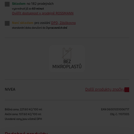
Skladem
na 182 prodejnách
vyzvednutí již za
60 minut
Ověřit dostupnost v prodejně ROSSMANN
Není skladem
pro zaslání
DPD, Zásilkovna
standardní doba doručení do
3 pracovních dní
BEZ
MIKROPLASTŮ
NIVEA
Další produkty značky
Běžná cena: 227.60 Kč/100 ml
EAN
06001051006717
Akční cena: 107.60 Kč/100 ml
Obj. č.:
1107005
Uvedené ceny jsou včetně DPH