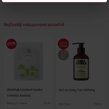
Nejčastějí nakupované společně
Zklidňující pleťová maska
Gel na vlasy Curl defining
Centella Asiatica
Beauty of Joseon
25 ml
Bali Curls
150 ml