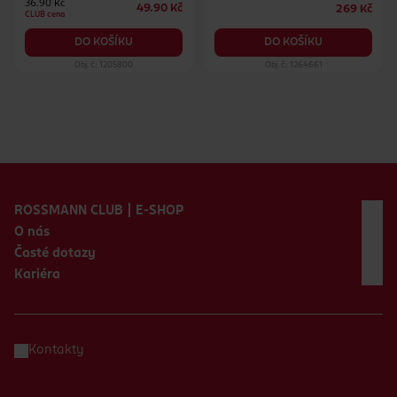
36.90 Kč
49.90 Kč
269 Kč
CLUB cena
DO KOŠÍKU
DO KOŠÍKU
Obj. č.: 1205800
Obj. č.: 1264661
Zápatí webu
ROSSMANN CLUB | E-SHOP
O nás
Časté dotazy
Kariéra
Kontakty