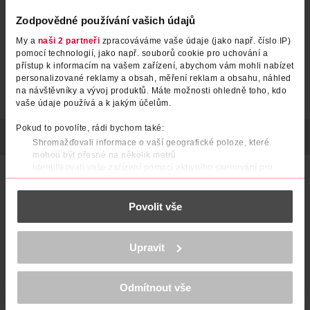
Zodpovědné používání vašich údajů
My a
naši 2 partneři
zpracováváme vaše údaje (jako např. číslo IP)
pomocí technologií, jako např. souborů cookie pro uchování a
přístup k informacím na vašem zařízení, abychom vám mohli nabízet
personalizované reklamy a obsah, měření reklam a obsahu, náhled
na návštěvníky a vývoj produktů. Máte možnosti ohledně toho, kdo
vaše údaje používá a k jakým účelům.
Pokud to povolíte, rádi bychom také:
POPIS
SLOŽENÍ
OBJEM
VÝROBCE/DODAVATEL
Shromažďovali informace o vaší geografické poloze, které
mohou být přesné na několik metrů
Identifikovali vaše zařízení pomocí aktivního skenování pro
Mycí a sprchový krém Penaten se složením "No more tears"
konkrétní charakteristiky (otisk prstu)
je ideální pro jemné mytí a čištění pokožky. Mycí krém s 1/3
Zjistěte více o tom, jak zpracováváme vaše osobní údaje, a nastavte
dětského mléka čistí a pečuje o citlivou dětskou pokožku i
Povolit vše
si předvolby v
části s podrobnostmi
. Svůj souhlas můžete kdykoliv
během mytí a sprchování. Kožní snášenlivost mycího mléka
byla potvrzena dermatologicky.
změnit nebo odvolat v části Prohlášení o souborech cookie.
K provozu stránek, personalizaci obsahu a reklam, funkcí sociálních
Upravit
pečuje o pokožku při mytí a sprchování.
médií, analýze návštěvnosti, které mohou nést osobní údaje.
Více najdete v
prohlášení o ochraně osobních údajů.
s 1/3 dětského mléka
Odmítnout vše
Děkujeme za pochopení. >
více o cookies
<
Dermatologicky potvrzená snášenlivost s pokožkou