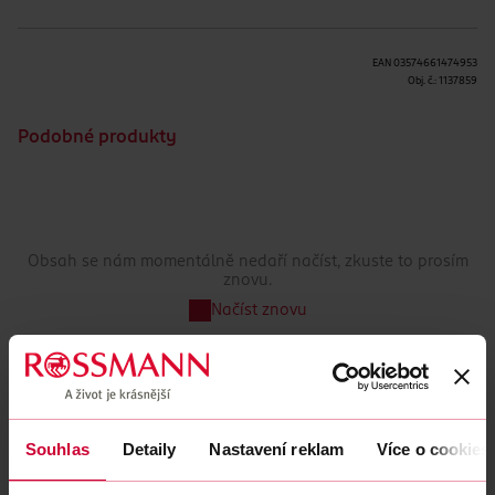
EAN
03574661474953
Obj. č.:
1137859
Podobné produkty
Obsah se nám momentálně nedaří načíst, zkuste to prosím
znovu.
Načíst znovu
Souhlas
Detaily
Nastavení reklam
Více o cookies