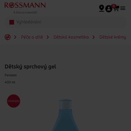
Přeskočit na hlavmní obsah
0
Péče o dítě
Dětská kosmetika
Dětské krémy a
Dětský sprchový gel
Penaten
400 ml