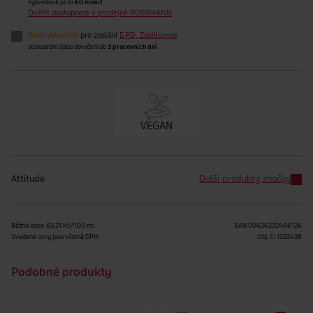
vyzvednutí již za
60 minut
Ověřit dostupnost v prodejně ROSSMANN
Není skladem
pro zaslání
DPD, Zásilkovna
standardní doba doručení do
3 pracovních dní
VEGAN
Attitude
Další produkty značky
Běžná cena: 63.21 Kč/100 ml
EAN
00626232466126
Uvedené ceny jsou včetně DPH
Obj. č.:
1332438
Podobné produkty