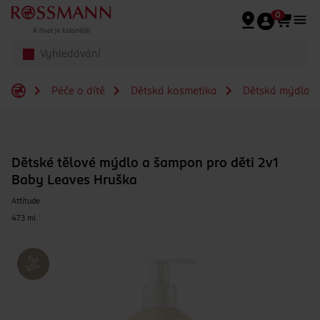
Přeskočit na hlavmní obsah
0
Péče o dítě
Dětská kosmetika
Dětská mýdla, s
Dětské tělové mýdlo a šampon pro děti 2v1
Baby Leaves Hruška
Attitude
473 ml