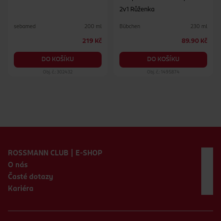
2v1 Růženka
sebamed
Bübchen
200 ml
230 ml
219 Kč
89.90 Kč
DO KOŠÍKU
DO KOŠÍKU
Obj. č.: 302432
Obj. č.: 1495874
Zápatí webu
ROSSMANN CLUB | E-SHOP
O nás
Časté dotazy
Kariéra