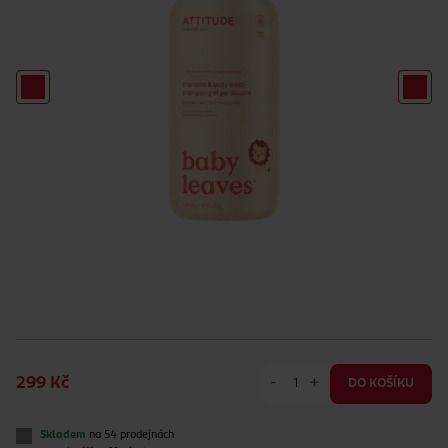
-
+
299 Kč
DO KOŠÍKU
Skladem
na 54 prodejnách