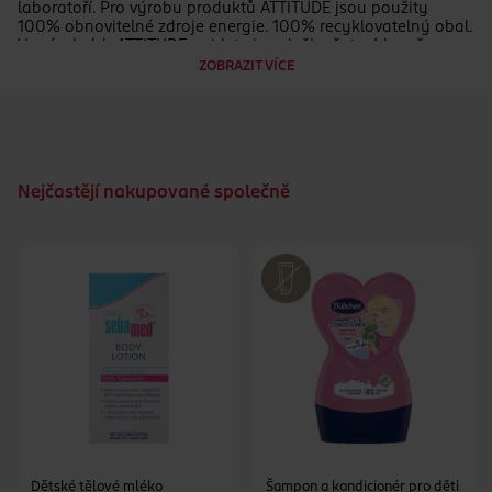
laboratoří. Pro výrobu produktů ATTITUDE jsou použity
100% obnovitelné zdroje energie. 100% recyklovatelný obal.
Ve výrobcích ATTITUDE najdete jen složky šetrné k našemu
zdraví („worry-free ingredients“), a to bez kompromisů.
ZOBRAZIT VÍCE
Nejčastějí nakupované společně
Dětské tělové mléko
Šampon a kondicionér pro děti