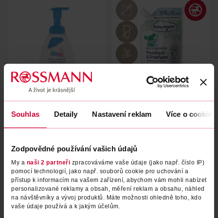
Mycí pěna na obličej a tělo
Mycí gel a šampon Extra
Souhlas
Detaily
Nastavení reklam
Více o cookies
Sensitiv náhradní náplň
sebamed
Babydream
400 ml
500 ml
299 Kč
54.90 Kč
Zodpovědné používání vašich údajů
My a
naši 2 partneři
zpracováváme vaše údaje (jako např. číslo IP)
DO KOŠÍKU
DO KOŠÍKU
pomocí technologií, jako např. souborů cookie pro uchování a
Obj. č.: 1358131
Obj. č.: 1314434
přístup k informacím na vašem zařízení, abychom vám mohli nabízet
personalizované reklamy a obsah, měření reklam a obsahu, náhled
na návštěvníky a vývoj produktů. Máte možnosti ohledně toho, kdo
vaše údaje používá a k jakým účelům.