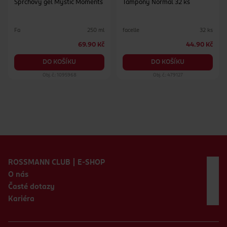
Sprchový gel Mystic Moments
Tampony Normal 32 ks
Fa
facelle
250 ml
32 ks
69.90 Kč
44.90 Kč
DO KOŠÍKU
DO KOŠÍKU
Obj. č.: 1095968
Obj. č.: 479127
Zápatí webu
ROSSMANN CLUB | E-SHOP
O nás
Časté dotazy
Kariéra