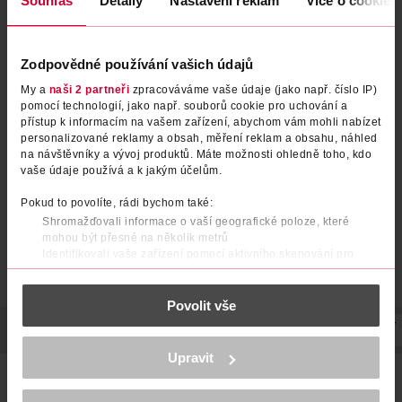
Souhlas
Detaily
Nastavení reklam
Více o cookies
Zodpovědné používání vašich údajů
Depilační krém Total Effect
Depilační krém Ultra Delicate
My a
naši 2 partneři
zpracováváme vaše údaje (jako např. číslo IP)
pomocí technologií, jako např. souborů cookie pro uchování a
přístup k informacím na vašem zařízení, abychom vám mohli nabízet
Delia
Delia
100 ml
100 ml
personalizované reklamy a obsah, měření reklam a obsahu, náhled
na návštěvníky a vývoj produktů. Máte možnosti ohledně toho, kdo
139 Kč
139 Kč
vaše údaje používá a k jakým účelům.
DO KOŠÍKU
DO KOŠÍKU
Pokud to povolíte, rádi bychom také:
Obj. č.: 1327830
Obj. č.: 1327847
Shromažďovali informace o vaší geografické poloze, které
mohou být přesné na několik metrů
Identifikovali vaše zařízení pomocí aktivního skenování pro
konkrétní charakteristiky (otisk prstu)
Zjistěte více o tom, jak zpracováváme vaše osobní údaje, a nastavte
Povolit vše
si předvolby v
části s podrobnostmi
. Svůj souhlas můžete kdykoliv
změnit nebo odvolat v části Prohlášení o souborech cookie.
POPIS
POUŽITÍ
SLOŽENÍ
SKLADOVÁNÍ
UPOZORNĚNÍ
K provozu stránek, personalizaci obsahu a reklam, funkcí sociálních
Upravit
médií, analýze návštěvnosti, které mohou nést osobní údaje.
Depilační krém Fast Working zajišťuje
rychlé a efektivní
Více najdete v
prohlášení o ochraně osobních údajů.
odstranění nežádoucích chloupků
za pouhé 3 minuty. Díky