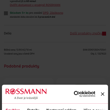
vyzvednutí již za
60 minut
Ověřit dostupnost v prodejně ROSSMANN
Skladem 5+ ks
pro zaslání
DPD, Zásilkovna
standardní doba doručení do
3 pracovních dní
Delia
Další produkty značky
Běžná cena: 13.90 Kč/10 ml
EAN
05901350470541
Uvedené ceny jsou včetně DPH
Obj. č.:
1327823
Podobné produkty