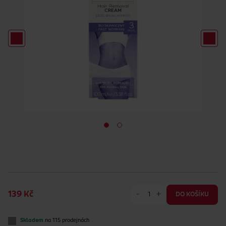
-
+
139 Kč
DO KOŠÍKU
Skladem
na 115 prodejnách