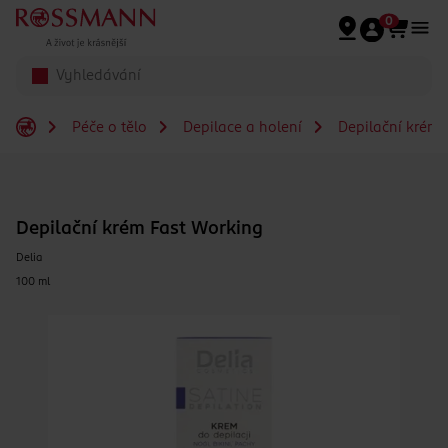
Přeskočit na hlavmní obsah
0
Péče o tělo
Depilace a holení
Depilační krémy
Depilační krém Fast Working
Delia
100 ml