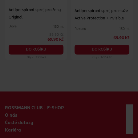
Antiperspirant sprej pro ženy
Antiperspirant sprej pro muže
Original
Active Protection + Invisible
Dove
150 ml
Rexona
150 ml
89.90 Kč
69.90 Kč
69.90 Kč
DO KOŠÍKU
DO KOŠÍKU
Obj. č.: 236843
Obj. č.: 696432
Zápatí webu
ROSSMANN CLUB | E-SHOP
O nás
Časté dotazy
Kariéra