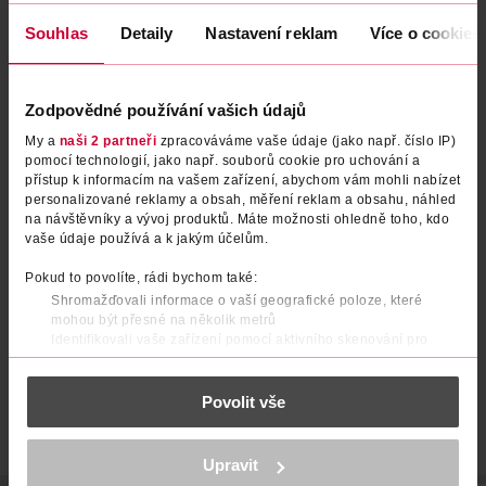
Souhlas
Detaily
Nastavení reklam
Více o cookies
Zodpovědné používání vašich údajů
My a
naši 2 partneři
zpracováváme vaše údaje (jako např. číslo IP)
pomocí technologií, jako např. souborů cookie pro uchování a
přístup k informacím na vašem zařízení, abychom vám mohli nabízet
personalizované reklamy a obsah, měření reklam a obsahu, náhled
Deodorant sprej Pure
Deodorant sprej pro ženy
na návštěvníky a vývoj produktů. Máte možnosti ohledně toho, kdo
Fresh Comfort
vaše údaje používá a k jakým účelům.
Borotalco
150 ml
NIVEA
150 ml
Pokud to povolíte, rádi bychom také:
109 Kč
59.90 Kč
Shromažďovali informace o vaší geografické poloze, které
69.90 Kč
mohou být přesné na několik metrů
DO KOŠÍKU
DO KOŠÍKU
Identifikovali vaše zařízení pomocí aktivního skenování pro
konkrétní charakteristiky (otisk prstu)
Obj. č.: 513609
Obj. č.: 572439
Zjistěte více o tom, jak zpracováváme vaše osobní údaje, a nastavte
Povolit vše
si předvolby v
části s podrobnostmi
. Svůj souhlas můžete kdykoliv
změnit nebo odvolat v části Prohlášení o souborech cookie.
K provozu stránek, personalizaci obsahu a reklam, funkcí sociálních
Upravit
médií, analýze návštěvnosti, které mohou nést osobní údaje.