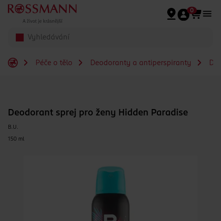
Přeskočit na hlavmní obsah
0
Péče o tělo
Deodoranty a antiperspiranty
De
Deodorant sprej pro ženy Hidden Paradise
B.U.
150 ml