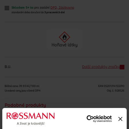
Skladem 5+ ks
pro zaslání
DPD, Zásilkovna
standardní doba doručení do
3 pracovních dní
Hořlavé látky
B.U.
Další produkty značky
Běžná cena: 39.93 Kč/100 ml
EAN
05201314153290
Uvedené ceny jsou včetně DPH
Obj. č.:
928526
Podobné produkty