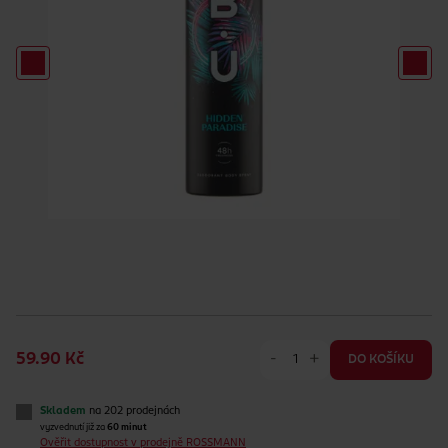
-
+
59.90 Kč
DO KOŠÍKU
Skladem
na 202 prodejnách
vyzvednutí již za
60 minut
Ověřit dostupnost v prodejně ROSSMANN