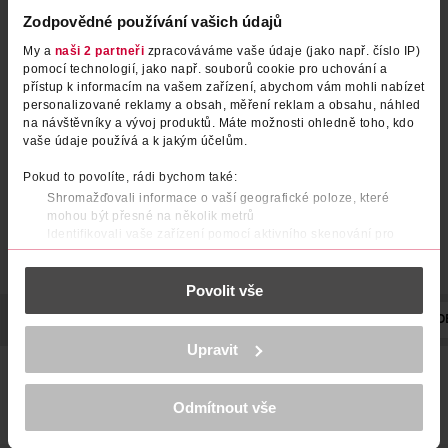
Zodpovědné používání vašich údajů
My a
naši 2 partneři
zpracováváme vaše údaje (jako např. číslo IP)
pomocí technologií, jako např. souborů cookie pro uchování a
přístup k informacím na vašem zařízení, abychom vám mohli nabízet
personalizované reklamy a obsah, měření reklam a obsahu, náhled
na návštěvníky a vývoj produktů. Máte možnosti ohledně toho, kdo
vaše údaje používá a k jakým účelům.
Pokud to povolíte, rádi bychom také:
Shromažďovali informace o vaší geografické poloze, které
mohou být přesné na několik metrů
Identifikovali vaše zařízení pomocí aktivního skenování pro
konkrétní charakteristiky (otisk prstu)
Zjistěte více o tom, jak zpracováváme vaše osobní údaje, a nastavte
Povolit vše
si předvolby v
části s podrobnostmi
. Svůj souhlas můžete kdykoliv
změnit nebo odvolat v části Prohlášení o souborech cookie.
POPIS
SLOŽENÍ
UPOZORNĚNÍ
OBJEM
TYP
VYRO
K provozu stránek, personalizaci obsahu a reklam, funkcí sociálních
Upravit
médií, analýze návštěvnosti, které mohou nést osobní údaje.
Více najdete v
prohlášení o ochraně osobních údajů.
vůně pro muže
Odmítnout vše
Děkujeme za pochopení. >
více o cookies
<
24hodinovou ochrana