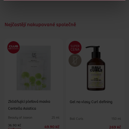
Nejčastějí nakupované společně
Zklidňující pleťová maska
Gel na vlasy Curl defining
Centella Asiatica
Beauty of Joseon
25 ml
Bali Curls
150 ml
36.90 Kč
49.90 Kč
269 Kč