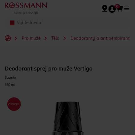
Přeskočit na hlavmní obsah
0
Pro muže
Tělo
Deodoranty a antiperspiranty 
Deodorant sprej pro muže Vertigo
Scorpio
150 ml