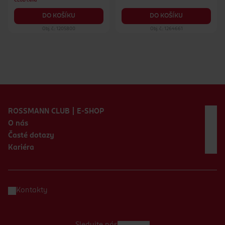
CLUB cena
DO KOŠÍKU
DO KOŠÍKU
Obj. č.: 1205800
Obj. č.: 1264661
Zápatí webu
ROSSMANN CLUB | E-SHOP
O nás
Časté dotazy
Kariéra
Kontakty