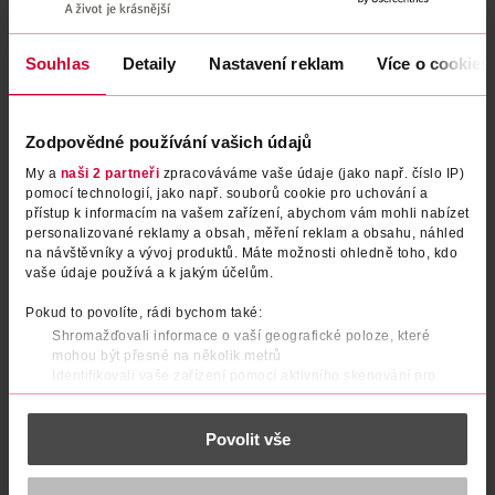
Souhlas
Detaily
Nastavení reklam
Více o cookies
Zodpovědné používání vašich údajů
My a
naši 2 partneři
zpracováváme vaše údaje (jako např. číslo IP)
pomocí technologií, jako např. souborů cookie pro uchování a
přístup k informacím na vašem zařízení, abychom vám mohli nabízet
personalizované reklamy a obsah, měření reklam a obsahu, náhled
na návštěvníky a vývoj produktů. Máte možnosti ohledně toho, kdo
Deodorant tuhý pro muže
Deodorant sprej pro muže
vaše údaje používá a k jakým účelům.
Whitewater
Whitewater
Pokud to povolíte, rádi bychom také:
Old Spice
Old Spice
50 ml
150 ml
Shromažďovali informace o vaší geografické poloze, které
109 Kč
109 Kč
mohou být přesné na několik metrů
Identifikovali vaše zařízení pomocí aktivního skenování pro
DO KOŠÍKU
DO KOŠÍKU
konkrétní charakteristiky (otisk prstu)
Zjistěte více o tom, jak zpracováváme vaše osobní údaje, a nastavte
Obj. č.: 818117
Obj. č.: 313247
Povolit vše
si předvolby v
části s podrobnostmi
. Svůj souhlas můžete kdykoliv
změnit nebo odvolat v části Prohlášení o souborech cookie.