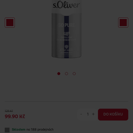
129 Kč
-
+
DO KOŠÍKU
99.90 Kč
Skladem
na 188 prodejnách