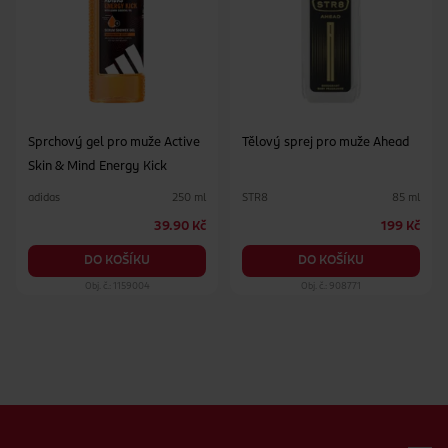
Sprchový gel pro muže Active
Tělový sprej pro muže Ahead
Skin & Mind Energy Kick
adidas
STR8
250 ml
85 ml
39.90 Kč
199 Kč
DO KOŠÍKU
DO KOŠÍKU
Obj. č.: 1159004
Obj. č.: 908771
Zápatí webu