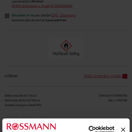
vyzvednutí již za
60 minut
Ověřit dostupnost v prodejně ROSSMANN
Skladem 5+ ks
pro zaslání
DPD, Zásilkovna
standardní doba doručení do
3 pracovních dní
Hořlavé látky
s.Oliver
Další produkty značky
Běžná cena: 86 Kč/100 ml
EAN
04011700885190
Akční cena: 66.60 Kč/100 ml
Obj. č.:
1166798
Uvedené ceny jsou včetně DPH
Podobné produkty