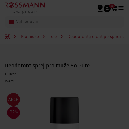
Přeskočit na hlavmní obsah
0
Pro muže
Tělo
Deodoranty a antiperspiranty 
Deodorant sprej pro muže So Pure
s.Oliver
150 ml