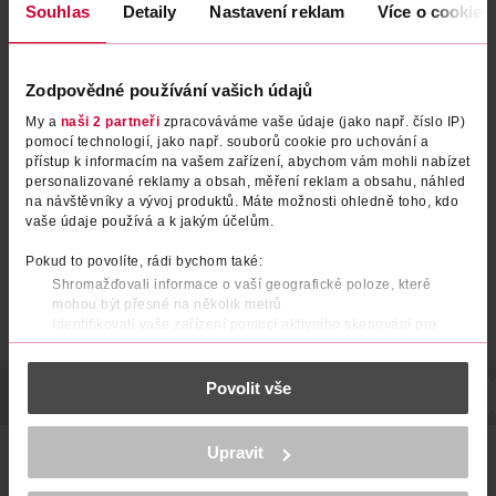
Souhlas
Detaily
Nastavení reklam
Více o cookies
Deodorant tuhý Refill Coconut
Zodpovědné používání vašich údajů
Deodorant tuhý Pomerančový
& Vanilla
květ a eukalyptus
My a
naši 2 partneři
zpracováváme vaše údaje (jako např. číslo IP)
pomocí technologií, jako např. souborů cookie pro uchování a
Wild
40 g
ATTITUDE
75 g
přístup k informacím na vašem zařízení, abychom vám mohli nabízet
149 Kč
personalizované reklamy a obsah, měření reklam a obsahu, náhled
269 Kč
139 Kč
na návštěvníky a vývoj produktů. Máte možnosti ohledně toho, kdo
vaše údaje používá a k jakým účelům.
DO KOŠÍKU
DO KOŠÍKU
Obj. č.: 1264845
Obj. č.: 1379402
Pokud to povolíte, rádi bychom také:
Shromažďovali informace o vaší geografické poloze, které
mohou být přesné na několik metrů
Identifikovali vaše zařízení pomocí aktivního skenování pro
konkrétní charakteristiky (otisk prstu)
Zjistěte více o tom, jak zpracováváme vaše osobní údaje, a nastavte
Povolit vše
si předvolby v
části s podrobnostmi
. Svůj souhlas můžete kdykoliv
POPIS
SLOŽENÍ
OBJEM
NÁZEV VÝROBCE/DODAVATELE
změnit nebo odvolat v části Prohlášení o souborech cookie.
K provozu stránek, personalizaci obsahu a reklam, funkcí sociálních
Upravit
Inovativní deodorant s prebiotiky – 24hodinová ochrana.
médií, analýze návštěvnosti, které mohou nést osobní údaje.
Čisté složení obsahuje 93 % látek přírodního původu s
Více najdete v
prohlášení o ochraně osobních údajů.
prebiotiky. Podporuje množení zdravých bakterií a