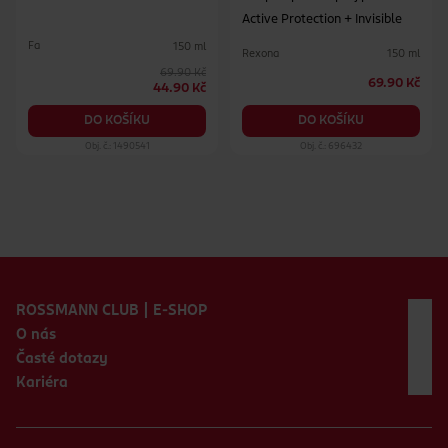
Active Protection + Invisible
Fa
150 ml
Rexona
150 ml
69.90 Kč
69.90 Kč
44.90 Kč
DO KOŠÍKU
DO KOŠÍKU
Obj. č.: 1490541
Obj. č.: 696432
Zápatí webu
ROSSMANN CLUB | E-SHOP
O nás
Časté dotazy
Kariéra