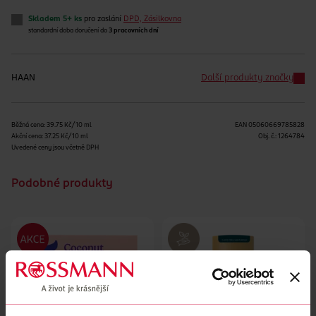
Skladem 5+ ks
pro zaslání
DPD, Zásilkovna
standardní doba doručení do
3 pracovních dní
HAAN
Další produkty značky
Běžná cena: 39.75 Kč/10 ml
EAN
05060669785828
Akční cena: 37.25 Kč/10 ml
Obj. č.:
1264784
Uvedené ceny jsou včetně DPH
Podobné produkty