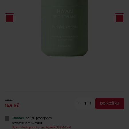
159 Kč
-
+
DO KOŠÍKU
149 Kč
Skladem
na 176 prodejnách
vyzvednutí již za
60 minut
Ověřit dostupnost v prodejně ROSSMANN