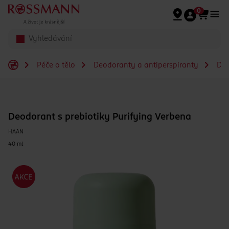
Přeskočit na hlavmní obsah
0
Péče o tělo
Deodoranty a antiperspiranty
De
Deodorant s prebiotiky Purifying Verbena
HAAN
40 ml