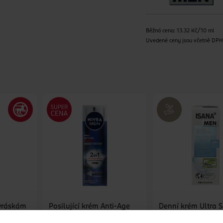
Běžná cena: 13.32 Kč/10 ml
Uvedené ceny jsou včetně DP
 vráskám
Posilující krém Anti-Age
Denní krém Ultra S
Power 2v1