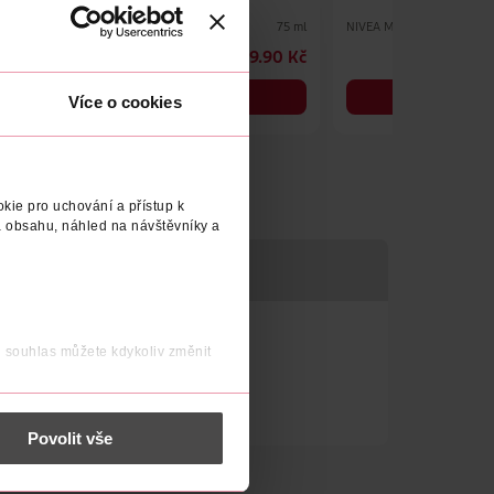
OF 15
ISANA Men
NIVEA Men
75 ml
75 ml
79.90 Kč
89.90 Kč
DO KOŠÍKU
DO KOŠÍKU
Více o cookies
Obj. č.: 1036770
Obj. č.: 1049145
kie pro uchování a přístup k
 obsahu, náhled na návštěvníky a
j souhlas můžete kdykoliv změnit
 nést osobní údaje.
Povolit vše