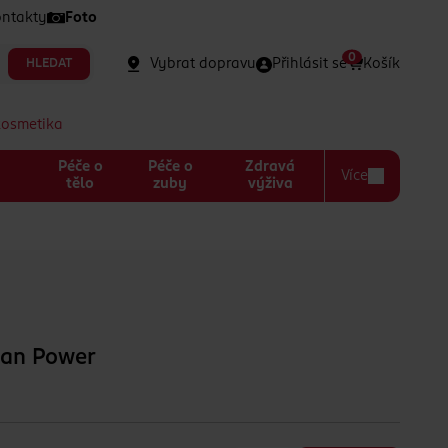
ntakty
Foto
0
Vybrat dopravu
Přihlásit se
Košík
HLEDAT
kosmetika
Péče o
Péče o
Zdravá
Více
a
tělo
zuby
výživa
ean Power