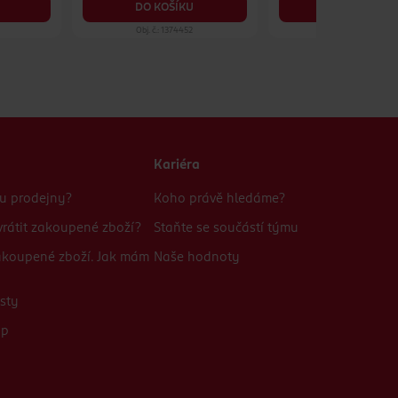
DO KOŠÍKU
DO KOŠÍKU
Obj. č.: 1374452
Obj. č.: 284196
Kariéra
bu prodejny?
Koho právě hledáme?
rátit zakoupené zboží?
Staňte se součástí týmu
zakoupené zboží. Jak mám
Naše hodnoty
sty
up