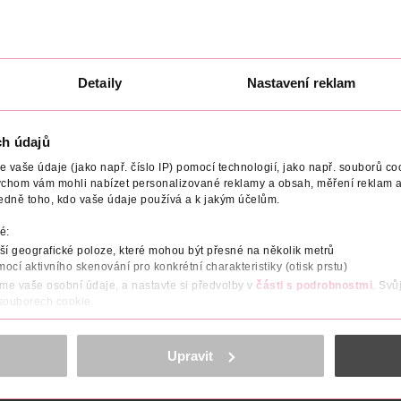
NIVEA Men
ISANA Men
75 ml
50 ml
74.90 Kč
349 Kč
U
DO KOŠÍKU
DO KOŠÍKU
Detaily
Nastavení reklam
8
Obj. č.: 1295740
Obj. č.: 1331981
ch údajů
vaše údaje (jako např. číslo IP) pomocí technologií, jako např. souborů coo
ychom vám mohli nabízet personalizované reklamy a obsah, měření reklam a
edně toho, kdo vaše údaje používá a k jakým účelům.
VYROBENO V
EFEKT
VÝROBCE/DODAVATEL
é:
í geografické poloze, které mohou být přesné na několik metrů
mocí aktivního skenování pro konkrétní charakteristiky (otisk prstu)
áme vaše osobní údaje, a nastavte si předvolby v
části s podrobnostmi
. Svů
 souborech cookie.
nem lékořice a BHA + PHA
obsahu a reklam, funkcí sociálních médií, analýze návštěvnosti, které mohou
ně osobních údajů.
Upravit
cookies
<