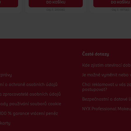
U
DO KOŠÍKU
DO KOŠÍKU
Obj. č.: 200080
Obj. č.: 197083
Časté dotazy
Kde zjistím otevírací do
zprávy
Je možné vyměnit nebo v
ní o ochraně osobních údajů
Chci reklamovat u vás 
postupovat?
 a zpracovatelé osobních údajů
Bezpečnostní a datové li
sady používání souborů cookie
NYX Professional Make
100 % garance vrácení peněz
karty