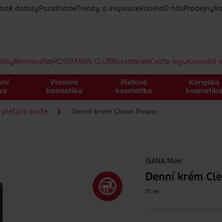
asté dotazy
Pomáháme
Trendy a inspirace
Kariéra
O nás
Prodejny
Ko
etáky
Novinky
Nej
ROSSMANN CLUB
Rossmánek
Cvičte jógu
Korejská 
vní
Vlasová
Pleťová
Korejská
ka
kosmetika
kosmetika
kosmetik
 pleť pro muže
Denní krém Clean Power
ISANA Men
Denní krém Cl
75 ml