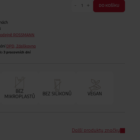
-
+
DO KOŠÍKU
jnách
t
prodejně ROSSMANN
lání
DPD, Zásilkovna
 do
3 pracovních dní
BEZ
BEZ SILIKONŮ
VEGAN
MIKROPLASTŮ
Další produkty značky