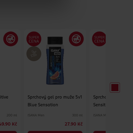
itive
Sprchový gel pro muže 5v1
Sprchový gel pro m
Blue Sensation
Sensitive
ISANA Men
ISANA Men
200 ml
300 ml
49.90 Kč
27.90 Kč
2