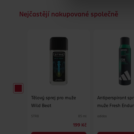
Nejčastějí nakupované společně
 Ultra
Tělový sprej pro muže
Antiperspirant spr
Wild Beat
muže Fresh Endu
STR8
adidas
100 ml
85 ml
69.90 Kč
199 Kč