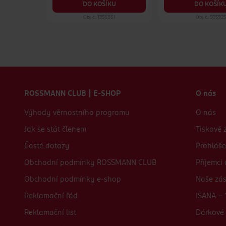
KU
DO KOŠÍKU
DO KOŠÍK
59
Obj. č.: 1356861
Obj. č.: 505925
Zápatí webu
ROSSMANN CLUB | E-SHOP
O nás
Výhody věrnostního programu
O nás
Jak se stát členem
Tiskové 
Časté dotazy
Prohláše
Obchodní podmínky ROSSMANN CLUB
Příjemci
Obchodní podmínky e-shop
Naše zá
Reklamační řád
ISANA - 
Reklamační list
Dárkové 