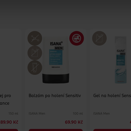
ej pro
Balzám po holení Sensitiv
Gel na holení Sens
rance
ISANA Men
ISANA Men
150 ml
100 ml
89.90 Kč
69.90 Kč