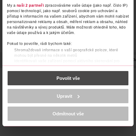
My a
naši 2 partneři
zpracováváme vaše údaje (jako např. číslo IP)
pomocí technologií, jako např. souborů cookie pro uchování a
přístup k informacím na vašem zařízení, abychom vám mohli nabízet
personalizované reklamy a obsah, měření reklam a obsahu, náhled
na návštěvníky a vývoj produktů. Máte možnosti ohledně toho, kdo
vaše údaje používá a k jakým účelům.
Pokud to povolíte, rádi bychom také:
Shromažďovali informace o vaší geografické poloze, které
mohou být přesné na několik metrů
POPIS
SLOŽENÍ
POČET
VYROBENO V
VÝROBCE/DODA
Identifikovali vaše zařízení pomocí aktivního skenování pro
konkrétní charakteristiky (otisk prstu)
Zjistěte více o tom, jak zpracováváme vaše osobní údaje, a nastavte
Ponoř se do luxusní vůně s osobitým kouzlem. Sada vůně a
Povolit vše
si předvolby v
části s podrobnostmi
. Svůj souhlas můžete kdykoliv
body lotionu Timeless Eau De Toilette od Revolution Beauty
změnit nebo odvolat v části Prohlášení o souborech cookie.
tě zahalí do ovocně-květinové exploze na celý den. Tato
ovocná vůně má dřevité podtóny, které se prohlubují do
K provozu stránek, personalizaci obsahu a reklam, funkcí sociálních
Upravit
jemných kořeněných tónů s nádechem růže.
médií, analýze návštěvnosti, které mohou nést osobní údaje.
Více najdete v
prohlášení o ochraně osobních údajů.
Odmítnout vše
Děkujeme za pochopení. >
více o cookies
<