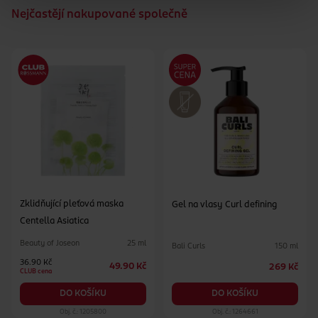
Nejčastějí nakupované společně
Zklidňující pleťová maska
Gel na vlasy Curl defining
Centella Asiatica
Beauty of Joseon
25 ml
Bali Curls
150 ml
36.90 Kč
49.90 Kč
269 Kč
CLUB cena
DO KOŠÍKU
DO KOŠÍKU
Obj. č.: 1205800
Obj. č.: 1264661