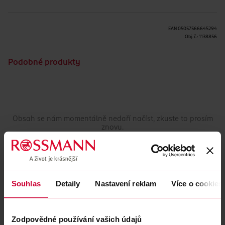
EAN
05057566645294
Obj. č.:
1138856
Podobné produkty
Obsah se nám momentálně nedaří načíst, zkuste to prosím
znovu.
Načíst znovu
Souhlas
Detaily
Nastavení reklam
Více o cookies
Zodpovědné používání vašich údajů