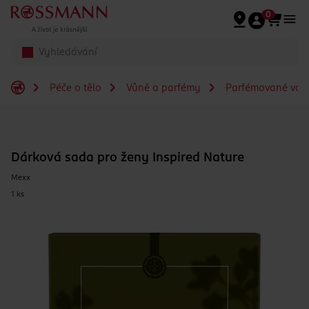
Přeskočit na hlavmní obsah
0
Péče o tělo
Vůně a parfémy
Parfémované vod
Dárková sada pro ženy Inspired Nature
Mexx
1 ks