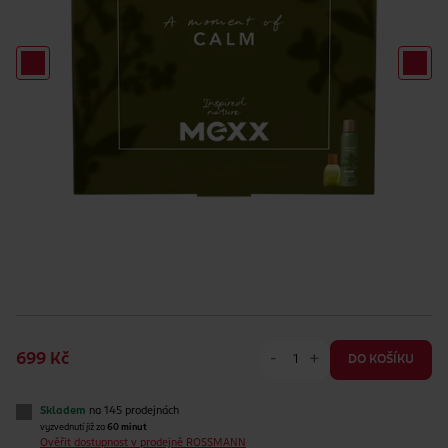
-
+
699 Kč
DO KOŠÍKU
Skladem
na 145 prodejnách
vyzvednutí již za
60 minut
Ověřit dostupnost v prodejně ROSSMANN