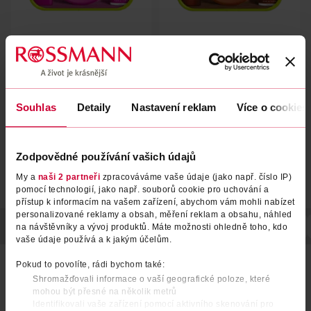
Sada na rty a tělo Fat Oil Suga
Sada na rty a tělo Fat Oil
Baddie
Caramelt Mami
NYX Body
NYX Body
1 ks
1 ks
749 Kč
749 Kč
Souhlas
Detaily
Nastavení reklam
Více o cookies
DO KOŠÍKU
DO KOŠÍKU
Obj. č.: 1495522
Obj. č.: 1495515
Zodpovědné používání vašich údajů
My a
naši 2 partneři
zpracováváme vaše údaje (jako např. číslo IP)
pomocí technologií, jako např. souborů cookie pro uchování a
přístup k informacím na vašem zařízení, abychom vám mohli nabízet
personalizované reklamy a obsah, měření reklam a obsahu, náhled
POPIS
SLOŽENÍ
POČET
NÁZEV VÝROBCE/DODAVATELE
na návštěvníky a vývoj produktů. Máte možnosti ohledně toho, kdo
vaše údaje používá a k jakým účelům.
Dárkový balíček obsahuje parfémovanou vodu pro
Pokud to povolíte, rádi bychom také:
ženy Inspired Nature (30 ml) a sprchovou pěnu Inspired
Shromažďovali informace o vaší geografické poloze, které
Nature (150 ml).
mohou být přesné na několik metrů
Identifikovali vaše zařízení pomocí aktivního skenování pro