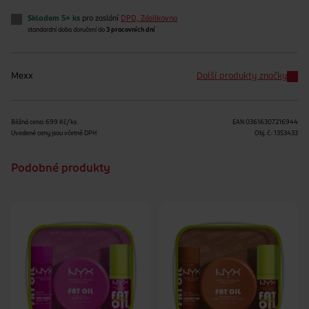
Skladem 5+ ks
pro zaslání
DPD, Zásilkovna
standardní doba doručení do
3 pracovních dní
Mexx
Další produkty značky
Běžná cena: 699 Kč/ks
EAN
03616307216944
Uvedené ceny jsou včetně DPH
Obj. č.:
1353433
Podobné produkty