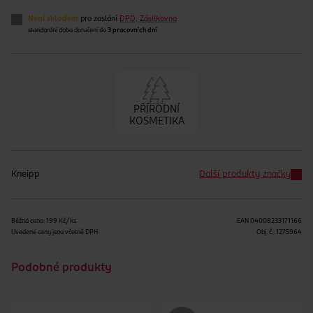
Není skladem
pro zaslání
DPD, Zásilkovna
standardní doba doručení do
3 pracovních dní
PŘÍRODNÍ
KOSMETIKA
Kneipp
Další produkty značky
Běžná cena: 199 Kč/ks
EAN
04008233171166
Uvedené ceny jsou včetně DPH
Obj. č.:
1275964
Podobné produkty