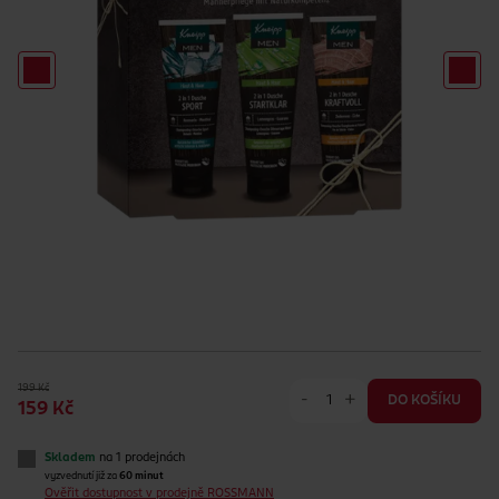
199 Kč
-
+
DO KOŠÍKU
159 Kč
Skladem
na 1 prodejnách
vyzvednutí již za
60 minut
Ověřit dostupnost v prodejně ROSSMANN