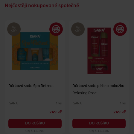
Nejčastějí nakupované společně
Dárková sada Spa Retreat
Dárková sada péče o pokožku
Relaxing Rose
ISANA
ISANA
1 ks
1 ks
249 Kč
249 Kč
DO KOŠÍKU
DO KOŠÍKU
Obj. č.: 1353709
Obj. č.: 1353686