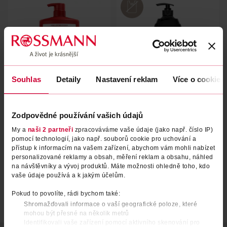
Souhlas
Detaily
Nastavení reklam
Více o cookies
Sprchový gel pro muže 3v1
Sprchový gel pro muže 3v1
Whitewater
Refreshing
Zodpovědné používání vašich údajů
My a
Old Spice
naši 2 partneři
zpracováváme vaše údaje (jako např. číslo IP)
Palmolive
1 l
750 ml
pomocí technologií, jako např. souborů cookie pro uchování a
279 Kč
159 Kč
přístup k informacím na vašem zařízení, abychom vám mohli nabízet
personalizované reklamy a obsah, měření reklam a obsahu, náhled
DO KOŠÍKU
DO KOŠÍKU
na návštěvníky a vývoj produktů. Máte možnosti ohledně toho, kdo
Obj. č.: 1168211
Obj. č.: 1264692
vaše údaje používá a k jakým účelům.
Pokud to povolíte, rádi bychom také:
Shromažďovali informace o vaší geografické poloze, které
mohou být přesné na několik metrů
Identifikovali vaše zařízení pomocí aktivního skenování pro