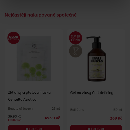
Nejčastějí nakupované společně
Zklidňující pleťová maska
Gel na vlasy Curl defining
Centella Asiatica
Beauty of Joseon
25 ml
Bali Curls
150 ml
36.90 Kč
49.90 Kč
269 Kč
CLUB cena
DO KOŠÍKU
DO KOŠÍKU