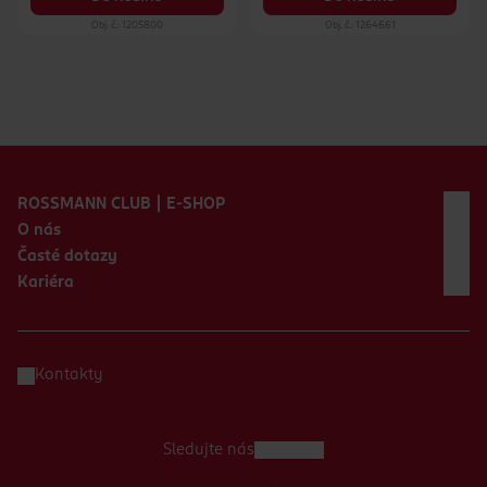
Obj. č.: 1205800
Obj. č.: 1264661
Zápatí webu
ROSSMANN CLUB | E-SHOP
O nás
Časté dotazy
Kariéra
Kontakty
Sledujte nás