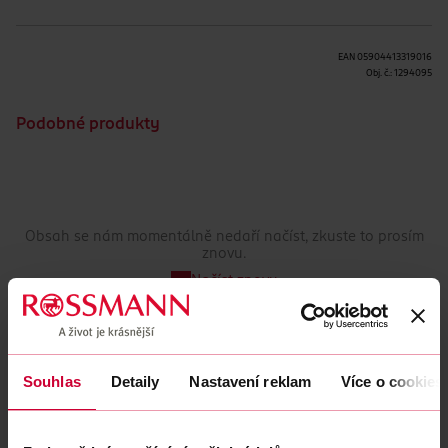
EAN
05904413319016
Obj. č.:
1294095
Podobné produkty
Obsah se nám momentálně nedaří načíst, zkuste to prosím
znovu.
Načíst znovu
Souhlas
Detaily
Nastavení reklam
Více o cookies