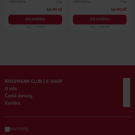
under2wear
under2wear
2 ks
1 ks
49.90 Kč
49.90 Kč
DO KOŠÍKU
DO KOŠÍKU
Obj. č.: 1170238
Obj. č.: 1396188
Zápatí webu
ROSSMANN CLUB | E-SHOP
O nás
Časté dotazy
Kariéra
Kontakty