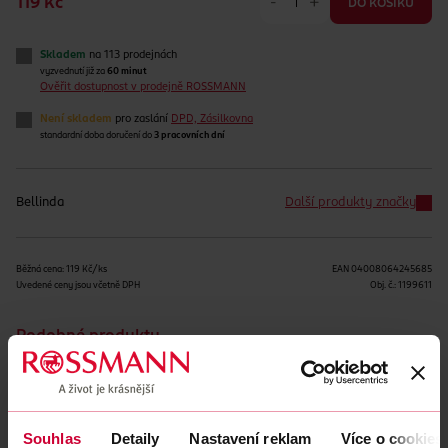
-
+
119 Kč
DO KOŠÍKU
Skladem
na 113 prodejnách
vyzvednutí již za
60 minut
Ověřit dostupnost v prodejně ROSSMANN
Není skladem
pro zaslání
DPD, Zásilkovna
standardní doba doručení do
3 pracovních dní
Bellinda
Další produkty značky
Běžná cena: 119 Kč/ks
EAN
04008064245685
Uvedené ceny jsou včetně DPH
Obj. č.:
1199611
Podobné produkty
Souhlas
Detaily
Nastavení reklam
Více o cookies