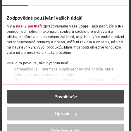
Zodpovědné používání vašich údajů
My a
naši 2 partneři
zpracováváme vaše údaje (jako např. číslo IP)
pomocí technologií, jako např. souborů cookie pro uchování a
přístup k informacím na vašem zařízení, abychom vám mohli nabízet
personalizované reklamy a obsah, měření reklam a obsahu, náhled
Ponožky bez lemu 43/46
Bambusové ponožky, šedé
na návštěvníky a vývoj produktů. Máte možnosti ohledně toho, kdo
35/38
vaše údaje používá a k jakým účelům.
under2wear
under2wear
1 ks
1 ks
Pokud to povolíte, rádi bychom také:
59.90 Kč
59.90 Kč
Shromažďovali informace o vaší geografické poloze, které
mohou být přesné na několik metrů
DO KOŠÍKU
DO KOŠÍKU
Identifikovali vaše zařízení pomocí aktivního skenování pro
konkrétní charakteristiky (otisk prstu)
Obj. č.: 1288018
Obj. č.: 1287974
Zjistěte více o tom, jak zpracováváme vaše osobní údaje, a nastavte
Povolit vše
si předvolby v
části s podrobnostmi
. Svůj souhlas můžete kdykoliv
změnit nebo odvolat v části Prohlášení o souborech cookie.
K provozu stránek, personalizaci obsahu a reklam, funkcí sociálních
Upravit
médií, analýze návštěvnosti, které mohou nést osobní údaje.
Více najdete v
prohlášení o ochraně osobních údajů.
POPIS
SLOŽENÍ
POČET
NÁZEV VÝROBCE/DODAVATELE
Odmítnout vše