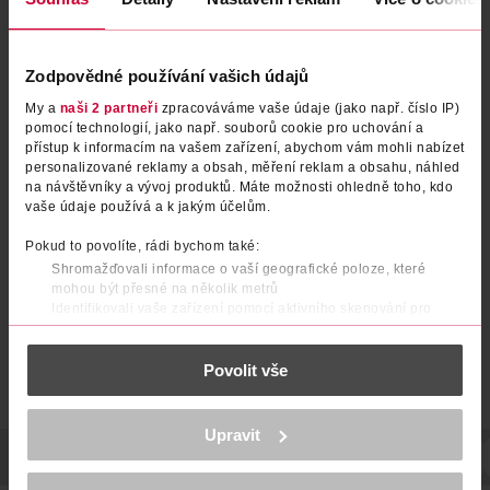
Zodpovědné používání vašich údajů
My a
naši 2 partneři
zpracováváme vaše údaje (jako např. číslo IP)
pomocí technologií, jako např. souborů cookie pro uchování a
přístup k informacím na vašem zařízení, abychom vám mohli nabízet
personalizované reklamy a obsah, měření reklam a obsahu, náhled
Ponožky Lycra béžové 35/38
Ťapky Modisch béžové 35/38
na návštěvníky a vývoj produktů. Máte možnosti ohledně toho, kdo
vaše údaje používá a k jakým účelům.
under2wear
under2wear
1 ks
1 ks
Pokud to povolíte, rádi bychom také:
59.90 Kč
49.90 Kč
Shromažďovali informace o vaší geografické poloze, které
mohou být přesné na několik metrů
DO KOŠÍKU
DO KOŠÍKU
Identifikovali vaše zařízení pomocí aktivního skenování pro
Obj. č.: 1209150
Obj. č.: 1396157
konkrétní charakteristiky (otisk prstu)
Zjistěte více o tom, jak zpracováváme vaše osobní údaje, a nastavte
Povolit vše
si předvolby v
části s podrobnostmi
. Svůj souhlas můžete kdykoliv
změnit nebo odvolat v části Prohlášení o souborech cookie.
K provozu stránek, personalizaci obsahu a reklam, funkcí sociálních
Upravit
médií, analýze návštěvnosti, které mohou nést osobní údaje.
POPIS
SLOŽENÍ
POČET
NÁZEV VÝROBCE/DODAVATELE
Více najdete v
prohlášení o ochraně osobních údajů.