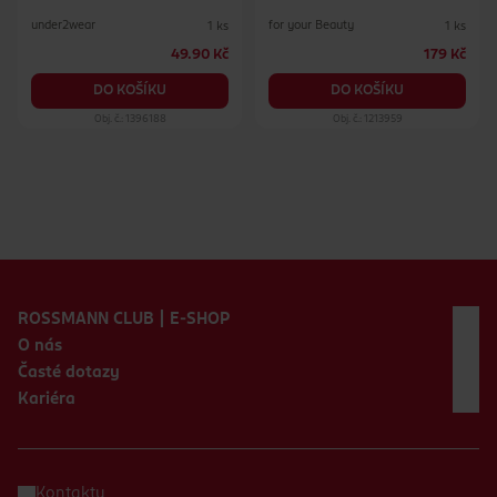
under2wear
for your Beauty
1 ks
1 ks
49.90 Kč
179 Kč
DO KOŠÍKU
DO KOŠÍKU
Obj. č.: 1396188
Obj. č.: 1213959
Zápatí webu
ROSSMANN CLUB | E-SHOP
O nás
Časté dotazy
Kariéra
Kontakty