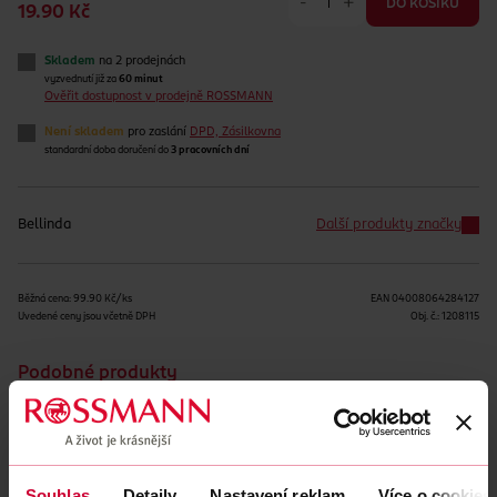
-
+
DO KOŠÍKU
19.90 Kč
Skladem
na 2 prodejnách
vyzvednutí již za
60 minut
Ověřit dostupnost v prodejně ROSSMANN
Není skladem
pro zaslání
DPD, Zásilkovna
standardní doba doručení do
3 pracovních dní
Bellinda
Další produkty značky
Běžná cena: 99.90 Kč/ks
EAN
04008064284127
Uvedené ceny jsou včetně DPH
Obj. č.:
1208115
Podobné produkty
Souhlas
Detaily
Nastavení reklam
Více o cookies