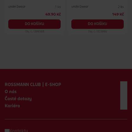
under2wear
under2wear
1 ks
2 ks
49.90 Kč
149 Kč
DO KOŠÍKU
DO KOŠÍKU
Obj. č.: 1396188
Obj. č.: 1323986
Zápatí webu
ROSSMANN CLUB | E-SHOP
O nás
Časté dotazy
Kariéra
Kontakty