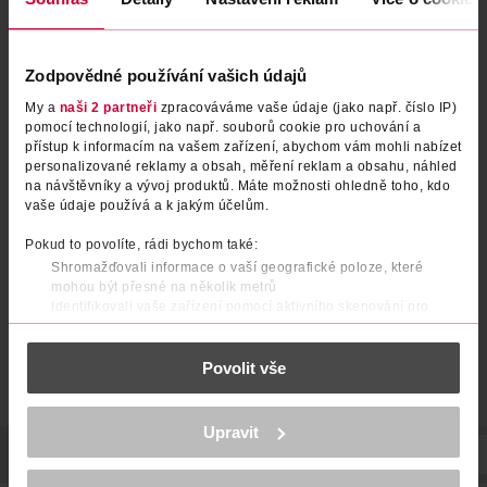
Zodpovědné používání vašich údajů
My a
naši 2 partneři
zpracováváme vaše údaje (jako např. číslo IP)
pomocí technologií, jako např. souborů cookie pro uchování a
přístup k informacím na vašem zařízení, abychom vám mohli nabízet
personalizované reklamy a obsah, měření reklam a obsahu, náhled
Ponožky bez lemu 43/46
Bambusové ponožky, šedé
na návštěvníky a vývoj produktů. Máte možnosti ohledně toho, kdo
35/38
vaše údaje používá a k jakým účelům.
under2wear
under2wear
1 ks
1 ks
Pokud to povolíte, rádi bychom také:
59.90 Kč
59.90 Kč
Shromažďovali informace o vaší geografické poloze, které
mohou být přesné na několik metrů
DO KOŠÍKU
DO KOŠÍKU
Identifikovali vaše zařízení pomocí aktivního skenování pro
Obj. č.: 1288018
Obj. č.: 1287974
konkrétní charakteristiky (otisk prstu)
Zjistěte více o tom, jak zpracováváme vaše osobní údaje, a nastavte
Povolit vše
si předvolby v
části s podrobnostmi
. Svůj souhlas můžete kdykoliv
změnit nebo odvolat v části Prohlášení o souborech cookie.
K provozu stránek, personalizaci obsahu a reklam, funkcí sociálních
Upravit
médií, analýze návštěvnosti, které mohou nést osobní údaje.
POPIS
SLOŽENÍ
VYROBENO V
VÝROBCE/DODAVATEL
Více najdete v
prohlášení o ochraně osobních údajů.