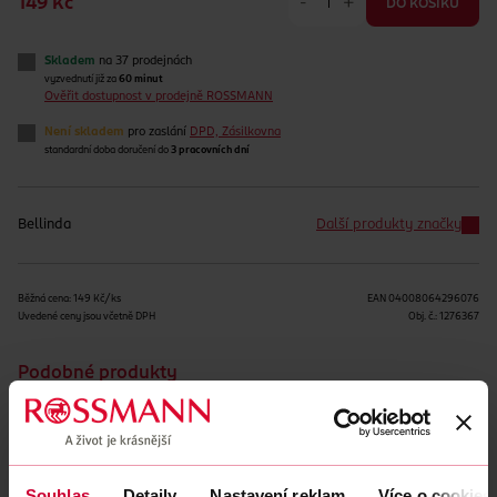
-
+
149 Kč
DO KOŠÍKU
Skladem
na 37 prodejnách
vyzvednutí již za
60 minut
Ověřit dostupnost v prodejně ROSSMANN
Není skladem
pro zaslání
DPD, Zásilkovna
standardní doba doručení do
3 pracovních dní
Bellinda
Další produkty značky
Běžná cena: 149 Kč/ks
EAN
04008064296076
Uvedené ceny jsou včetně DPH
Obj. č.:
1276367
Podobné produkty
Souhlas
Detaily
Nastavení reklam
Více o cookies