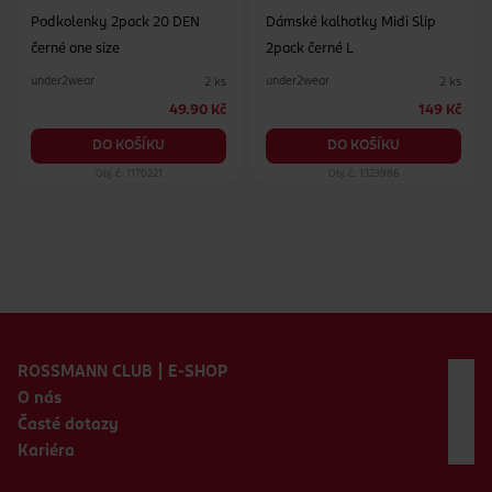
Podkolenky 2pack 20 DEN
Dámské kalhotky Midi Slip
černé one size
2pack černé L
under2wear
under2wear
2 ks
2 ks
49.90 Kč
149 Kč
DO KOŠÍKU
DO KOŠÍKU
Obj. č.: 1170221
Obj. č.: 1323986
Zápatí webu
ROSSMANN CLUB | E-SHOP
O nás
Časté dotazy
Kariéra