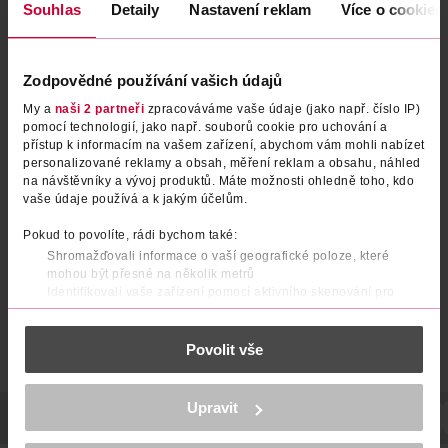
Souhlas
Detaily
Nastavení reklam
Více o cookies
Zodpovědné používání vašich údajů
My a
naši 2 partneři
zpracováváme vaše údaje (jako např. číslo IP)
pomocí technologií, jako např. souborů cookie pro uchování a
přístup k informacím na vašem zařízení, abychom vám mohli nabízet
Ponožky bez manžety bambus
Ponožky bez manžety bambus
personalizované reklamy a obsah, měření reklam a obsahu, náhled
černé vel. 39/42
černé vel. 35/38
na návštěvníky a vývoj produktů. Máte možnosti ohledně toho, kdo
vaše údaje používá a k jakým účelům.
under2wear
under2wear
1 ks
1 ks
59.90 Kč
59.90 Kč
Pokud to povolíte, rádi bychom také:
Shromažďovali informace o vaší geografické poloze, které
DO KOŠÍKU
DO KOŠÍKU
mohou být přesné na několik metrů
Identifikovali vaše zařízení pomocí aktivního skenování pro
Obj. č.: 1323757
Obj. č.: 1323740
konkrétní charakteristiky (otisk prstu)
Zjistěte více o tom, jak zpracováváme vaše osobní údaje, a nastavte
Povolit vše
si předvolby v
části s podrobnostmi
. Svůj souhlas můžete kdykoliv
změnit nebo odvolat v části Prohlášení o souborech cookie.
K provozu stránek, personalizaci obsahu a reklam, funkcí sociálních
Upravit
médií, analýze návštěvnosti, které mohou nést osobní údaje.
POPIS
SLOŽENÍ
POČET
NÁZEV VÝROBCE/DODAVATELE
Více najdete v
prohlášení o ochraně osobních údajů.