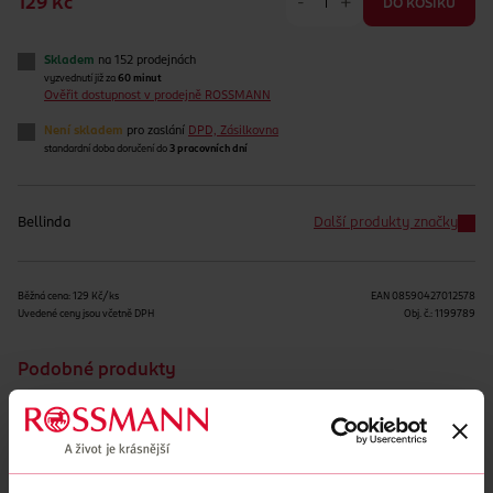
-
+
129 Kč
DO KOŠÍKU
Skladem
na 152 prodejnách
vyzvednutí již za
60 minut
Ověřit dostupnost v prodejně ROSSMANN
Není skladem
pro zaslání
DPD, Zásilkovna
standardní doba doručení do
3 pracovních dní
Bellinda
Další produkty značky
Běžná cena: 129 Kč/ks
EAN
08590427012578
Uvedené ceny jsou včetně DPH
Obj. č.:
1199789
Podobné produkty